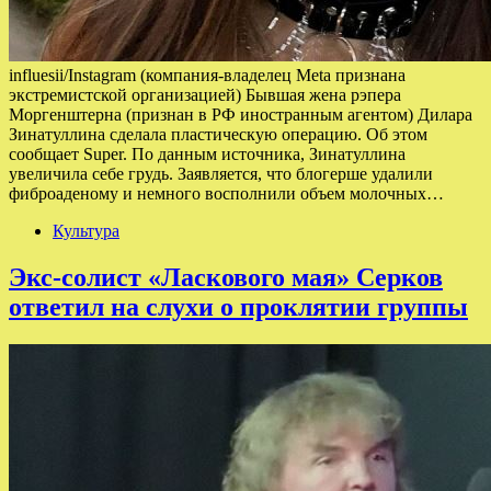
influesii/Instagram (компания-владелец Meta признана
экстремистской организацией) Бывшая жена рэпера
Моргенштерна (признан в РФ иностранным агентом) Дилара
Зинатуллина сделала пластическую операцию. Об этом
сообщает Super. По данным источника, Зинатуллина
увеличила себе грудь. Заявляется, что блогерше удалили
фиброаденому и немного восполнили объем молочных…
Культура
Экс-солист «Ласкового мая» Серков
ответил на слухи о проклятии группы