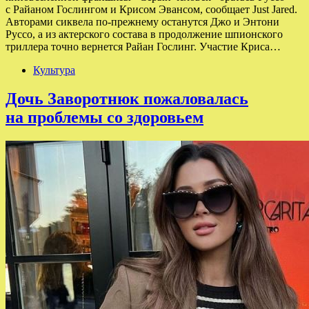
с Райаном Гослингом и Крисом Эвансом, сообщает Just Jared.
Авторами сиквела по-прежнему останутся Джо и Энтони
Руссо, а из актерского состава в продолжение шпионского
триллера точно вернется Райан Гослинг. Участие Криса…
Культура
Дочь Заворотнюк пожаловалась
на проблемы со здоровьем