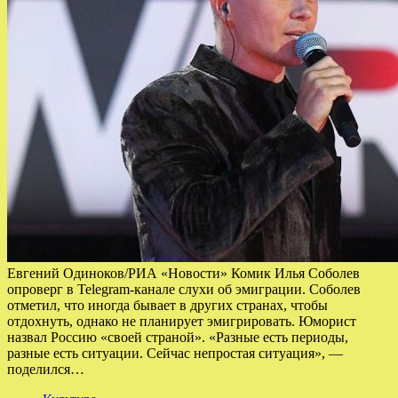
Евгений Одиноков/РИА «Новости» Комик Илья Соболев
опроверг в Telegram-канале слухи об эмиграции. Соболев
отметил, что иногда бывает в других странах, чтобы
отдохнуть, однако не планирует эмигрировать. Юморист
назвал Россию «своей страной». «Разные есть периоды,
разные есть ситуации. Сейчас непростая ситуация», —
поделился…