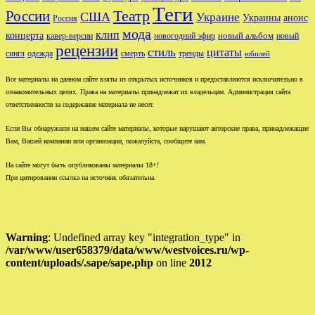
Теги
Театр
России
США
Украине
Украины
анонс
Россия
мода
клип
концерта
новый альбом
новогодний эфир
кавер-версии
новый
рецензии
стиль
цитаты
сингл
одежда
смерть
тренды
юбилей
Все материалы на данном сайте взяты из открытых источников и предоставляются исключительно в
ознакомительных целях. Права на материалы принадлежат их владельцам. Администрация сайта
ответственности за содержание материала не несет.
Если Вы обнаружили на нашем сайте материалы, которые нарушают авторские права, принадлежащие
Вам, Вашей компании или организации, пожалуйста, сообщите нам.
На сайте могут быть опубликованы материалы 18+!
При цитировании ссылка на источник обязательна.
Warning
: Undefined array key "integration_type" in
/var/www/user658379/data/www/westvoices.ru/wp-
content/uploads/.sape/sape.php
on line
2012