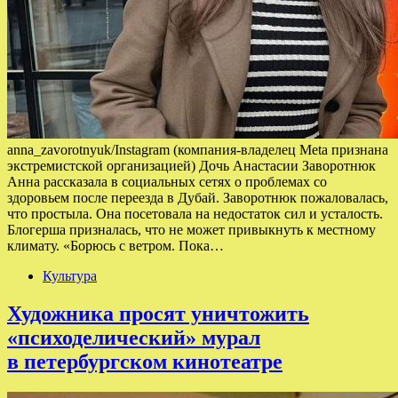
anna_zavorotnyuk/Instagram (компания-владелец Meta признана
экстремистской организацией) Дочь Анастасии Заворотнюк
Анна рассказала в социальных сетях о проблемах со
здоровьем после переезда в Дубай. Заворотнюк пожаловалась,
что простыла. Она посетовала на недостаток сил и усталость.
Блогерша призналась, что не может привыкнуть к местному
климату. «Борюсь с ветром. Пока…
Культура
Художника просят уничтожить
«психоделический» мурал
в петербургском кинотеатре