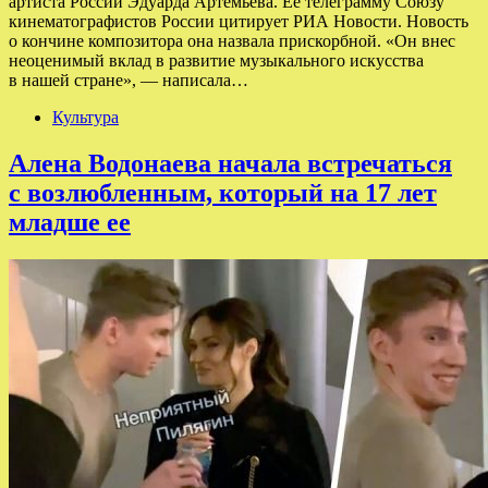
артиста России Эдуарда Артемьева. Ее телеграмму Союзу
кинематографистов России цитирует РИА Новости. Новость
о кончине композитора она назвала прискорбной. «Он внес
неоценимый вклад в развитие музыкального искусства
в нашей стране», — написала…
Культура
Алена Водонаева начала встречаться
с возлюбленным, который на 17 лет
младше ее