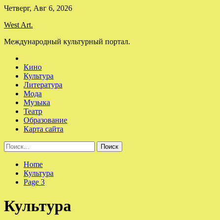
Skip
Четверг, Авг 6, 2026
to
West Art.
content
Международный культурный портал.
Кино
Культура
Литература
Мода
Музыка
Театр
Образование
Карта сайта
Найти:
Home
Культура
Page 3
Культура