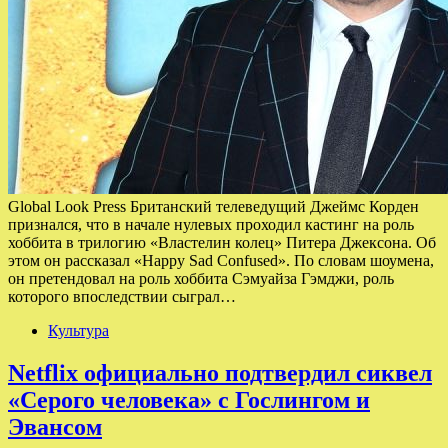
Global Look Press Британский телеведущий Джеймс Корден
признался, что в начале нулевых проходил кастинг на роль
хоббита в трилогию «Властелин колец» Питера Джексона. Об
этом он рассказал «Happy Sad Confused». По словам шоумена,
он претендовал на роль хоббита Сэмуайза Гэмджи, роль
которого впоследствии сыграл…
Культура
Netflix официально подтвердил сиквел
«Серого человека» с Гослингом и
Эвансом