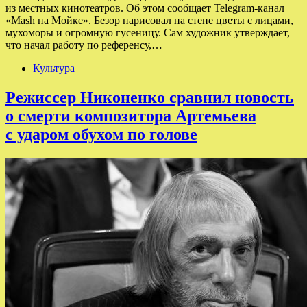
из местных кинотеатров. Об этом сообщает Telegram-канал
«Mash на Мойке». Безор нарисовал на стене цветы с лицами,
мухоморы и огромную гусеницу. Сам художник утверждает,
что начал работу по референсу,…
Культура
Режиссер Никоненко сравнил новость
о смерти композитора Артемьева
с ударом обухом по голове