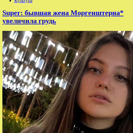
Культура
Super: бывшая жена Моргенштерна*
увеличила грудь