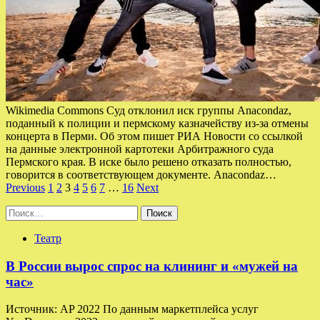
Wikimedia Commons Суд отклонил иск группы Anacondaz,
поданный к полиции и пермскому казначейству из-за отмены
концерта в Перми. Об этом пишет РИА Новости со ссылкой
на данные электронной картотеки Арбитражного суда
Пермского края. В иске было решено отказать полностью,
говорится в соответствующем документе. Anacondaz…
Пагинация
Previous
1
2
3
4
5
6
7
…
16
Next
записей
Найти:
Театр
В России вырос спрос на клининг и «мужей на
час»
Источник: AP 2022 По данным маркетплейса услуг