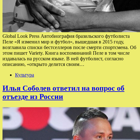
Global Look Press Автобиография бразильского футболиста
Пеле «Я изменил мир и футбол», вышедшая в 2015 году,
возглавила списки бестселлеров после смерти спортсмена. Об
этом пишет Variety. Книга воспоминаний Пеле в том числе
издавалась на русском языке. В ней футболист, согласно
описанию, «открыто делится своим…
Культура
Илья Соболев ответил на вопрос об
отъезде из России