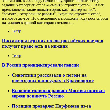
YouDo.com, в 2022 году самой популярной по количеству
заданий категорией стала «Ремонт и строительство». «В ней
представлены такие подкатегории, как “мастер на час”,
“ремонт”, “отделочные работы”, “крупное строительство”,
и многое другое. По отношению к прошлому году рост спроса
на задания в данной категории составил…
Театр
Пассажиры верхних полок российских поездов
получат право есть на нижних
Театр
В России проиндексировали пенсии
Синоптики рассказали о погоде на
новогодних каникулах в Красноярске
Бывший главный раввин Москвы призвал
евреев покинуть Россию
Полиция проверяет Парфенова из-за