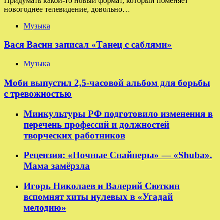
Придумать какой-то новый формат, который поменяет
новогоднее телевидение, довольно…
Музыка
Вася Васин записал «Танец с саблями»
Музыка
Моби выпустил 2,5-часовой альбом для борьбы
с тревожностью
Минкультуры РФ подготовило изменения в
перечень профессий и должностей
творческих работников
Рецензия: «Ночные Снайперы» — «Shuba».
Мама замёрзла
Игорь Николаев и Валерий Сюткин
вспомнят хиты нулевых в «Угадай
мелодию»