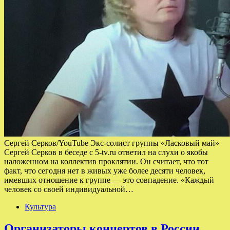
Сергей Серков/YouTube Экс-солист группы «Ласковый май»
Сергей Серков в беседе с 5-tv.ru ответил на слухи о якобы
наложенном на коллектив проклятии. Он считает, что тот
факт, что сегодня нет в живых уже более десяти человек,
имевших отношение к группе — это совпадение. «Каждый
человек со своей индивидуальной…
Культура
Организаторы концертов в России