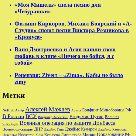
«Моя Мишель» спела песню для
«Чебурашки»
Филипп Киркоров, Михаил Боярский и «А-
Студио» споют песни Виктора Резникова в
«Крокусе»
Ваня Дмитриенко и Асия нашли свою
любовь в клипе «Ничего не бойся, я с
тобой»
Рецензия: Zivert – «Zima». Кабы не было
zimy
Метки
Алексей Мажаев
Брифинг Минобороны РФ
Netflix
Актёр
Армия
В России
ВСУ
Владимир Путин
Военная
Владимир Зеленский
Военная операция по защите Донбасса
операция
ДНР
Джеймс Кэмерон
Военнослужащие
Джеймс Ганн
Джеймса Кэмерона
Образование
Культура
Москве
Литература
РФ
Интервью
Искусство
Кино