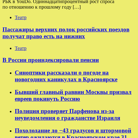
РБК в YouDo. Одиннадцатипроцентный рост спроса
по отношению к прошлому году […]
Театр
Пассажиры верхних полок российских поездов
получат право есть на нижних
Театр
В России проиндексировали пенсии
Синоптики рассказали о погоде на
новогодних каникулах в Красноярске
Бывший главный раввин Москвы призвал
евреев покинуть Россию
Полиция проверяет Парфенова из-за
неуведомления о гражданстве Израиля
Похолодание до −43 градусов и штормовой
ветер ожидаются в Красноярском крае 31