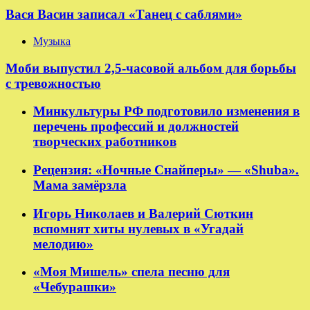
Вася Васин записал «Танец с саблями»
Музыка
Моби выпустил 2,5-часовой альбом для борьбы
с тревожностью
Минкультуры РФ подготовило изменения в
перечень профессий и должностей
творческих работников
Рецензия: «Ночные Снайперы» — «Shuba».
Мама замёрзла
Игорь Николаев и Валерий Сюткин
вспомнят хиты нулевых в «Угадай
мелодию»
«Моя Мишель» спела песню для
«Чебурашки»