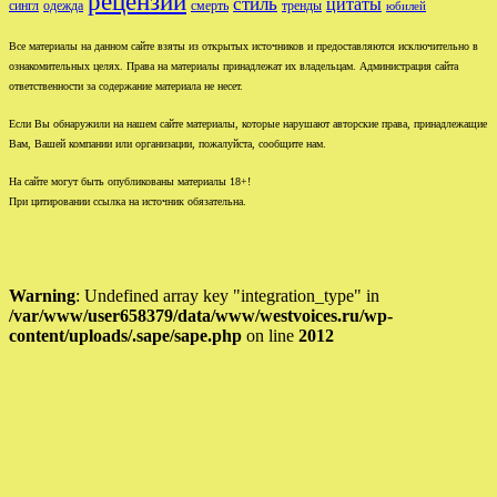
рецензии
стиль
цитаты
сингл
одежда
смерть
тренды
юбилей
Все материалы на данном сайте взяты из открытых источников и предоставляются исключительно в
ознакомительных целях. Права на материалы принадлежат их владельцам. Администрация сайта
ответственности за содержание материала не несет.
Если Вы обнаружили на нашем сайте материалы, которые нарушают авторские права, принадлежащие
Вам, Вашей компании или организации, пожалуйста, сообщите нам.
На сайте могут быть опубликованы материалы 18+!
При цитировании ссылка на источник обязательна.
Warning
: Undefined array key "integration_type" in
/var/www/user658379/data/www/westvoices.ru/wp-
content/uploads/.sape/sape.php
on line
2012