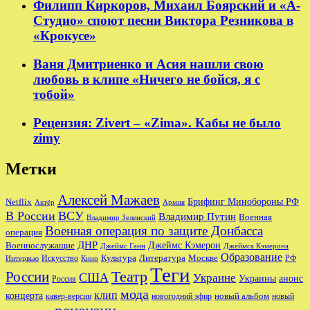
Филипп Киркоров, Михаил Боярский и «А-
Студио» споют песни Виктора Резникова в
«Крокусе»
Ваня Дмитриенко и Асия нашли свою
любовь в клипе «Ничего не бойся, я с
тобой»
Рецензия: Zivert – «Zima». Кабы не было
zimy
Метки
Алексей Мажаев
Брифинг Минобороны РФ
Netflix
Актёр
Армия
В России
ВСУ
Владимир Путин
Военная
Владимир Зеленский
Военная операция по защите Донбасса
операция
ДНР
Джеймс Кэмерон
Военнослужащие
Джеймс Ганн
Джеймса Кэмерона
Образование
Культура
Москве
Литература
РФ
Интервью
Искусство
Кино
Теги
Театр
России
США
Украине
Украины
анонс
Россия
мода
клип
концерта
новый альбом
новогодний эфир
кавер-версии
новый