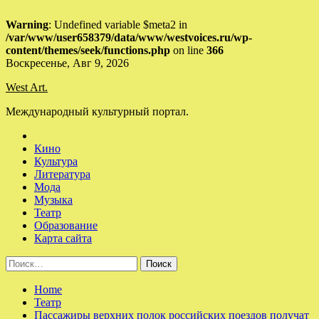
Warning
: Undefined variable $meta2 in
/var/www/user658379/data/www/westvoices.ru/wp-
content/themes/seek/functions.php
on line
366
Skip
Воскресенье, Авг 9, 2026
to
West Art.
content
Международный культурный портал.
Кино
Культура
Литература
Мода
Музыка
Театр
Образование
Карта сайта
Найти:
Home
Театр
Пассажиры верхних полок российских поездов получат