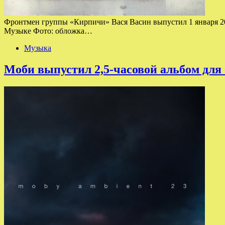
Фронтмен группы «Кирпичи» Вася Васин выпустил 1 января 20
Музыке Фото: обложка…
Музыка
Моби выпустил 2,5-часовой альбом для