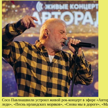
Сосо Павлиашвили устроил живой рок-концерт в эфире «Автора
леди», «Песнь ирландских моряков», «Снова мы в дороге», «