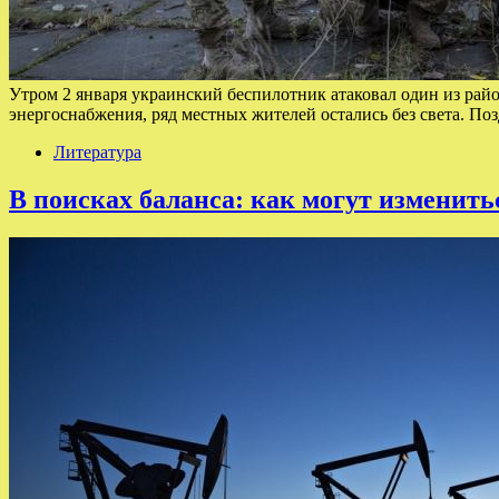
Утром 2 января украинский беспилотник атаковал один из район
энергоснабжения, ряд местных жителей остались без света. По
Литература
В поисках баланса: как могут изменить