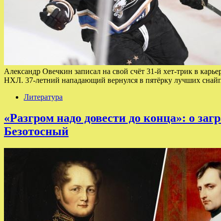
Александр Овечкин записал на свой счёт 31-й хет-трик в карь
НХЛ. 37-летний нападающий вернулся в пятёрку лучших снайп
Литература
«Разгром надо довести до конца»: о за
Безотосный