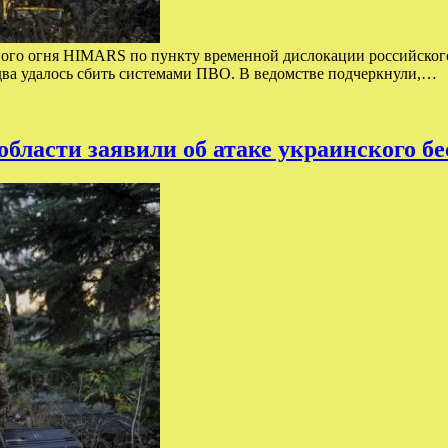
ового огня HIMARS по пункту временной дислокации российског
ва удалось сбить системами ПВО. В ведомстве подчеркнули,…
бласти заявили об атаке украинского б