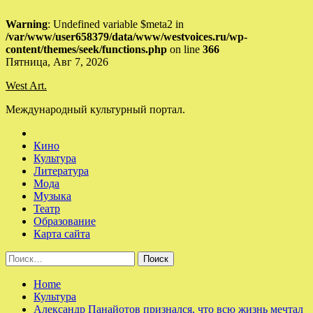
Warning
: Undefined variable $meta2 in
/var/www/user658379/data/www/westvoices.ru/wp-
content/themes/seek/functions.php
on line
366
Skip
Пятница, Авг 7, 2026
to
West Art.
content
Международный культурный портал.
Кино
Культура
Литература
Мода
Музыка
Театр
Образование
Карта сайта
Найти:
Home
Культура
Александр Панайотов признался, что всю жизнь мечтал