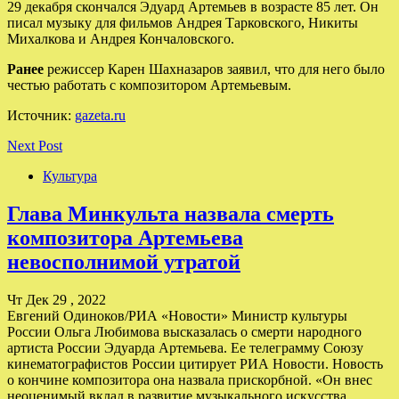
29 декабря скончался Эдуард Артемьев в возрасте 85 лет. Он
писал музыку для фильмов Андрея Тарковского, Никиты
Михалкова и Андрея Кончаловского.
Ранее
режиссер Карен Шахназаров заявил, что для него было
честью работать с композитором Артемьевым.
Источник:
gazeta.ru
Next Post
Культура
Глава Минкульта назвала смерть
композитора Артемьева
невосполнимой утратой
Чт Дек 29 , 2022
Евгений Одиноков/РИА «Новости» Министр культуры
России Ольга Любимова высказалась о смерти народного
артиста России Эдуарда Артемьева. Ее телеграмму Союзу
кинематографистов России цитирует РИА Новости. Новость
о кончине композитора она назвала прискорбной. «Он внес
неоценимый вклад в развитие музыкального искусства