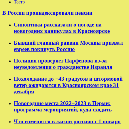
Театр
В России проиндексировали пенсии
Синоптики рассказали о погоде на
новогодних каникулах в Красноярске
Бывший главный раввин Москвы призвал
евреев покинуть Россию
Полиция проверяет Парфенова из-за
неуведомления о гражданстве Израиля
Похолодание до −43 градусов и штормовой
ветер ожидаются в Красноярском крае 31
декабря
Новогодние места 2022−2023 в Перми:
программа мероприятий, куда сходить
Что изменится в жизни россиян с 1 января