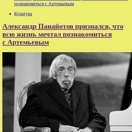
познакомиться с Артемьевым
Культура
Александр Панайотов признался, что
всю жизнь мечтал познакомиться
с Артемьевым