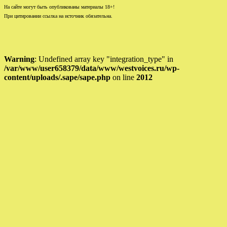
На сайте могут быть опубликованы материалы 18+!
При цитировании ссылка на источник обязательна.
Warning
: Undefined array key "integration_type" in
/var/www/user658379/data/www/westvoices.ru/wp-
content/uploads/.sape/sape.php
on line
2012