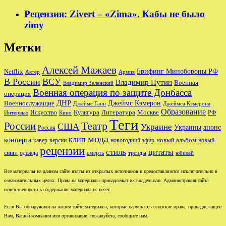
Рецензия: Zivert – «Zima». Кабы не было
zimy
Метки
Алексей Мажаев
Брифинг Минобороны РФ
Netflix
Актёр
Армия
В России
ВСУ
Владимир Путин
Военная
Владимир Зеленский
Военная операция по защите Донбасса
операция
ДНР
Джеймс Кэмерон
Военнослужащие
Джеймс Ганн
Джеймса Кэмерона
Образование
Культура
Москве
Литература
РФ
Интервью
Искусство
Кино
Теги
Театр
России
США
Украине
Украины
анонс
Россия
мода
клип
концерта
новый альбом
новогодний эфир
кавер-версии
новый
рецензии
стиль
цитаты
сингл
одежда
смерть
тренды
юбилей
Все материалы на данном сайте взяты из открытых источников и предоставляются исключительно в
ознакомительных целях. Права на материалы принадлежат их владельцам. Администрация сайта
ответственности за содержание материала не несет.
Если Вы обнаружили на нашем сайте материалы, которые нарушают авторские права, принадлежащие
Вам, Вашей компании или организации, пожалуйста, сообщите нам.