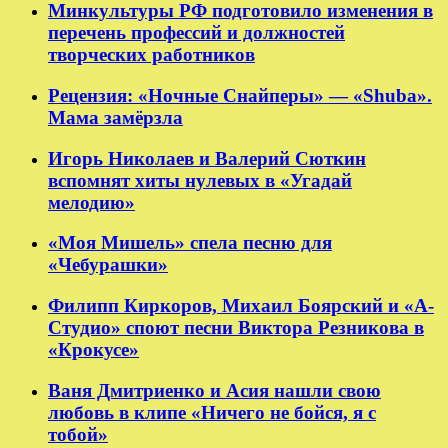
Минкультуры РФ подготовило изменения в
перечень профессий и должностей
творческих работников
Рецензия: «Ночные Снайперы» — «Shuba».
Мама замёрзла
Игорь Николаев и Валерий Сюткин
вспомнят хиты нулевых в «Угадай
мелодию»
«Моя Мишель» спела песню для
«Чебурашки»
Филипп Киркоров, Михаил Боярский и «А-
Студио» споют песни Виктора Резникова в
«Крокусе»
Ваня Дмитриенко и Асия нашли свою
любовь в клипе «Ничего не бойся, я с
тобой»