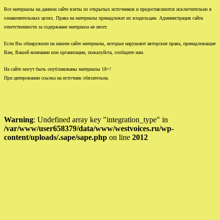
Все материалы на данном сайте взяты из открытых источников и предоставляются исключительно в
ознакомительных целях. Права на материалы принадлежат их владельцам. Администрация сайта
ответственности за содержание материала не несет.
Если Вы обнаружили на нашем сайте материалы, которые нарушают авторские права, принадлежащие
Вам, Вашей компании или организации, пожалуйста, сообщите нам.
На сайте могут быть опубликованы материалы 18+!
При цитировании ссылка на источник обязательна.
Warning
: Undefined array key "integration_type" in
/var/www/user658379/data/www/westvoices.ru/wp-
content/uploads/.sape/sape.php
on line
2012