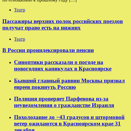
Театр
Пассажиры верхних полок российских поездов
получат право есть на нижних
Театр
В России проиндексировали пенсии
Синоптики рассказали о погоде на
новогодних каникулах в Красноярске
Бывший главный раввин Москвы призвал
евреев покинуть Россию
Полиция проверяет Парфенова из-за
неуведомления о гражданстве Израиля
Похолодание до −43 градусов и штормовой
ветер ожидаются в Красноярском крае 31
декабря