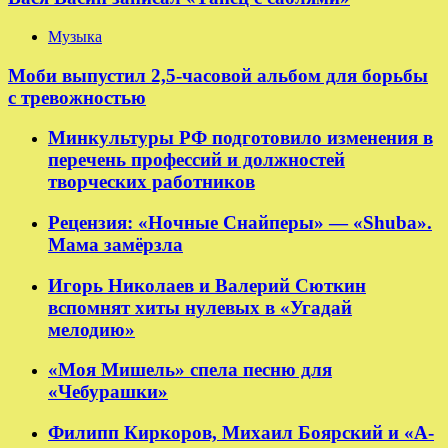
Музыка
Моби выпустил 2,5-часовой альбом для борьбы
с тревожностью
Минкультуры РФ подготовило изменения в
перечень профессий и должностей
творческих работников
Рецензия: «Ночные Снайперы» — «Shuba».
Мама замёрзла
Игорь Николаев и Валерий Сюткин
вспомнят хиты нулевых в «Угадай
мелодию»
«Моя Мишель» спела песню для
«Чебурашки»
Филипп Киркоров, Михаил Боярский и «А-