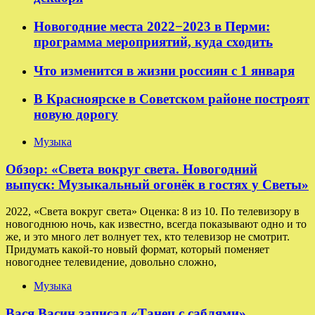
Новогодние места 2022−2023 в Перми:
программа мероприятий, куда сходить
Что изменится в жизни россиян с 1 января
В Красноярске в Советском районе построят
новую дорогу
Музыка
Обзор: «Света вокруг света. Новогодний
выпуск: Музыкальный огонёк в гостях у Светы»
2022, «Света вокруг света» Оценка: 8 из 10. По телевизору в
новогоднюю ночь, как известно, всегда показывают одно и то
же, и это много лет волнует тех, кто телевизор не смотрит.
Придумать какой-то новый формат, который поменяет
новогоднее телевидение, довольно сложно,
Музыка
Вася Васин записал «Танец с саблями»