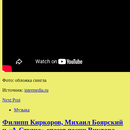
Фото: обложка сингла
Источник:
intermedia.ru
Next Post
Музыка
Филипп Киркоров, Михаил Боярский
и «А-Студио» споют песни Виктора