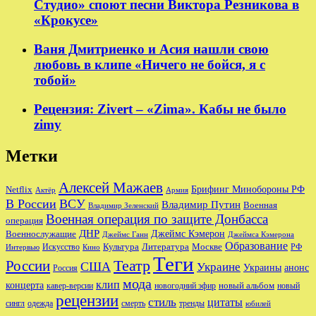
Студио» споют песни Виктора Резникова в
«Крокусе»
Ваня Дмитриенко и Асия нашли свою
любовь в клипе «Ничего не бойся, я с
тобой»
Рецензия: Zivert – «Zima». Кабы не было
zimy
Метки
Алексей Мажаев
Брифинг Минобороны РФ
Netflix
Актёр
Армия
В России
ВСУ
Владимир Путин
Военная
Владимир Зеленский
Военная операция по защите Донбасса
операция
ДНР
Джеймс Кэмерон
Военнослужащие
Джеймс Ганн
Джеймса Кэмерона
Образование
Культура
Москве
Литература
РФ
Интервью
Искусство
Кино
Теги
Театр
России
США
Украине
Украины
анонс
Россия
мода
клип
концерта
новый альбом
новогодний эфир
кавер-версии
новый
рецензии
стиль
цитаты
сингл
одежда
смерть
тренды
юбилей