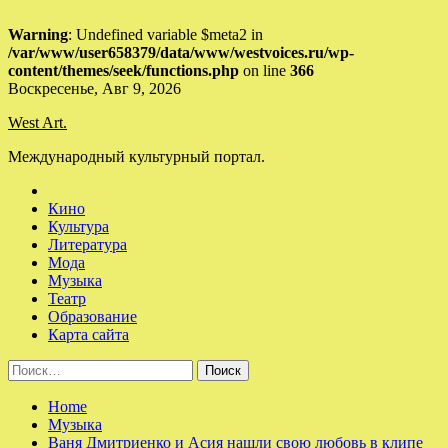
Warning
: Undefined variable $meta2 in
/var/www/user658379/data/www/westvoices.ru/wp-
content/themes/seek/functions.php
on line
366
Skip
Воскресенье, Авг 9, 2026
to
West Art.
content
Международный культурный портал.
Кино
Культура
Литература
Мода
Музыка
Театр
Образование
Карта сайта
Найти:
Home
Музыка
Ваня Дмитриенко и Асия нашли свою любовь в клипе