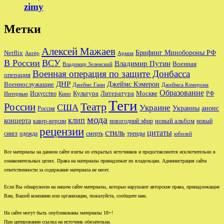
zimy
Метки
Алексей Мажаев
Брифинг Минобороны РФ
Netflix
Актёр
Армия
В России
ВСУ
Владимир Путин
Военная
Владимир Зеленский
Военная операция по защите Донбасса
операция
ДНР
Джеймс Кэмерон
Военнослужащие
Джеймс Ганн
Джеймса Кэмерона
Образование
Культура
Москве
Литература
РФ
Интервью
Искусство
Кино
Теги
Театр
России
США
Украине
Украины
анонс
Россия
мода
клип
концерта
новый альбом
новогодний эфир
кавер-версии
новый
рецензии
стиль
цитаты
сингл
одежда
смерть
тренды
юбилей
Все материалы на данном сайте взяты из открытых источников и предоставляются исключительно в
ознакомительных целях. Права на материалы принадлежат их владельцам. Администрация сайта
ответственности за содержание материала не несет.
Если Вы обнаружили на нашем сайте материалы, которые нарушают авторские права, принадлежащие
Вам, Вашей компании или организации, пожалуйста, сообщите нам.
На сайте могут быть опубликованы материалы 18+!
При цитировании ссылка на источник обязательна.