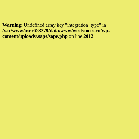
Warning
: Undefined array key "integration_type" in
/var/www/user658379/data/www/westvoices.ru/wp-
content/uploads/.sape/sape.php
on line
2012