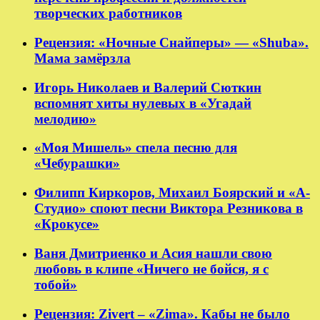
творческих работников
Рецензия: «Ночные Снайперы» — «Shuba».
Мама замёрзла
Игорь Николаев и Валерий Сюткин
вспомнят хиты нулевых в «Угадай
мелодию»
«Моя Мишель» спела песню для
«Чебурашки»
Филипп Киркоров, Михаил Боярский и «А-
Студио» споют песни Виктора Резникова в
«Крокусе»
Ваня Дмитриенко и Асия нашли свою
любовь в клипе «Ничего не бойся, я с
тобой»
Рецензия: Zivert – «Zima». Кабы не было