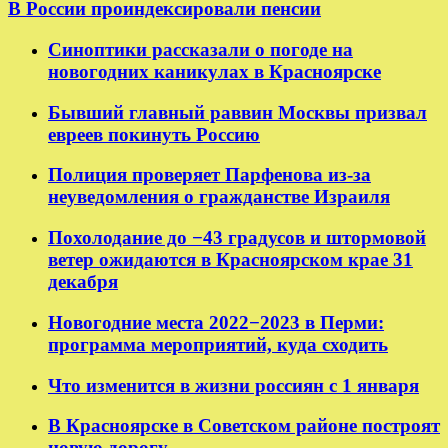
В России проиндексировали пенсии
Синоптики рассказали о погоде на
новогодних каникулах в Красноярске
Бывший главный раввин Москвы призвал
евреев покинуть Россию
Полиция проверяет Парфенова из-за
неуведомления о гражданстве Израиля
Похолодание до −43 градусов и штормовой
ветер ожидаются в Красноярском крае 31
декабря
Новогодние места 2022−2023 в Перми:
программа мероприятий, куда сходить
Что изменится в жизни россиян с 1 января
В Красноярске в Советском районе построят
новую дорогу