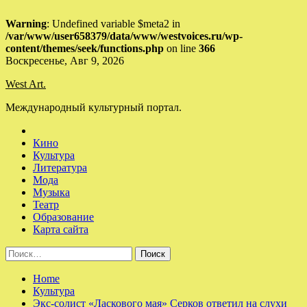
Warning
: Undefined variable $meta2 in
/var/www/user658379/data/www/westvoices.ru/wp-
content/themes/seek/functions.php
on line
366
Skip
Воскресенье, Авг 9, 2026
to
West Art.
content
Международный культурный портал.
Кино
Культура
Литература
Мода
Музыка
Театр
Образование
Карта сайта
Найти:
Home
Культура
Экс-солист «Ласкового мая» Серков ответил на слухи