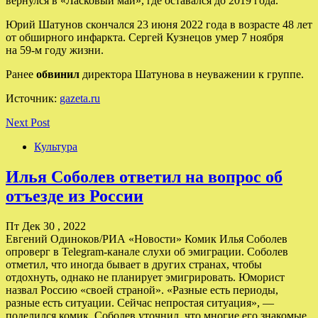
вернулся в «Ласковый май», где оставался до 2019 года.
Юрий Шатунов скончался 23 июня 2022 года в возрасте 48 лет
от обширного инфаркта. Сергей Кузнецов умер 7 ноября
на 59-м году жизни.
Ранее
обвинил
директора Шатунова в неуважении к группе.
Источник:
gazeta.ru
Next Post
Культура
Илья Соболев ответил на вопрос об
отъезде из России
Пт Дек 30 , 2022
Евгений Одиноков/РИА «Новости» Комик Илья Соболев
опроверг в Telegram-канале слухи об эмиграции. Соболев
отметил, что иногда бывает в других странах, чтобы
отдохнуть, однако не планирует эмигрировать. Юморист
назвал Россию «своей страной». «Разные есть периоды,
разные есть ситуации. Сейчас непростая ситуация», —
поделился комик. Соболев уточнил, что многие его знакомые