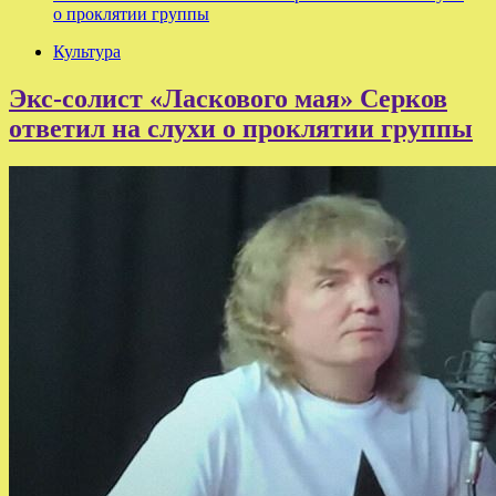
о проклятии группы
Культура
Экс-солист «Ласкового мая» Серков
ответил на слухи о проклятии группы