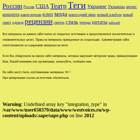
Теги
Театр
России
США
Украине
Украины
анонс
Россия
мода
клип
концерта
новый альбом
новогодний эфир
кавер-версии
новый
рецензии
стиль
цитаты
сингл
одежда
смерть
тренды
юбилей
Все материалы на данном сайте взяты из открытых источников и предоставляются исключительно в
ознакомительных целях. Права на материалы принадлежат их владельцам. Администрация сайта
ответственности за содержание материала не несет.
Если Вы обнаружили на нашем сайте материалы, которые нарушают авторские права, принадлежащие
Вам, Вашей компании или организации, пожалуйста, сообщите нам.
На сайте могут быть опубликованы материалы 18+!
При цитировании ссылка на источник обязательна.
Warning
: Undefined array key "integration_type" in
/var/www/user658379/data/www/westvoices.ru/wp-
content/uploads/.sape/sape.php
on line
2012