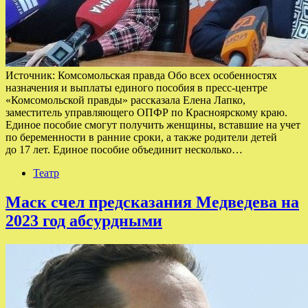
Источник: Комсомольская правда Обо всех особенностях
назначения и выплаты единого пособия в пресс-центре
«Комсомольской правды» рассказала Елена Лапко,
заместитель управляющего ОПФР по Красноярскому краю.
Единое пособие смогут получить женщины, вставшие на учет
по беременности в ранние сроки, а также родители детей
до 17 лет. Единое пособие объединит несколько…
Театр
Маск счел предсказания Медведева на
2023 год абсурдными