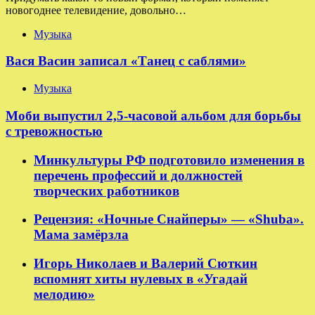
новогоднее телевидение, довольно…
Музыка
Вася Васин записал «Танец с саблями»
Музыка
Моби выпустил 2,5-часовой альбом для борьбы
с тревожностью
Минкультуры РФ подготовило изменения в
перечень профессий и должностей
творческих работников
Рецензия: «Ночные Снайперы» — «Shuba».
Мама замёрзла
Игорь Николаев и Валерий Сюткин
вспомнят хиты нулевых в «Угадай
мелодию»