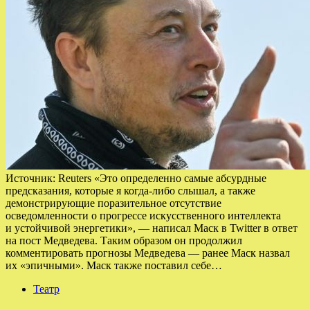
Источник: Reuters «Это определенно самые абсурдные
предсказания, которые я когда-либо слышал, а также
демонстрирующие поразительное отсутствие
осведомленности о прогрессе искусственного интеллекта
и устойчивой энергетики», — написал Маск в Twitter в ответ
на пост Медведева. Таким образом он продолжил
комментировать прогнозы Медведева — ранее Маск назвал
их «эпичными». Маск также поставил себе…
Театр