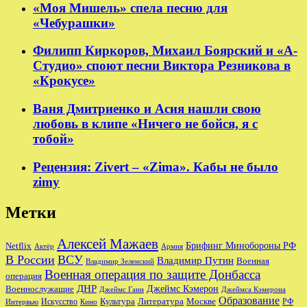
«Моя Мишель» спела песню для
«Чебурашки»
Филипп Киркоров, Михаил Боярский и «А-
Студио» споют песни Виктора Резникова в
«Крокусе»
Ваня Дмитриенко и Асия нашли свою
любовь в клипе «Ничего не бойся, я с
тобой»
Рецензия: Zivert – «Zima». Кабы не было
zimy
Метки
Алексей Мажаев
Брифинг Минобороны РФ
Netflix
Актёр
Армия
В России
ВСУ
Владимир Путин
Военная
Владимир Зеленский
Военная операция по защите Донбасса
операция
ДНР
Джеймс Кэмерон
Военнослужащие
Джеймс Ганн
Джеймса Кэмерона
Образование
Культура
Москве
Литература
РФ
Интервью
Искусство
Кино