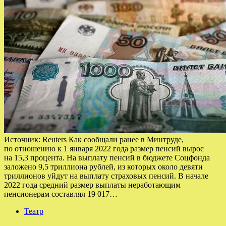
Источник: Reuters Как сообщали ранее в Минтруде,
по отношению к 1 января 2022 года размер пенсий вырос
на 15,3 процента. На выплату пенсий в бюджете Соцфонда
заложено 9,5 триллиона рублей, из которых около девяти
триллионов уйдут на выплату страховых пенсий. В начале
2022 года средний размер выплаты неработающим
пенсионерам составлял 19 017…
Театр