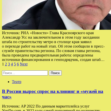
Источник: РИА «Новости» Глава Красноярского края
Александр Усс на заключительном в этом году заседании
штаба по строительству метро в столице края заявил
о переходе работ на новый этап. Об этом сообщили в пресс-
службе правительства региона. По словам главы региона,
была проведена предварительная работа: определены
источники финансирования и генподрядчик, создан штаб…
Пагинация
1
2
3
4
5
6
Next
записей
Найти:
Театр
В России вырос спрос на клининг и «мужей на
час»
Источник: AP 2022 По данным маркетплейса услуг
YouDo.com, в 2022 году самой популярной по количеству