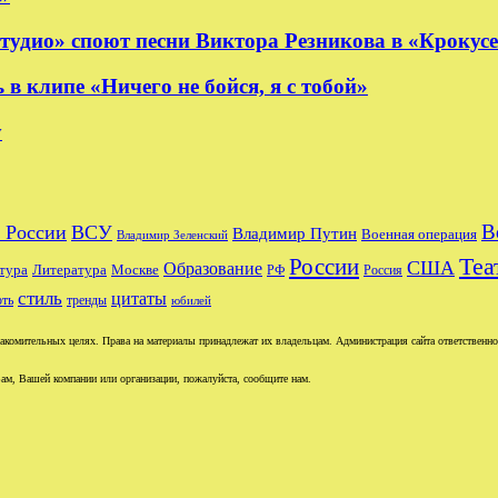
удио» споют песни Виктора Резникова в «Крокус
 клипе «Ничего не бойся, я с тобой»
y
В
 России
ВСУ
Владимир Путин
Военная операция
Владимир Зеленский
Теа
России
США
Образование
тура
Москве
Литература
РФ
Россия
стиль
цитаты
рть
тренды
юбилей
комительных целях. Права на материалы принадлежат их владельцам. Администрация сайта ответственност
ам, Вашей компании или организации, пожалуйста, сообщите нам.