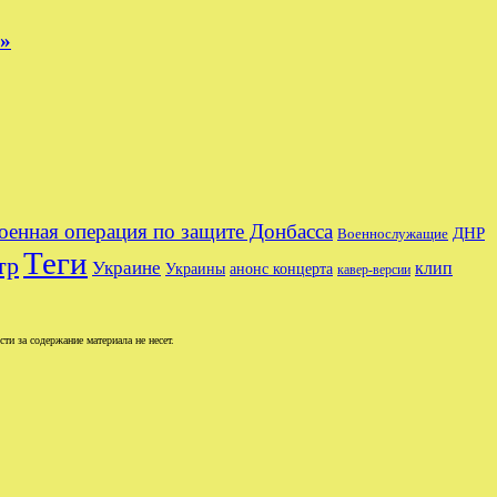
е»
оенная операция по защите Донбасса
ДНР
Военнослужащие
Теги
тр
Украине
клип
Украины
анонс концерта
кавер-версии
и за содержание материала не несет.