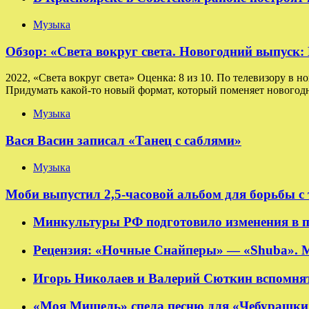
Музыка
Обзор: «Света вокруг света. Новогодний выпуск
2022, «Света вокруг света» Оценка: 8 из 10. По телевизору в н
Придумать какой-то новый формат, который поменяет новогодн
Музыка
Вася Васин записал «Танец с саблями»
Музыка
Моби выпустил 2,5-часовой альбом для борьбы с
Минкультуры РФ подготовило изменения в п
Рецензия: «Ночные Снайперы» — «Shuba». 
Игорь Николаев и Валерий Сюткин вспомнят
«Моя Мишель» спела песню для «Чебурашки