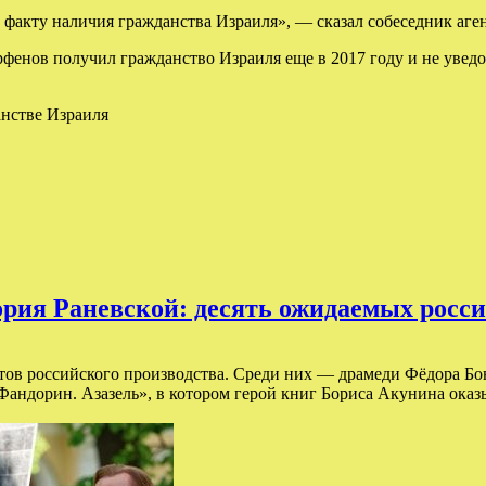
акту наличия гражданства Израиля», — сказал собеседник аген
енов получил гражданство Израиля еще в 2017 году и не уведо
рия Раневской: десять ожидаемых росси
ктов российского производства. Среди них — драмеди Фёдора 
Фандорин. Азазель», в котором герой книг Бориса Акунина оказ