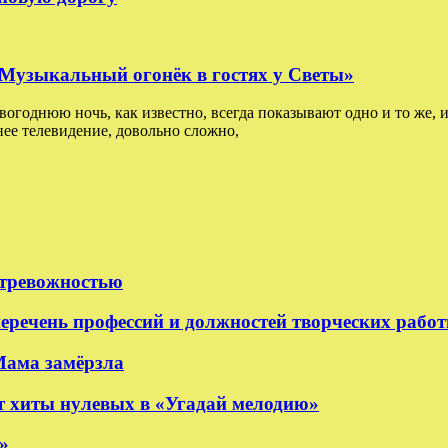
: Музыкальный огонёк в гостях у Светы»
овогоднюю ночь, как известно, всегда показывают одно и то же, и
ее телевидение, довольно сложно,
 тревожностью
еречень профессий и должностей творческих рабо
Мама замёрзла
 хиты нулевых в «Угадай мелодию»
»