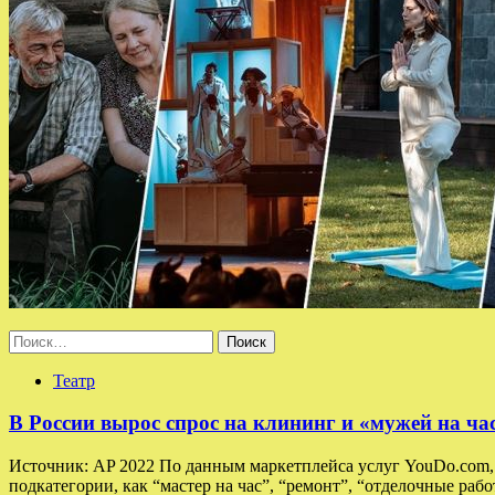
Найти:
Театр
В России вырос спрос на клининг и «мужей на ча
Источник: AP 2022 По данным маркетплейса услуг YouDo.com, в
подкатегории, как “мастер на час”, “ремонт”, “отделочные раб