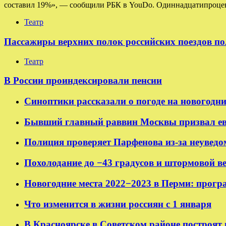
составил 19%», — сообщили РБК в YouDo. Одиннадцатипроцен
Театр
Пассажиры верхних полок российских поездов по
Театр
В России проиндексировали пенсии
Синоптики рассказали о погоде на новогодн
Бывший главный раввин Москвы призвал ев
Полиция проверяет Парфенова из-за неуведо
Похолодание до −43 градусов и штормовой в
Новогодние места 2022−2023 в Перми: прогр
Что изменится в жизни россиян с 1 января
В Красноярске в Советском районе построят