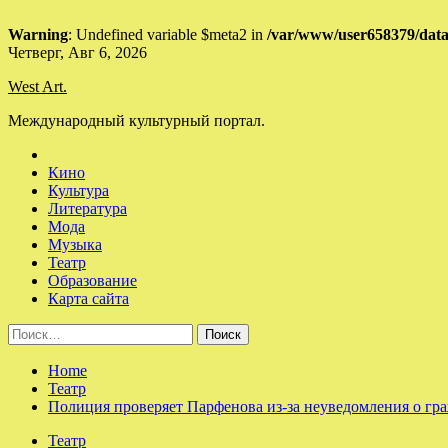
Warning
: Undefined variable $meta2 in
/var/www/user658379/data
Skip
Четверг, Авг 6, 2026
to
West Art.
content
Международный культурный портал.
Кино
Культура
Литература
Мода
Музыка
Театр
Образование
Карта сайта
Найти:
Home
Театр
Полиция проверяет Парфенова из-за неуведомления о гр
Театр