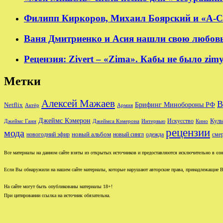
Филипп Киркоров, Михаил Боярский и «А-Ст
Ваня Дмитриенко и Асия нашли свою любовь в
Рецензия: Zivert – «Zima». Кабы не было zim
Метки
Алексей Мажаев
В
Брифинг Минобороны РФ
Netflix
Актёр
Армия
Джеймс Кэмерон
Куль
Джеймс Ганн
Джеймса Кэмерона
Интервью
Искусство
Кино
рецензии
мода
новый альбом
новогодний эфир
новый сингл
одежда
сме
Все материалы на данном сайте взяты из открытых источников и предоставляются исключительно в озна
Если Вы обнаружили на нашем сайте материалы, которые нарушают авторские права, принадлежащие В
На сайте могут быть опубликованы материалы 18+!
При цитировании ссылка на источник обязательна.