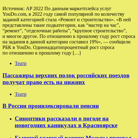
Источник: AP 2022 По данным маркетплейса услуг
YouDo.com, в 2022 году самой популярной по количеству
заданий категорией стала «Ремонт и строительство». «В ней
представлены такие подкатегории, как “мастер на час”,
“ремонт”, “отделочные работы”, “крупное строительство”,
и многое другое. По отношению к прошлому году рост спроса
на задания в данной категории составил 19%», — сообщили
РБК в YouDo. Одиннадцатипроцентный рост спроса
по отношению к прошлому году […]
Театр
Пассажиры верхних полок российских поездов
получат право есть на нижних
Театр
В России проиндексировали пенсии
Синоптики рассказали о погоде на
новогодних каникулах в Красноярске
Бывший главный раввин Москвы призвал