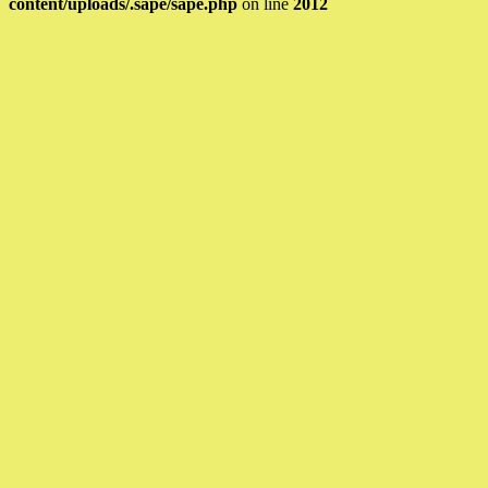
content/uploads/.sape/sape.php
on line
2012