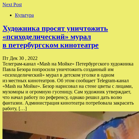
Next Post
Культура
Художника просят уничтожить
«психоделический» мурал
в петербургском кинотеатре
Пт Дек 30 , 2022
Телеграм-канал «Mash на Мойке» Петербургского художника
Павла Безора попросили уничтожить созданный им
«психоделический» мурал в детском уголке в одном
из местных кинотеатров. Об этом сообщает Telegram-канал
«Mash на Мойке». Безор нарисовал на стене цветы с лицами,
мухоморы и огромную гусеницу. Сам художник утверждает,
что начал работу по референсу, однако решил дать волю
фантазии. Администрация кинотеатра потребовала закрасить
работу, […]