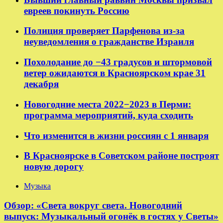
евреев покинуть Россию
Полиция проверяет Парфенова из-за
неуведомления о гражданстве Израиля
Похолодание до −43 градусов и штормовой
ветер ожидаются в Красноярском крае 31
декабря
Новогодние места 2022−2023 в Перми:
программа мероприятий, куда сходить
Что изменится в жизни россиян с 1 января
В Красноярске в Советском районе построят
новую дорогу
Музыка
Обзор: «Света вокруг света. Новогодний
выпуск: Музыкальный огонёк в гостях у Светы»