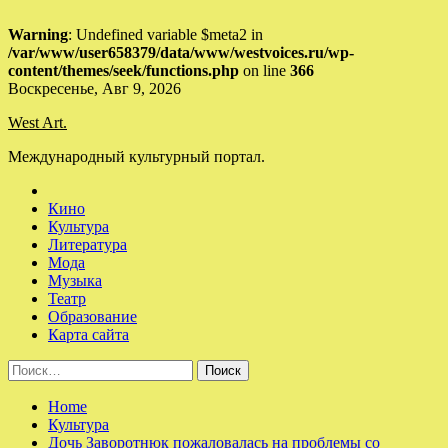
Warning
: Undefined variable $meta2 in
/var/www/user658379/data/www/westvoices.ru/wp-
content/themes/seek/functions.php
on line
366
Skip
Воскресенье, Авг 9, 2026
to
West Art.
content
Международный культурный портал.
Кино
Культура
Литература
Мода
Музыка
Театр
Образование
Карта сайта
Найти:
Home
Культура
Дочь Заворотнюк пожаловалась на проблемы со