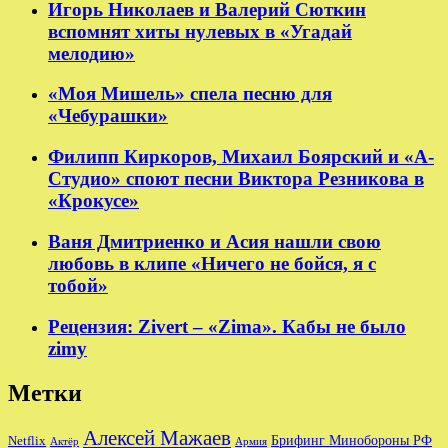
Игорь Николаев и Валерий Сюткин
вспомнят хиты нулевых в «Угадай
мелодию»
«Моя Мишель» спела песню для
«Чебурашки»
Филипп Киркоров, Михаил Боярский и «А-
Студио» споют песни Виктора Резникова в
«Крокусе»
Ваня Дмитриенко и Асия нашли свою
любовь в клипе «Ничего не бойся, я с
тобой»
Рецензия: Zivert – «Zima». Кабы не было
zimy
Метки
Алексей Мажаев
Брифинг Минобороны РФ
Netflix
Актёр
Армия