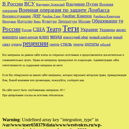
В России
ВСУ
Владимир Путин
Военная
Владимир Зеленский
Военная операция по защите Донбасса
операция
ДНР
Джеймс Кэмерон
Военнослужащие
Джеймс Ганн
Джеймса Кэмерона
Образование
Культура
Москве
Литература
РФ
Интервью
Искусство
Кино
Теги
Театр
России
США
Украине
Украины
анонс
Россия
мода
клип
концерта
новый альбом
новогодний эфир
кавер-версии
новый
рецензии
стиль
цитаты
сингл
одежда
смерть
тренды
юбилей
Все материалы на данном сайте взяты из открытых источников и предоставляются исключительно в
ознакомительных целях. Права на материалы принадлежат их владельцам. Администрация сайта
ответственности за содержание материала не несет.
Если Вы обнаружили на нашем сайте материалы, которые нарушают авторские права, принадлежащие
Вам, Вашей компании или организации, пожалуйста, сообщите нам.
На сайте могут быть опубликованы материалы 18+!
При цитировании ссылка на источник обязательна.
Warning
: Undefined array key "integration_type" in
/var/www/user658379/data/www/westvoices.ru/wp-