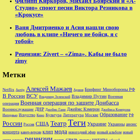
Филипп Киркоров, Михаил Боярский и «А-
Студио» споют песни Виктора Резникова в
«Крокусе»
Ваня Дмитриенко и Асия нашли свою
любовь в клипе «Ничего не бойся, я с
тобой»
Рецензия: Zivert – «Zima». Кабы не было
zimy
Метки
Алексей Мажаев
Брифинг Минобороны РФ
Netflix
Актёр
Армия
В России
ВСУ
Владимир Путин
Военная
Владимир Зеленский
Военная операция по защите Донбасса
операция
ДНР
Джеймс Кэмерон
Военнослужащие
Джеймс Ганн
Джеймса Кэмерона
Образование
Культура
Москве
Литература
РФ
Интервью
Искусство
Кино
Теги
Театр
России
США
Украине
Украины
анонс
Россия
мода
клип
концерта
новый альбом
новогодний эфир
кавер-версии
новый
рецензии
стиль
цитаты