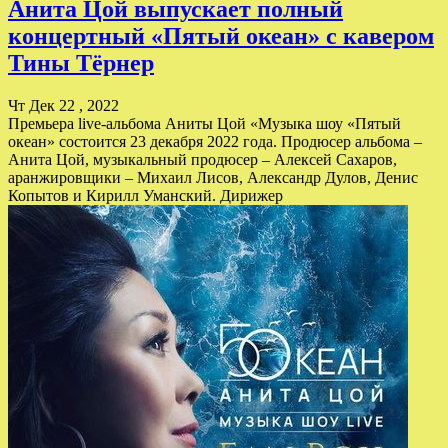
Анита Цой выпускает полный
концертный «Пятый океан» с кавером
Тины Тёрнер
Чт Дек 22 , 2022
Премьера live-альбома Аниты Цой «Музыка шоу «Пятый
океан» состоится 23 декабря 2022 года. Продюсер альбома –
Анита Цой, музыкальный продюсер – Алексей Сахаров,
аранжировщики – Михаил Лисов, Александр Дулов, Денис
Копытов и Кирилл Уманский. Дирижер