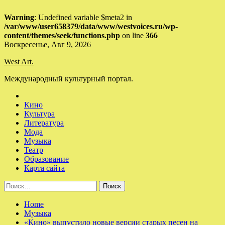
Warning
: Undefined variable $meta2 in
/var/www/user658379/data/www/westvoices.ru/wp-
content/themes/seek/functions.php
on line
366
Skip
Воскресенье, Авг 9, 2026
to
West Art.
content
Международный культурный портал.
Кино
Культура
Литература
Мода
Музыка
Театр
Образование
Карта сайта
Найти:
Home
Музыка
«Кино» выпустило новые версии старых песен на