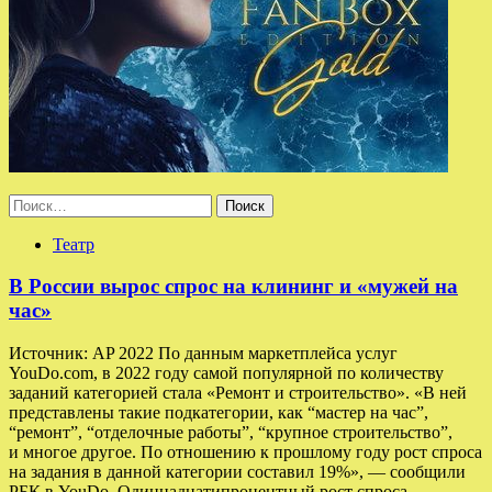
Найти:
Театр
В России вырос спрос на клининг и «мужей на
час»
Источник: AP 2022 По данным маркетплейса услуг
YouDo.com, в 2022 году самой популярной по количеству
заданий категорией стала «Ремонт и строительство». «В ней
представлены такие подкатегории, как “мастер на час”,
“ремонт”, “отделочные работы”, “крупное строительство”,
и многое другое. По отношению к прошлому году рост спроса
на задания в данной категории составил 19%», — сообщили
РБК в YouDo. Одиннадцатипроцентный рост спроса