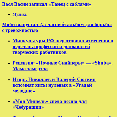
Вася Васин записал «Танец с саблями»
Музыка
Моби выпустил 2,5-часовой альбом для борьбы
с тревожностью
Минкультуры РФ подготовило изменения в
перечень профессий и должностей
творческих работников
Рецензия: «Ночные Снайперы» — «Shuba».
Мама замёрзла
Игорь Николаев и Валерий Сюткин
вспомнят хиты нулевых в «Угадай
мелодию»
«Моя Мишель» спела песню для
«Чебурашки»