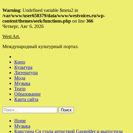
Warning
: Undefined variable $meta2 in
/var/www/user658379/data/www/westvoices.ru/wp-
content/themes/seek/functions.php
on line
366
Skip
Четверг, Авг 6, 2026
to
West Art.
content
Международный культурный портал.
Кино
Культура
Литература
Мода
Музыка
Театр
Образование
Карта сайта
Найти:
Home
Музыка
Кристина Си стала артисткой Gazgolder и выпустила