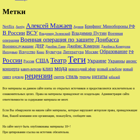
Метки
Алексей Мажаев
Брифинг Минобороны РФ
Netflix
Актёр
Армия
В России
ВСУ
Владимир Путин
Военная
Владимир Зеленский
Военная операция по защите Донбасса
операция
ДНР
Джеймс Кэмерон
Военнослужащие
Джеймс Ганн
Джеймса Кэмерона
Образование
Культура
Москве
Литература
РФ
Интервью
Искусство
Кино
Теги
Театр
России
США
Украине
Украины
анонс
Россия
мода
клип
концерта
новый альбом
новогодний эфир
кавер-версии
новый
рецензии
стиль
цитаты
сингл
одежда
смерть
тренды
юбилей
Все материалы на данном сайте взяты из открытых источников и предоставляются исключительно в
ознакомительных целях. Права на материалы принадлежат их владельцам. Администрация сайта
ответственности за содержание материала не несет.
Если Вы обнаружили на нашем сайте материалы, которые нарушают авторские права, принадлежащие
Вам, Вашей компании или организации, пожалуйста, сообщите нам.
На сайте могут быть опубликованы материалы 18+!
При цитировании ссылка на источник обязательна.