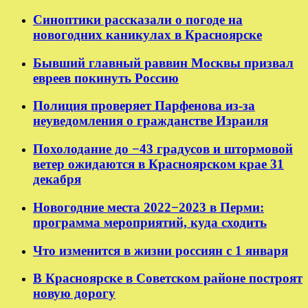
Синоптики рассказали о погоде на
новогодних каникулах в Красноярске
Бывший главный раввин Москвы призвал
евреев покинуть Россию
Полиция проверяет Парфенова из-за
неуведомления о гражданстве Израиля
Похолодание до −43 градусов и штормовой
ветер ожидаются в Красноярском крае 31
декабря
Новогодние места 2022−2023 в Перми:
программа мероприятий, куда сходить
Что изменится в жизни россиян с 1 января
В Красноярске в Советском районе построят
новую дорогу