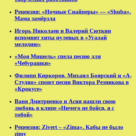
Рецензия: «Ночные Снайперы» — «Shuba».
Мама замёрзла
Игорь Николаев и Валерий Сюткин
вспомнят хиты нулевых в «Угадай
мелодию»
«Моя Мишель» спела песню для
«Чебурашки»
Филипп Киркоров, Михаил Боярский и «А-
Студио» споют песни Виктора Резникова в
«Крокусе»
Ваня Дмитриенко и Асия нашли свою
любовь в клипе «Ничего не бойся, я с
тобой»
Рецензия: Zivert – «Zima». Кабы не было
zimy