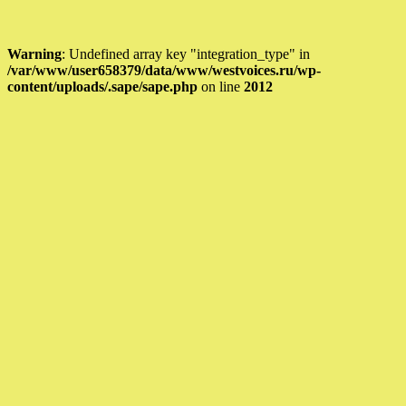
Warning
: Undefined array key "integration_type" in
/var/www/user658379/data/www/westvoices.ru/wp-
content/uploads/.sape/sape.php
on line
2012