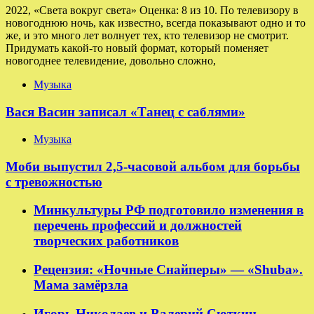
2022, «Света вокруг света» Оценка: 8 из 10. По телевизору в
новогоднюю ночь, как известно, всегда показывают одно и то
же, и это много лет волнует тех, кто телевизор не смотрит.
Придумать какой-то новый формат, который поменяет
новогоднее телевидение, довольно сложно,
Музыка
Вася Васин записал «Танец с саблями»
Музыка
Моби выпустил 2,5-часовой альбом для борьбы
с тревожностью
Минкультуры РФ подготовило изменения в
перечень профессий и должностей
творческих работников
Рецензия: «Ночные Снайперы» — «Shuba».
Мама замёрзла
Игорь Николаев и Валерий Сюткин