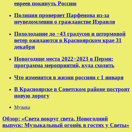
евреев покинуть Россию
Полиция проверяет Парфенова из-за
неуведомления о гражданстве Израиля
Похолодание до −43 градусов и штормовой
ветер ожидаются в Красноярском крае 31
декабря
Новогодние места 2022−2023 в Перми:
программа мероприятий, куда сходить
Что изменится в жизни россиян с 1 января
В Красноярске в Советском районе построят
новую дорогу
Музыка
Обзор: «Света вокруг света. Новогодний
выпуск: Музыкальный огонёк в гостях у Светы»