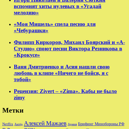
вспомнят хиты нулевых в «Угадай
мелодию»
«Моя Мишель» спела песню для
«Чебурашки»
Филипп Киркоров, Михаил Боярский и «А-
Студио» споют песни Виктора Резникова в
«Крокусе»
Ваня Дмитриенко и Асия нашли свою
любовь в клипе «Ничего не бойся, я с
тобой»
Рецензия: Zivert – «Zima». Кабы не было
zimy
Метки
Алексей Мажаев
Брифинг Минобороны РФ
Netflix
Актёр
Армия