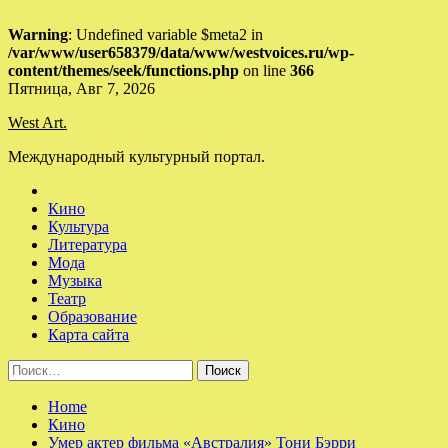
Warning
: Undefined variable $meta2 in
/var/www/user658379/data/www/westvoices.ru/wp-
content/themes/seek/functions.php
on line
366
Skip
Пятница, Авг 7, 2026
to
West Art.
content
Международный культурный портал.
Кино
Культура
Литература
Мода
Музыка
Театр
Образование
Карта сайта
Найти:
Home
Кино
Умер актер фильма «Австралия» Тони Бэрри