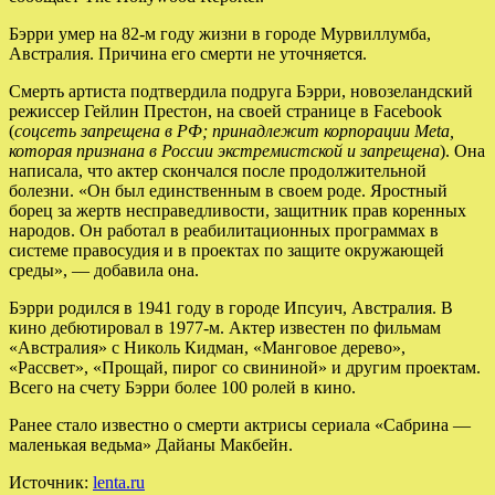
Бэрри умер на 82-м году жизни в городе Мурвиллумба,
Австралия. Причина его смерти не уточняется.
Смерть артиста подтвердила подруга Бэрри, новозеландский
режиссер Гейлин Престон, на своей странице в Facebook
(
соцсеть запрещена в РФ; принадлежит корпорации Meta,
которая признана в России экстремистской и запрещена
). Она
написала, что актер скончался после продолжительной
болезни. «Он был единственным в своем роде. Яростный
борец за жертв несправедливости, защитник прав коренных
народов. Он работал в реабилитационных программах в
системе правосудия и в проектах по защите окружающей
среды», — добавила она.
Бэрри родился в 1941 году в городе Ипсуич, Австралия. В
кино дебютировал в 1977-м. Актер известен по фильмам
«Австралия» с Николь Кидман, «Манговое дерево»,
«Рассвет», «Прощай, пирог со свининой» и другим проектам.
Всего на счету Бэрри более 100 ролей в кино.
Ранее стало известно о смерти актрисы сериала «Сабрина —
маленькая ведьма» Дайаны Макбейн.
Источник:
lenta.ru