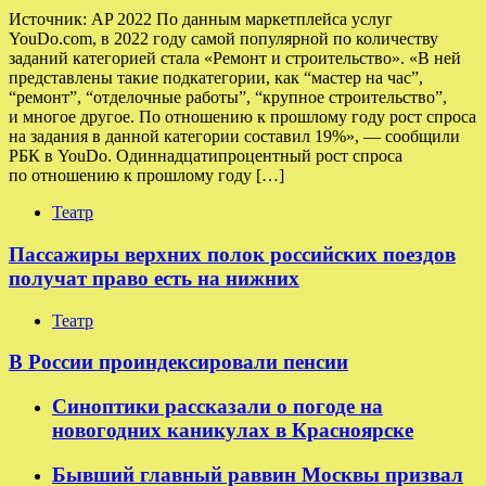
Источник: AP 2022 По данным маркетплейса услуг
YouDo.com, в 2022 году самой популярной по количеству
заданий категорией стала «Ремонт и строительство». «В ней
представлены такие подкатегории, как “мастер на час”,
“ремонт”, “отделочные работы”, “крупное строительство”,
и многое другое. По отношению к прошлому году рост спроса
на задания в данной категории составил 19%», — сообщили
РБК в YouDo. Одиннадцатипроцентный рост спроса
по отношению к прошлому году […]
Театр
Пассажиры верхних полок российских поездов
получат право есть на нижних
Театр
В России проиндексировали пенсии
Синоптики рассказали о погоде на
новогодних каникулах в Красноярске
Бывший главный раввин Москвы призвал