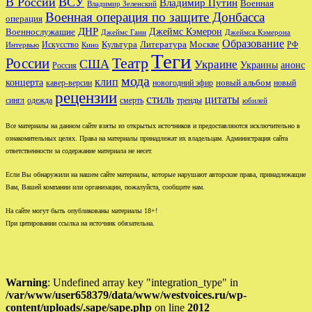
В России
ВСУ
Владимир Путин
Военная
Владимир Зеленский
Военная операция по защите Донбасса
операция
ДНР
Джеймс Кэмерон
Военнослужащие
Джеймс Ганн
Джеймса Кэмерона
Образование
Культура
Москве
Литература
РФ
Интервью
Искусство
Кино
Теги
Театр
России
США
Украине
Украины
анонс
Россия
мода
клип
концерта
новый альбом
новогодний эфир
кавер-версии
новый
рецензии
стиль
цитаты
сингл
одежда
смерть
тренды
юбилей
Все материалы на данном сайте взяты из открытых источников и предоставляются исключительно в
ознакомительных целях. Права на материалы принадлежат их владельцам. Администрация сайта
ответственности за содержание материала не несет.
Если Вы обнаружили на нашем сайте материалы, которые нарушают авторские права, принадлежащие
Вам, Вашей компании или организации, пожалуйста, сообщите нам.
На сайте могут быть опубликованы материалы 18+!
При цитировании ссылка на источник обязательна.
Warning
: Undefined array key "integration_type" in
/var/www/user658379/data/www/westvoices.ru/wp-
content/uploads/.sape/sape.php
on line
2012