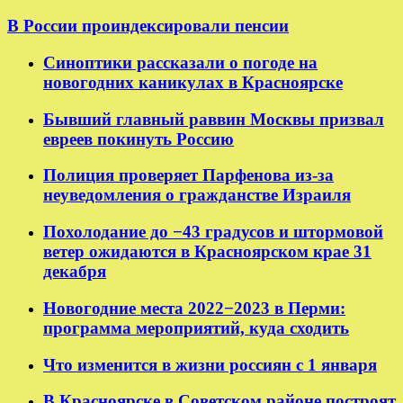
В России проиндексировали пенсии
Синоптики рассказали о погоде на
новогодних каникулах в Красноярске
Бывший главный раввин Москвы призвал
евреев покинуть Россию
Полиция проверяет Парфенова из-за
неуведомления о гражданстве Израиля
Похолодание до −43 градусов и штормовой
ветер ожидаются в Красноярском крае 31
декабря
Новогодние места 2022−2023 в Перми:
программа мероприятий, куда сходить
Что изменится в жизни россиян с 1 января
В Красноярске в Советском районе построят