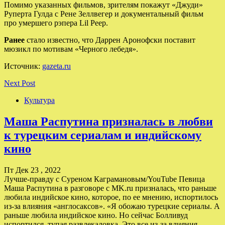
Помимо указанных фильмов, зрителям покажут «Джуди»
Руперта Гулда с Рене Зеллвегер и документальный фильм
про умершего рэпера Lil Peep.
Ранее
стало известно, что Даррен Аронофски поставит
мюзикл по мотивам «Черного лебедя».
Источник:
gazeta.ru
Next Post
Культура
Маша Распутина призналась в любви
к турецким сериалам и индийскому
кино
Пт Дек 23 , 2022
Лучше-правду с Суреном Каграмановым/YouTube Певица
Маша Распутина в разговоре с MK.ru призналась, что раньше
любила индийское кино, которое, по ее мнению, испортилось
из-за влияния «англосаксов». «Я обожаю турецкие сериалы. А
раньше любила индийское кино. Но сейчас Болливуд
испортился, тупая развлекаловка. Это все из-за влияния