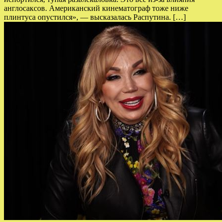
англосаксов. Американский кинематограф тоже ниже
плинтуса опустился», — высказалась Распутина. […]