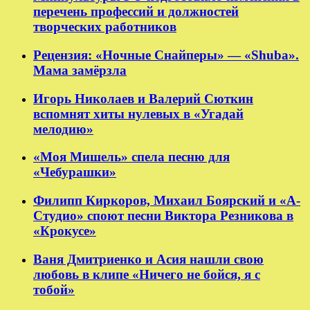
перечень профессий и должностей
творческих работников
Рецензия: «Ночные Снайперы» — «Shuba».
Мама замёрзла
Игорь Николаев и Валерий Сюткин
вспомнят хиты нулевых в «Угадай
мелодию»
«Моя Мишель» спела песню для
«Чебурашки»
Филипп Киркоров, Михаил Боярский и «А-
Студио» споют песни Виктора Резникова в
«Крокусе»
Ваня Дмитриенко и Асия нашли свою
любовь в клипе «Ничего не бойся, я с
тобой»