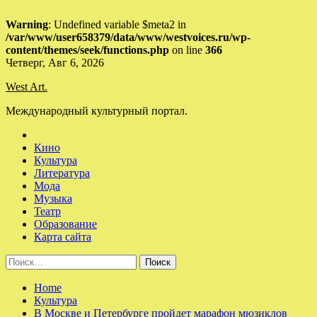
Warning
: Undefined variable $meta2 in
/var/www/user658379/data/www/westvoices.ru/wp-
content/themes/seek/functions.php
on line
366
Skip
Четверг, Авг 6, 2026
to
West Art.
content
Международный культурный портал.
Кино
Культура
Литература
Мода
Музыка
Театр
Образование
Карта сайта
Найти:
Home
Культура
В Москве и Петербурге пройдет марафон мюзиклов