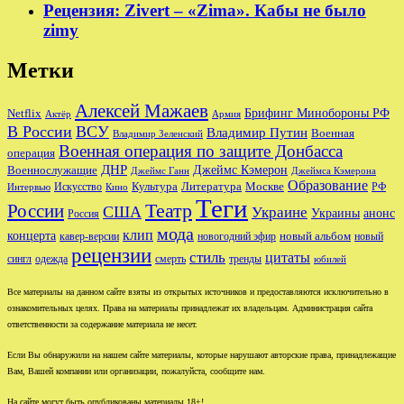
Рецензия: Zivert – «Zima». Кабы не было
zimy
Метки
Алексей Мажаев
Брифинг Минобороны РФ
Netflix
Актёр
Армия
В России
ВСУ
Владимир Путин
Военная
Владимир Зеленский
Военная операция по защите Донбасса
операция
ДНР
Джеймс Кэмерон
Военнослужащие
Джеймс Ганн
Джеймса Кэмерона
Образование
Культура
Москве
Литература
РФ
Интервью
Искусство
Кино
Теги
Театр
России
США
Украине
Украины
анонс
Россия
мода
клип
концерта
новый альбом
новогодний эфир
кавер-версии
новый
рецензии
стиль
цитаты
сингл
одежда
смерть
тренды
юбилей
Все материалы на данном сайте взяты из открытых источников и предоставляются исключительно в
ознакомительных целях. Права на материалы принадлежат их владельцам. Администрация сайта
ответственности за содержание материала не несет.
Если Вы обнаружили на нашем сайте материалы, которые нарушают авторские права, принадлежащие
Вам, Вашей компании или организации, пожалуйста, сообщите нам.
На сайте могут быть опубликованы материалы 18+!