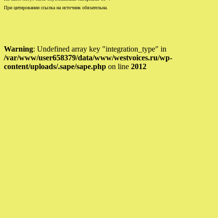
При цитировании ссылка на источник обязательна.
Warning
: Undefined array key "integration_type" in
/var/www/user658379/data/www/westvoices.ru/wp-
content/uploads/.sape/sape.php
on line
2012