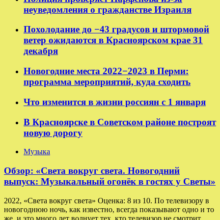
неуведомления о гражданстве Израиля
Похолодание до −43 градусов и штормовой
ветер ожидаются в Красноярском крае 31
декабря
Новогодние места 2022−2023 в Перми:
программа мероприятий, куда сходить
Что изменится в жизни россиян с 1 января
В Красноярске в Советском районе построят
новую дорогу
Музыка
Обзор: «Света вокруг света. Новогодний
выпуск: Музыкальный огонёк в гостях у Светы»
2022, «Света вокруг света» Оценка: 8 из 10. По телевизору в
новогоднюю ночь, как известно, всегда показывают одно и то
же, и это много лет волнует тех, кто телевизор не смотрит.