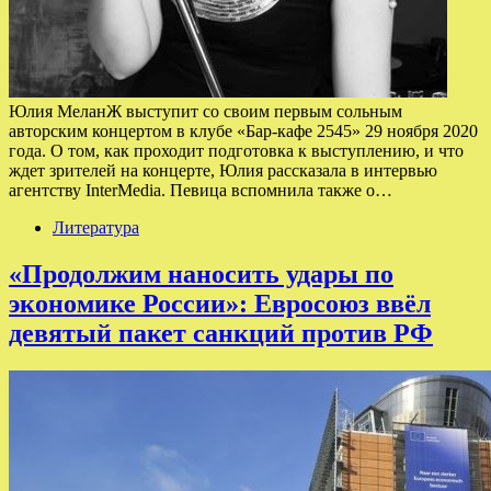
Юлия МеланЖ выступит со своим первым сольным
авторским концертом в клубе «Бар-кафе 2545» 29 ноября 2020
года. О том, как проходит подготовка к выступлению, и что
ждет зрителей на концерте, Юлия рассказала в интервью
агентству InterMedia. Певица вспомнила также о…
Литература
«Продолжим наносить удары по
экономике России»: Евросоюз ввёл
девятый пакет санкций против РФ