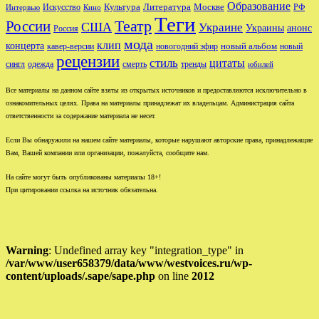
Образование
Культура
Москве
Литература
РФ
Интервью
Искусство
Кино
Теги
Театр
России
США
Украине
Украины
анонс
Россия
мода
клип
концерта
новый альбом
новогодний эфир
кавер-версии
новый
рецензии
стиль
цитаты
сингл
одежда
смерть
тренды
юбилей
Все материалы на данном сайте взяты из открытых источников и предоставляются исключительно в
ознакомительных целях. Права на материалы принадлежат их владельцам. Администрация сайта
ответственности за содержание материала не несет.
Если Вы обнаружили на нашем сайте материалы, которые нарушают авторские права, принадлежащие
Вам, Вашей компании или организации, пожалуйста, сообщите нам.
На сайте могут быть опубликованы материалы 18+!
При цитировании ссылка на источник обязательна.
Warning
: Undefined array key "integration_type" in
/var/www/user658379/data/www/westvoices.ru/wp-
content/uploads/.sape/sape.php
on line
2012