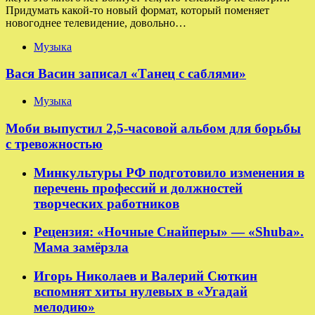
Придумать какой-то новый формат, который поменяет
новогоднее телевидение, довольно…
Музыка
Вася Васин записал «Танец с саблями»
Музыка
Моби выпустил 2,5-часовой альбом для борьбы
с тревожностью
Минкультуры РФ подготовило изменения в
перечень профессий и должностей
творческих работников
Рецензия: «Ночные Снайперы» — «Shuba».
Мама замёрзла
Игорь Николаев и Валерий Сюткин
вспомнят хиты нулевых в «Угадай
мелодию»