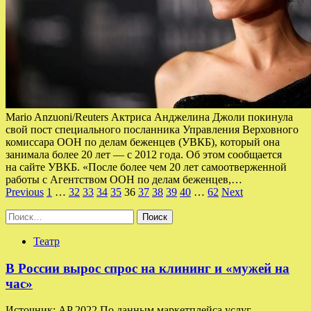
Mario Anzuoni/Reuters Актриса Анджелина Джоли покинула
свой пост специального посланника Управления Верховного
комиссара ООН по делам беженцев (УВКБ), который она
занимала более 20 лет — с 2012 года. Об этом сообщается
на сайте УВКБ. «После более чем 20 лет самоотверженной
работы с Агентством ООН по делам беженцев,…
Пагинация
Previous
1
…
32
33
34
35
36
37
38
39
40
…
62
Next
записей
Найти:
Театр
В России вырос спрос на клининг и «мужей на
час»
Источник: AP 2022 По данным маркетплейса услуг