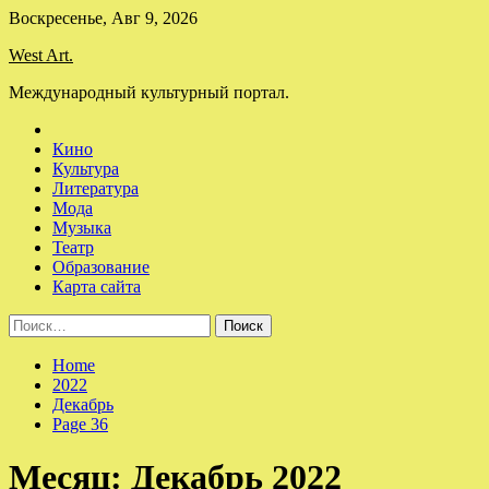
Skip
Воскресенье, Авг 9, 2026
to
West Art.
content
Международный культурный портал.
Кино
Культура
Литература
Мода
Музыка
Театр
Образование
Карта сайта
Найти:
Home
2022
Декабрь
Page 36
Месяц:
Декабрь 2022