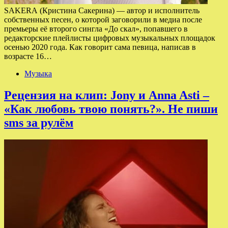
SAKERA (Кристина Сакерина) — автор и исполнитель
собственных песен, о которой заговорили в медиа после
премьеры её второго сингла «До скал», попавшего в
редакторские плейлисты цифровых музыкальных площадок
осенью 2020 года. Как говорит сама певица, написав в
возрасте 16…
Музыка
Рецензия на клип: Jony и Anna Asti –
«Как любовь твою понять?». Не пиши
sms за рулём