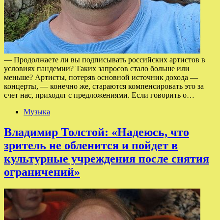
— Продолжаете ли вы подписывать российских артистов в
условиях пандемии? Таких запросов стало больше или
меньше? Артисты, потеряв основной источник дохода —
концерты, — конечно же, стараются компенсировать это за
счет нас, приходят с предложениями. Если говорить о…
Музыка
Владимир Толстой: «Надеюсь, что
зритель не обленится и пойдет в
культурные учреждения после снятия
ограничений»