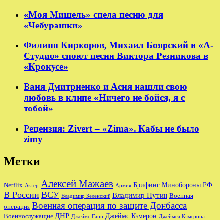
«Моя Мишель» спела песню для
«Чебурашки»
Филипп Киркоров, Михаил Боярский и «А-
Студио» споют песни Виктора Резникова в
«Крокусе»
Ваня Дмитриенко и Асия нашли свою
любовь в клипе «Ничего не бойся, я с
тобой»
Рецензия: Zivert – «Zima». Кабы не было
zimy
Метки
Алексей Мажаев
Брифинг Минобороны РФ
Netflix
Актёр
Армия
В России
ВСУ
Владимир Путин
Военная
Владимир Зеленский
Военная операция по защите Донбасса
операция
ДНР
Джеймс Кэмерон
Военнослужащие
Джеймс Ганн
Джеймса Кэмерона