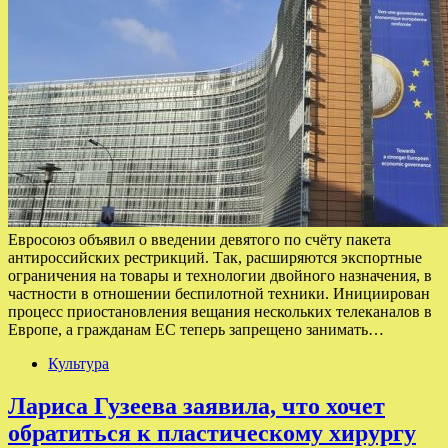
Евросоюз объявил о введении девятого по счёту пакета
антироссийских рестрикций. Так, расширяются экспортные
ограничения на товары и технологии двойного назначения, в
частности в отношении беспилотной техники. Инициирован
процесс приостановления вещания нескольких телеканалов в
Европе, а гражданам ЕС теперь запрещено занимать…
Культура
Лариса Гузеева заявила, что хочет
обратиться к пластическому хирургу