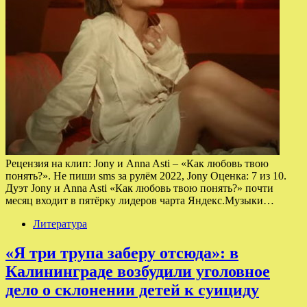
Рецензия на клип: Jony и Anna Asti – «Как любовь твою
понять?». Не пиши sms за рулём 2022, Jony Оценка: 7 из 10.
Дуэт Jony и Anna Asti «Как любовь твою понять?» почти
месяц входит в пятёрку лидеров чарта Яндекс.Музыки…
Литература
«Я три трупа заберу отсюда»: в
Калининграде возбудили уголовное
дело о склонении детей к суициду