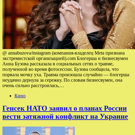
@ annabuzova/instagram (компания-владелец Meta признана
экстремистской организацией).com Блогерша и бизнесвумен
Анна Бузова рассказала в социальных сетях о травме,
полученной во время фотосессии. Бузова сообщила, что
порвала мочку уха. Травма произошла случайно — блогерша
неудачно дернула за сережку. По словам бизнесвумен, она
очень сильно расстроилась,…
Кино
Генсек НАТО заявил о планах России
вести затяжной конфликт на Украине