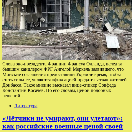
Слова экс-президента Франции Франсуа Олланда, вслед за
бывшим канцлером ФРГ Ангелой Меркель заявившего, что
Минские соглашения предоставили Украине время, чтобы
стать сильнее, являются «фиксацией предательства» жителей
Донбасса. Такое мнение высказал вице-спикер Совфеда
Константин Косачёв. По его словам, ценой подобных
решений…
Литература
«Лётчики не умирают, они улетают»:
как российские военные ценой своей