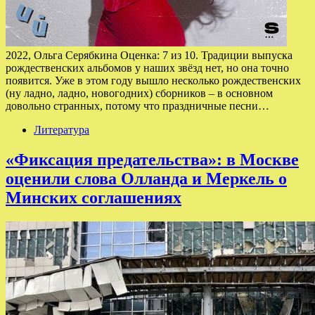
2022, Ольга Серябкина Оценка: 7 из 10. Традиции выпуска
рождественских альбомов у наших звёзд нет, но она точно
появится. Уже в этом году вышло несколько рождественских
(ну ладно, ладно, новогодних) сборников – в основном
довольно странных, потому что праздничные песни…
Литература
«Фиксация предательства»: в Москве
оценили слова Олланда и Меркель о
Минских соглашениях