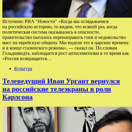
Источник: РИА "Новости" «Когда мы оглядываемся
на российскую историю, то видим, что всякий раз, когда
политическая система оказывалась в опасности,
правительство пыталось перенаправить гнев и недовольство
масс на еврейскую общину. Мы видели это в царские времена
и в конце сталинского режима», — сказал он. По словам
Гольдшмидта, наблюдается рост антисемитизма в то время как
«Россия возвращается…
Культура
Телеведущий Иван Ургант вернулся
на российские телеэкраны в роли
Карлсона