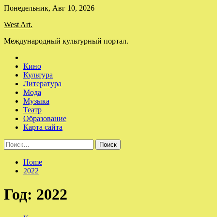
Skip
Понедельник, Авг 10, 2026
to
West Art.
content
Международный культурный портал.
Кино
Культура
Литература
Мода
Музыка
Театр
Образование
Карта сайта
Найти:
Home
2022
Год:
2022