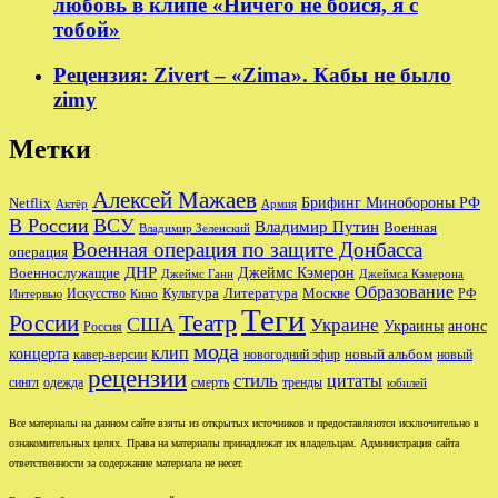
любовь в клипе «Ничего не бойся, я с
тобой»
Рецензия: Zivert – «Zima». Кабы не было
zimy
Метки
Алексей Мажаев
Брифинг Минобороны РФ
Netflix
Актёр
Армия
В России
ВСУ
Владимир Путин
Военная
Владимир Зеленский
Военная операция по защите Донбасса
операция
ДНР
Джеймс Кэмерон
Военнослужащие
Джеймс Ганн
Джеймса Кэмерона
Образование
Культура
Москве
Литература
РФ
Интервью
Искусство
Кино
Теги
Театр
России
США
Украине
Украины
анонс
Россия
мода
клип
концерта
новый альбом
новогодний эфир
кавер-версии
новый
рецензии
стиль
цитаты
сингл
одежда
смерть
тренды
юбилей
Все материалы на данном сайте взяты из открытых источников и предоставляются исключительно в
ознакомительных целях. Права на материалы принадлежат их владельцам. Администрация сайта
ответственности за содержание материала не несет.