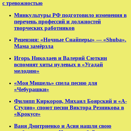
с тревожностью
Минкультуры РФ подготовило изменения в
перечень профессий и должностей
творческих работников
Рецензия: «Ночные Снайперы» — «Shuba».
Мама замёрзла
Игорь Николаев и Валерий Сюткин
вспомнят хиты нулевых в «Угадай
мелодию»
«Моя Мишель» спела песню для
«Чебурашки»
Филипп Киркоров, Михаил Боярский и «А-
Студио» споют песни Виктора Резникова в
«Крокусе»
Ваня Дмитриенко и Асия нашли свою