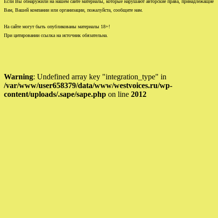
Если Вы обнаружили на нашем сайте материалы, которые нарушают авторские права, принадлежащие
Вам, Вашей компании или организации, пожалуйста, сообщите нам.
На сайте могут быть опубликованы материалы 18+!
При цитировании ссылка на источник обязательна.
Warning
: Undefined array key "integration_type" in
/var/www/user658379/data/www/westvoices.ru/wp-
content/uploads/.sape/sape.php
on line
2012