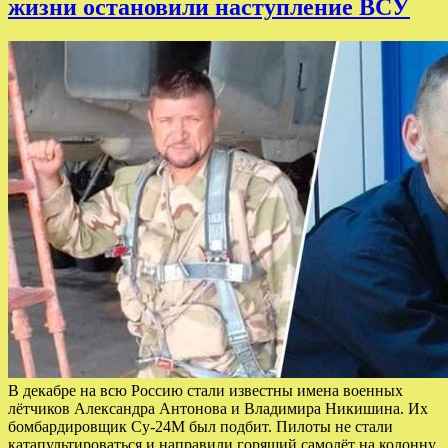
жизни остановили наступление ВСУ
В декабре на всю Россию стали известны имена военных
лётчиков Александра Антонова и Владимира Никишина. Их
бомбардировщик Су-24М был подбит. Пилоты не стали
катапультироваться и направили горящий самолёт на колонну