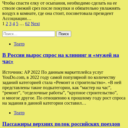
Чтобы спасти елку от осыпания, необходимо сделать на ее
стволе свежий срез после покупки и обязательно увлажнять
воздух в комнате, где она стоит, посоветовала президент
Ассоциации…
Пагинация
1
2
3
4
5
…
62
Next
записей
Найти:
Театр
В России вырос спрос на клининг и «мужей на
час»
Источник: AP 2022 По данным маркетплейса услуг
YouDo.com, в 2022 году самой популярной по количеству
заданий категорией стала «Ремонт и строительство». «В ней
представлены такие подкатегории, как “мастер на час”,
“ремонт”, “отделочные работы”, “крупное строительство”,
и многое другое. По отношению к прошлому году рост спроса
на задания в данной категории составил…
Театр
Пассажиры верхних полок российских поездов