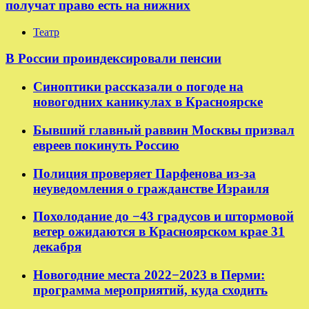
получат право есть на нижних
Театр
В России проиндексировали пенсии
Синоптики рассказали о погоде на
новогодних каникулах в Красноярске
Бывший главный раввин Москвы призвал
евреев покинуть Россию
Полиция проверяет Парфенова из-за
неуведомления о гражданстве Израиля
Похолодание до −43 градусов и штормовой
ветер ожидаются в Красноярском крае 31
декабря
Новогодние места 2022−2023 в Перми:
программа мероприятий, куда сходить