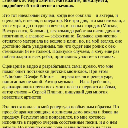
#Любовь #Селфи #Лето». Расскажите, пожалуйста,
подробнее об этой песне и съемках.
Это тот идеальный случай, когда всё совпало – и актеры, и
сценарий, и песня, и оператор. Все три дня, что мы снимали, а
это с утра и до позднего вечера, в разных городах (Москва,
Воскресенск, Коломна), вся команда работала очень дружно,
позитивно, а главное — эффективно. Большое количество
отснятого материала не вошло в клип, но, на мой взгляд, оно
достойно быть увиденным, так что будет еще ролик с бэк-
стейджами (и не только). Пользуясь случаем, я хочу еще раз
поблагодарить всех ребят, принявших участие в съемках.
Сценарий к видео я разрабатывала сама: думаю, что мне
помог опыт постановки детских мюзиклов. При этом
«#Любовь #Селфи #Лето» — первая песня в репертуаре,
написанная не мной. Автор музыки — Илья Гребенюк,
аранжировщик почти всех моих песен с первого альбома,
автор стихов – Сергей Плигин, пишущий для многих
известных артистов.
Эта песня попала в мой репертуар необычным образом. По
просьбе аранжировщика я записала демо вокала и бэков на
продажу. Результат мне понравился, но мне хотелось
исполнять в первую очередь собственные песни, и я о нем
забыла. Но прошло около года, и мне попалось на глаза