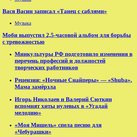
Вася Васин записал «Танец с саблями»
Музыка
Моби выпустил 2,5-часовой альбом для борьбы
с тревожностью
Минкультуры РФ подготовило изменения в
перечень профессий и должностей
творческих работников
Рецензия: «Ночные Снайперы» — «Shuba».
Мама замёрзла
Игорь Николаев и Валерий Сюткин
вспомнят хиты нулевых в «Угадай
мелодию»
«Моя Мишель» спела песню для
«Чебурашки»