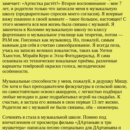
замечает: «Артистка растёт!» Второе воспоминание – мне 7
лет, и родители только что записали меня в музыкальную
школу (предварительно спросив моего согласия). Я впервые
вижу пианино в своей комнате – такое большое, настоящее! С
этого момента вся моя жизнь была связана с музыкой. Я
закончила в Коломне музыкальную школу по классу
фортепиано и музыкальное училище как теоретик, потом —
РАМ им. Гнесиных как музыковед. Но, пожалуй, самым
важным для себя я считаю самообразование. Я всегда пела,
учась на записях великих вокалисток, таких как Уитни
Хьюстон, Мэрайя Кери и Элла Фитцджеральд. Я сама
осваивала их технические вокальные приёмы, различные
варианты тембровой окраски голоса, мелодические
особенности.
Музыкальные способности у меня, пожалуй, в дедушку Мишу.
Он хотя и был преподавателем физкультуры в сельской школе,
но самостоятельно освоил аккордеон, с легкостью подбирал
любые мелодии и даже подрабатывал игрой на свадьбах. К
счастью, я застала его живым в свои первые 13 лет жизни.
Родители же с музыкой не были связаны, оба – инженеры.
Сочинять я стала в музыкальной школе. Помню под
впечатлением от просмотра фильма «ДАртаньян и три
мушкетера» написала песню специально для ДАртаньяна и