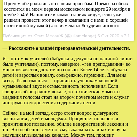
Причём обе родились по вашим просьбам! Премьера обеих
состоится на моем первом московском концерте 29 ноября в
клубе 2545! Напишите в комментариях «иду», если уже
решили провести этот вечер в компании с нами и хорошей
позитивной музыкой) #юлиямеланж #студияосинского
Публикация от Юлия МеланЖ (@juliamelange) 6 Окт 2020 в 7:14 PDT
— Расскажите о вашей преподавательской деятельности.
Я – потомок учителей (бабушка и дедушка по папиной линии
были учителями), поэтому, наверное, «ген преподавания» во
мне проявляется достаточно сильно. Более 14 лет я обучала
детей и взрослых вокалу, сольфеджио, гармонии. Для меня
всегда было главным — прививать ученикам хороший
музыкальный вкус и осмысленность исполнения. Если
говорить об эстрадном вокале, то технические моменты
владения голосом стоят на втором почетном месте и служат
инструментом донесения содержания песни.
Сейчас, на мой взгляд, остро стоит вопрос культурного
воспитания детей и молодёжи. Процветает пошлость и
примитивное поведение, обилие ненормативной лексики и
т.п. Это особенно заметно в музыкальных клипах и шоу на
ведущих музыкальных каналах. Между тем, процент