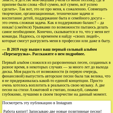
припеве были слова «Всё сумею, всё сумею, всё успею
сделать». Так вот, это не про меня, к сожалению. Совмещать
творческие, организационные, технические задачи и
воспитание детей, поддержание быта и семейного досуга –
это очень сложная задача. Как я поддерживаю баланс? – да
никак! (
смеётся
) Урывками по возможности пытаюсь делать
самое необходимое. Конечно, сказывается и то, что у меня нет
команды. Надеюсь, со временем я найду «своих людей»,
которые смогут разгрузить меня в профессии или даже в быту.
— В 2019 году вышел ваш первый сольный альбом
«Перезагрузка». Расскажите о нем подробнее.
Первый альбом сложился из разрозненных песен, созданных в
разное время, в некоторых случаях — за много лет до выхода
диска. Моя радость от возможности (в первую очередь,
финансовой) выпустить авторские песни была так велика, что
я не придерживалась какой-то единой концепции. Просто
очень хотелось воплотить в реальность свою музыку. А две
песни на стихи Ахматовой я считаю, пожалуй, самыми
глубокими, лучшими в своем творчестве на данный момент.
Посмотреть эту публикацию в Instagram
Работа кипит! Записываю две новые позитивные песни!