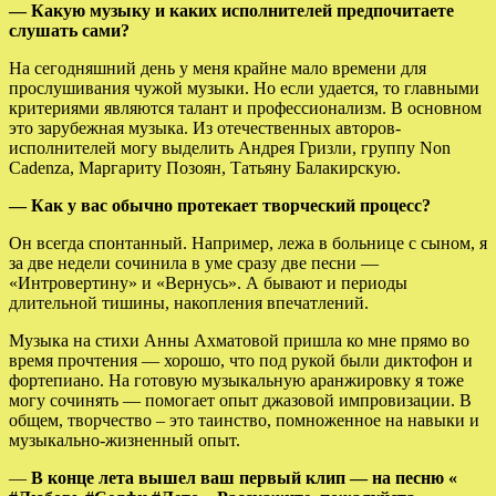
— Какую музыку и каких исполнителей предпочитаете
слушать сами?
На сегодняшний день у меня крайне мало времени для
прослушивания чужой музыки. Но если удается, то главными
критериями являются талант и профессионализм. В основном
это зарубежная музыка. Из отечественных авторов-
исполнителей могу выделить Андрея Гризли, группу Non
Cadenza, Маргариту Позоян, Татьяну Балакирскую.
— Как у вас обычно протекает творческий процесс?
Он всегда спонтанный. Например, лежа в больнице с сыном, я
за две недели сочинила в уме сразу две песни —
«Интровертину» и «Вернусь». А бывают и периоды
длительной тишины, накопления впечатлений.
Музыка на стихи Анны Ахматовой пришла ко мне прямо во
время прочтения — хорошо, что под рукой были диктофон и
фортепиано. На готовую музыкальную аранжировку я тоже
могу сочинять — помогает опыт джазовой импровизации. В
общем, творчество – это таинство, помноженное на навыки и
музыкально-жизненный опыт.
—
В конце лета вышел ваш первый клип — на песню «