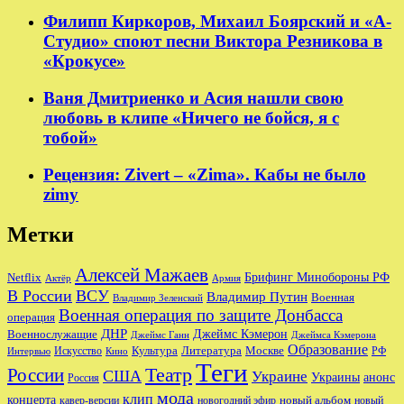
Филипп Киркоров, Михаил Боярский и «А-
Студио» споют песни Виктора Резникова в
«Крокусе»
Ваня Дмитриенко и Асия нашли свою
любовь в клипе «Ничего не бойся, я с
тобой»
Рецензия: Zivert – «Zima». Кабы не было
zimy
Метки
Алексей Мажаев
Брифинг Минобороны РФ
Netflix
Актёр
Армия
В России
ВСУ
Владимир Путин
Военная
Владимир Зеленский
Военная операция по защите Донбасса
операция
ДНР
Джеймс Кэмерон
Военнослужащие
Джеймс Ганн
Джеймса Кэмерона
Образование
Культура
Москве
Литература
РФ
Интервью
Искусство
Кино
Теги
Театр
России
США
Украине
Украины
анонс
Россия
мода
клип
концерта
новый альбом
новогодний эфир
кавер-версии
новый