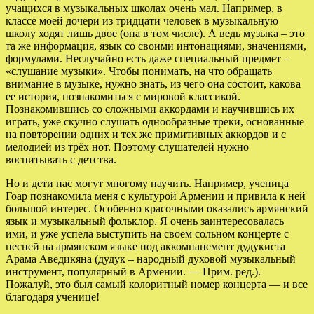
учащихся в музыкальных школах очень мал. Например, в
классе моей дочери из тридцати человек в музыкальную
школу ходят лишь двое (она в том числе). А ведь музыка – это
та же информация, язык со своими интонациями, значениями,
формулами. Неслучайно есть даже специальный предмет –
«слушание музыки». Чтобы понимать, на что обращать
внимание в музыке, нужно знать, из чего она состоит, какова
ее история, познакомиться с мировой классикой.
Познакомившись со сложными аккордами и научившись их
играть, уже скучно слушать однообразные треки, основанные
на повторении одних и тех же примитивных аккордов и с
мелодией из трёх нот. Поэтому слушателей нужно
воспитывать с детства.
Но и дети нас могут многому научить. Например, ученица
Гоар познакомила меня с культурой Армении и привила к ней
большой интерес. Особенно красочными оказались армянский
язык и музыкальный фольклор. Я очень заинтересовалась
ими, и уже успела выступить на своем сольном концерте с
песней на армянском языке под аккомпанемент дудукиста
Арама Аведикяна (дудук – народный духовой музыкальный
инструмент, популярный в Армении. — Прим. ред.).
Пожалуй, это был самый колоритный номер концерта — и все
благодаря ученице!