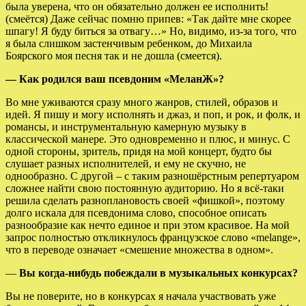
была уверена, что он обязательно должен ее исполнить!
(смеётся) Даже сейчас помню припев: «Так дайте мне скорее
шпагу! Я буду биться за отвагу…» Но, видимо, из-за того, что
я была слишком застенчивым ребенком, до Михаила
Боярского моя песня так и не дошла (смеется).
— Как родился ваш псевдоним «МеланЖ»?
Во мне уживаются сразу много жанров, стилей, образов и
идей. Я пишу и могу исполнять и джаз, и поп, и рок, и фолк, и
романсы, и инструментальную камерную музыку в
классической манере. Это одновременно и плюс, и минус. С
одной стороны, зритель, придя на мой концерт, будто бы
слушает разных исполнителей, и ему не скучно, не
однообразно. С другой – с таким разношёрстным репертуаром
сложнее найти свою постоянную аудиторию. Но я всё-таки
решила сделать разноплановость своей «фишкой», поэтому
долго искала для псевдонима слово, способное описать
разнообразие как нечто единое и при этом красивое. На мой
запрос полностью откликнулось французское слово «melange»,
что в переводе означает «смешение множества в одном».
—
Вы когда-нибудь побеждали в музыкальных конкурсах?
Вы не поверите, но в конкурсах я начала участвовать уже