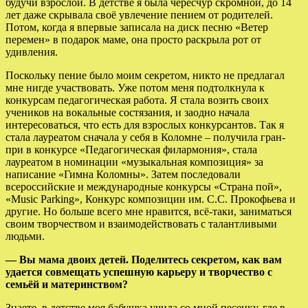
будучи взрослой. В детстве я была чересчур скромной, до 14
лет даже скрывала своё увлечение пением от родителей.
Потом, когда я впервые записала на диск песню «Ветер
перемен» в подарок маме, она просто раскрыла рот от
удивления.
Поскольку пение было моим секретом, никто не предлагал
мне нигде участвовать. Уже потом меня подтолкнула к
конкурсам педагогическая работа. Я стала возить своих
учеников на вокальные состязания, и заодно начала
интересоваться, что есть для взрослых конкурсантов. Так я
стала лауреатом сначала у себя в Коломне – получила гран-
при в конкурсе «Педагогическая филармония», стала
лауреатом в номинации «музыкальная композиция» за
написание «Гимна Коломны». Затем последовали
всероссийские и международные конкурсы «Страна пой»,
«Music Parking», Конкурс композиции им. С.С. Прокофьева и
другие. Но больше всего мне нравится, всё-таки, заниматься
своим творчеством и взаимодействовать с талантливыми
людьми.
— Вы мама двоих детей. Поделитесь секретом, как вам
удается совмещать успешную карьеру и творчество с
семьёй и материнством?
Знаете, в детстве моя бабушка учила со мной песенку, где в