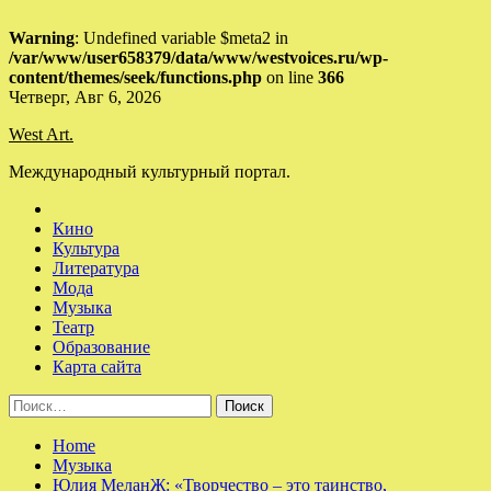
Warning
: Undefined variable $meta2 in
/var/www/user658379/data/www/westvoices.ru/wp-
content/themes/seek/functions.php
on line
366
Skip
Четверг, Авг 6, 2026
to
West Art.
content
Международный культурный портал.
Кино
Культура
Литература
Мода
Музыка
Театр
Образование
Карта сайта
Найти:
Home
Музыка
Юлия МеланЖ: «Творчество – это таинство,