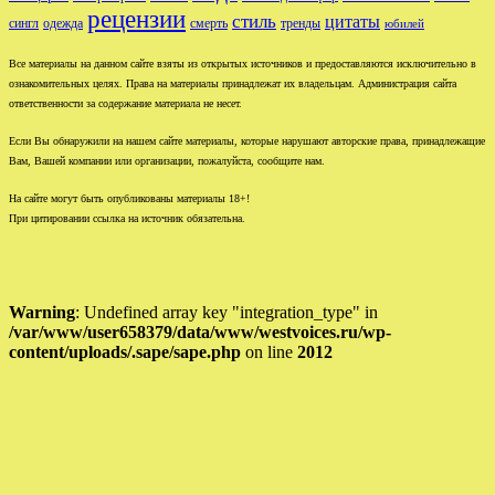
рецензии
стиль
цитаты
сингл
одежда
смерть
тренды
юбилей
Все материалы на данном сайте взяты из открытых источников и предоставляются исключительно в
ознакомительных целях. Права на материалы принадлежат их владельцам. Администрация сайта
ответственности за содержание материала не несет.
Если Вы обнаружили на нашем сайте материалы, которые нарушают авторские права, принадлежащие
Вам, Вашей компании или организации, пожалуйста, сообщите нам.
На сайте могут быть опубликованы материалы 18+!
При цитировании ссылка на источник обязательна.
Warning
: Undefined array key "integration_type" in
/var/www/user658379/data/www/westvoices.ru/wp-
content/uploads/.sape/sape.php
on line
2012