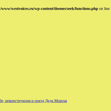
/www/westvoices.ru/wp-content/themes/seek/functions.php
on line
е, реконструкция и поезд Деда Мороза