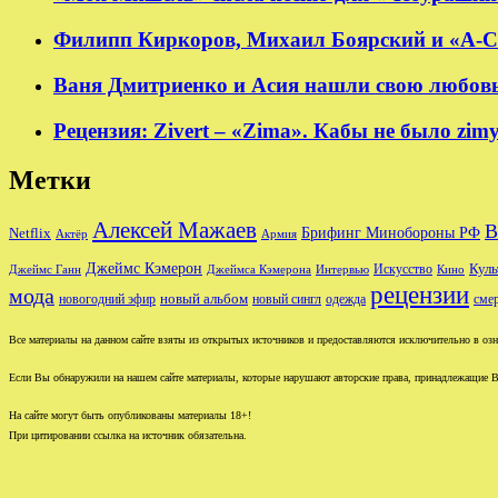
Филипп Киркоров, Михаил Боярский и «А-Ст
Ваня Дмитриенко и Асия нашли свою любовь в
Рецензия: Zivert – «Zima». Кабы не было zim
Метки
Алексей Мажаев
В
Брифинг Минобороны РФ
Netflix
Актёр
Армия
Джеймс Кэмерон
Куль
Джеймс Ганн
Джеймса Кэмерона
Интервью
Искусство
Кино
рецензии
мода
новый альбом
новогодний эфир
новый сингл
одежда
сме
Все материалы на данном сайте взяты из открытых источников и предоставляются исключительно в озна
Если Вы обнаружили на нашем сайте материалы, которые нарушают авторские права, принадлежащие В
На сайте могут быть опубликованы материалы 18+!
При цитировании ссылка на источник обязательна.