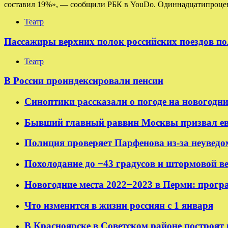
составил 19%», — сообщили РБК в YouDo. Одиннадцатипроцен
Театр
Пассажиры верхних полок российских поездов по
Театр
В России проиндексировали пенсии
Синоптики рассказали о погоде на новогодн
Бывший главный раввин Москвы призвал ев
Полиция проверяет Парфенова из-за неуведо
Похолодание до −43 градусов и штормовой в
Новогодние места 2022−2023 в Перми: прогр
Что изменится в жизни россиян с 1 января
В Красноярске в Советском районе построят