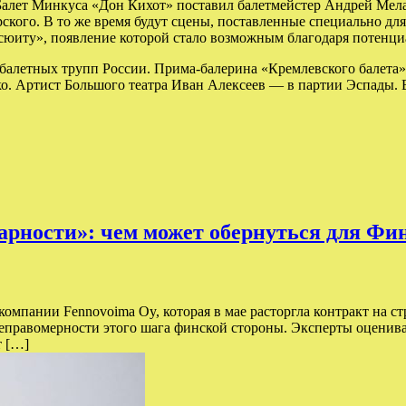
ру. Балет Минкуса «Дон Кихот» поставил балетмейстер Андрей М
ского. В то же время будут сцены, поставленные специально дл
сюиту», появление которой стало возможным благодаря потенциа
 балетных трупп России. Прима-балерина «Кремлевского балета
о. Артист Большого театра Иван Алексеев — в партии Эспады. 
арности»: чем может обернуться для Фин
компании Fennovoima Oy, которая в мае расторгла контракт на 
еправомерности этого шага финской стороны. Эксперты оценива
т […]