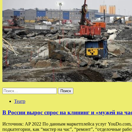
Найти:
Театр
В России вырос спрос на клининг и «мужей на ча
Источник: AP 2022 По данным маркетплейса услуг YouDo.com, в
подкатегории, как “мастер на час”, “ремонт”, “отделочные раб