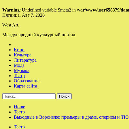
Warning
: Undefined variable $meta2 in
/var/www/user658379/data
Skip
Пятница, Авг 7, 2026
to
West Art.
content
Международный культурный портал.
Кино
Культура
Литература
Мода
Музыка
Театр
Образование
Карта сайта
Найти:
Home
Театр
Выходные в Воронеже: премьеры в драме, оперном и ТЮЗ
Театр