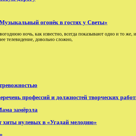
: Музыкальный огонёк в гостях у Светы»
овогоднюю ночь, как известно, всегда показывают одно и то же, и
ее телевидение, довольно сложно,
 тревожностью
еречень профессий и должностей творческих рабо
Мама замёрзла
 хиты нулевых в «Угадай мелодию»
»