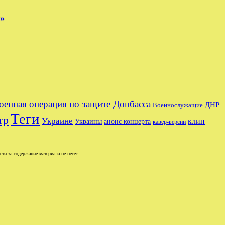
е»
оенная операция по защите Донбасса
ДНР
Военнослужащие
Теги
тр
Украине
клип
Украины
анонс концерта
кавер-версии
и за содержание материала не несет.