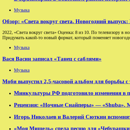
Музыка
Обзор: «Света вокруг света. Новогодний выпуск
2022, «Света вокруг света» Оценка: 8 из 10. По телевизору в н
Придумать какой-то новый формат, который поменяет новогодн
Музыка
Вася Васин записал «Танец с саблями»
Музыка
Моби выпустил 2,5-часовой альбом для борьбы с
Минкультуры РФ подготовило изменения в п
Рецензия: «Ночные Снайперы» — «Shuba». 
Игорь Николаев и Валерий Сюткин вспомнят
«Моя Мишель» спела песню для «Чебурашки