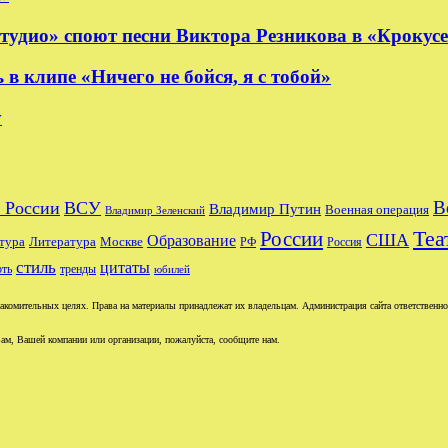
удио» споют песни Виктора Резникова в «Крокус
 клипе «Ничего не бойся, я с тобой»
y
В
 России
ВСУ
Владимир Путин
Военная операция
Владимир Зеленский
Теа
России
США
Образование
тура
Москве
Литература
РФ
Россия
стиль
цитаты
рть
тренды
юбилей
комительных целях. Права на материалы принадлежат их владельцам. Администрация сайта ответственност
ам, Вашей компании или организации, пожалуйста, сообщите нам.