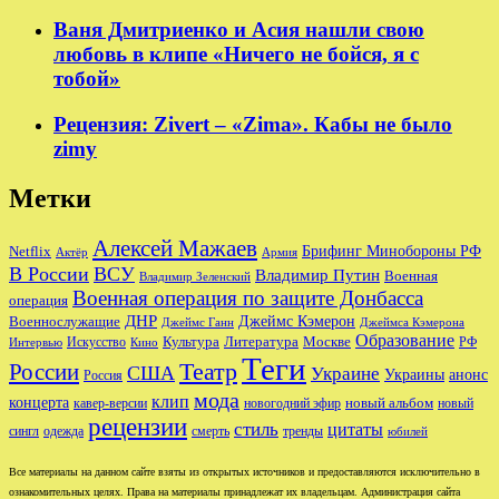
Ваня Дмитриенко и Асия нашли свою
любовь в клипе «Ничего не бойся, я с
тобой»
Рецензия: Zivert – «Zima». Кабы не было
zimy
Метки
Алексей Мажаев
Брифинг Минобороны РФ
Netflix
Актёр
Армия
В России
ВСУ
Владимир Путин
Военная
Владимир Зеленский
Военная операция по защите Донбасса
операция
ДНР
Джеймс Кэмерон
Военнослужащие
Джеймс Ганн
Джеймса Кэмерона
Образование
Культура
Москве
Литература
РФ
Интервью
Искусство
Кино
Теги
Театр
России
США
Украине
Украины
анонс
Россия
мода
клип
концерта
новый альбом
новогодний эфир
кавер-версии
новый
рецензии
стиль
цитаты
сингл
одежда
смерть
тренды
юбилей
Все материалы на данном сайте взяты из открытых источников и предоставляются исключительно в
ознакомительных целях. Права на материалы принадлежат их владельцам. Администрация сайта