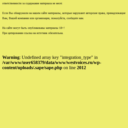
ответственности за содержание материала не несет.
Если Вы обнаружили на нашем сайте материалы, которые нарушают авторские права, принадлежащие
Вам, Вашей компании или организации, пожалуйста, сообщите нам.
На сайте могут быть опубликованы материалы 18+!
При цитировании ссылка на источник обязательна.
Warning
: Undefined array key "integration_type" in
/var/www/user658379/data/www/westvoices.ru/wp-
content/uploads/.sape/sape.php
on line
2012