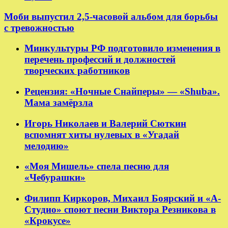
Моби выпустил 2,5-часовой альбом для борьбы
с тревожностью
Минкультуры РФ подготовило изменения в
перечень профессий и должностей
творческих работников
Рецензия: «Ночные Снайперы» — «Shuba».
Мама замёрзла
Игорь Николаев и Валерий Сюткин
вспомнят хиты нулевых в «Угадай
мелодию»
«Моя Мишель» спела песню для
«Чебурашки»
Филипп Киркоров, Михаил Боярский и «А-
Студио» споют песни Виктора Резникова в
«Крокусе»