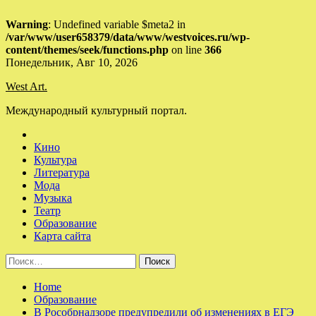
Warning
: Undefined variable $meta2 in
/var/www/user658379/data/www/westvoices.ru/wp-
content/themes/seek/functions.php
on line
366
Skip
Понедельник, Авг 10, 2026
to
West Art.
content
Международный культурный портал.
Кино
Культура
Литература
Мода
Музыка
Театр
Образование
Карта сайта
Найти:
Home
Образование
В Рособрнадзоре предупредили об изменениях в ЕГЭ