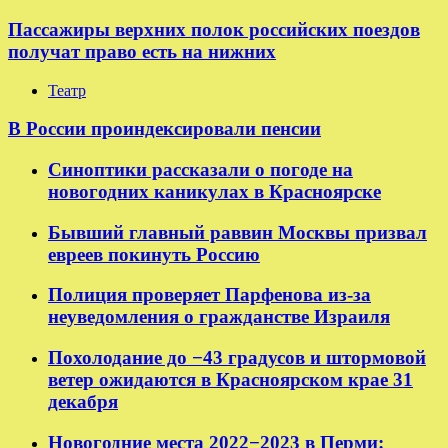
Пассажиры верхних полок российских поездов
получат право есть на нижних
Театр
В России проиндексировали пенсии
Синоптики рассказали о погоде на
новогодних каникулах в Красноярске
Бывший главный раввин Москвы призвал
евреев покинуть Россию
Полиция проверяет Парфенова из-за
неуведомления о гражданстве Израиля
Похолодание до −43 градусов и штормовой
ветер ожидаются в Красноярском крае 31
декабря
Новогодние места 2022−2023 в Перми: