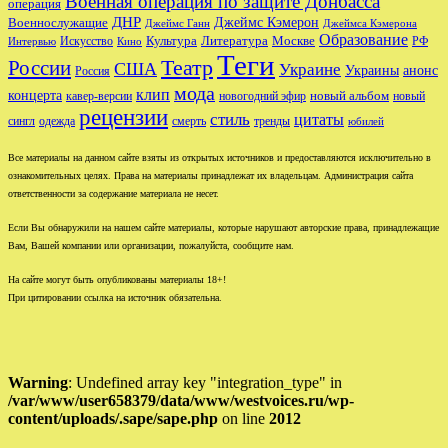
Военная операция по защите Донбасса
операция
ДНР
Джеймс Кэмерон
Военнослужащие
Джеймс Ганн
Джеймса Кэмерона
Образование
Культура
Москве
Литература
РФ
Интервью
Искусство
Кино
Теги
Театр
России
США
Украине
Украины
анонс
Россия
мода
клип
концерта
новый альбом
новогодний эфир
кавер-версии
новый
рецензии
стиль
цитаты
сингл
одежда
смерть
тренды
юбилей
Все материалы на данном сайте взяты из открытых источников и предоставляются исключительно в
ознакомительных целях. Права на материалы принадлежат их владельцам. Администрация сайта
ответственности за содержание материала не несет.
Если Вы обнаружили на нашем сайте материалы, которые нарушают авторские права, принадлежащие
Вам, Вашей компании или организации, пожалуйста, сообщите нам.
На сайте могут быть опубликованы материалы 18+!
При цитировании ссылка на источник обязательна.
Warning
: Undefined array key "integration_type" in
/var/www/user658379/data/www/westvoices.ru/wp-
content/uploads/.sape/sape.php
on line
2012