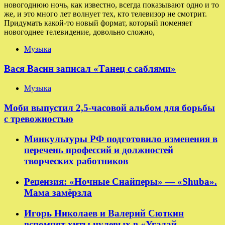
новогоднюю ночь, как известно, всегда показывают одно и то
же, и это много лет волнует тех, кто телевизор не смотрит.
Придумать какой-то новый формат, который поменяет
новогоднее телевидение, довольно сложно,
Музыка
Вася Васин записал «Танец с саблями»
Музыка
Моби выпустил 2,5-часовой альбом для борьбы
с тревожностью
Минкультуры РФ подготовило изменения в
перечень профессий и должностей
творческих работников
Рецензия: «Ночные Снайперы» — «Shuba».
Мама замёрзла
Игорь Николаев и Валерий Сюткин
вспомнят хиты нулевых в «Угадай