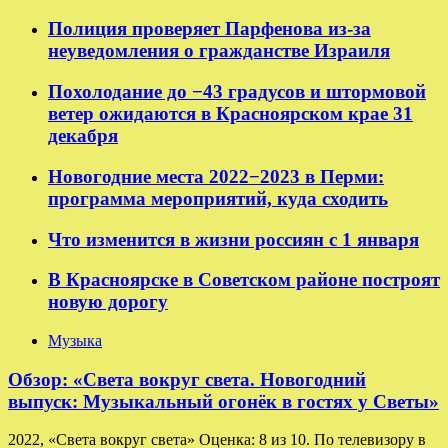
Полиция проверяет Парфенова из-за
неуведомления о гражданстве Израиля
Похолодание до −43 градусов и штормовой
ветер ожидаются в Красноярском крае 31
декабря
Новогодние места 2022−2023 в Перми:
программа мероприятий, куда сходить
Что изменится в жизни россиян с 1 января
В Красноярске в Советском районе построят
новую дорогу
Музыка
Обзор: «Света вокруг света. Новогодний
выпуск: Музыкальный огонёк в гостях у Светы»
2022, «Света вокруг света» Оценка: 8 из 10. По телевизору в