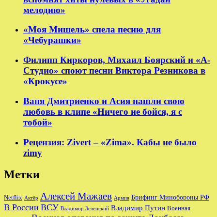
мелодию»
«Моя Мишель» спела песню для
«Чебурашки»
Филипп Киркоров, Михаил Боярский и «А-
Студио» споют песни Виктора Резникова в
«Крокусе»
Ваня Дмитриенко и Асия нашли свою
любовь в клипе «Ничего не бойся, я с
тобой»
Рецензия: Zivert – «Zima». Кабы не было
zimy
Метки
Алексей Мажаев
Брифинг Минобороны РФ
Netflix
Актёр
Армия
В России
ВСУ
Владимир Путин
Военная
Владимир Зеленский