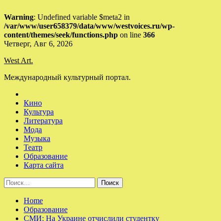
Warning
: Undefined variable $meta2 in
/var/www/user658379/data/www/westvoices.ru/wp-
content/themes/seek/functions.php
on line
366
Skip
Четверг, Авг 6, 2026
to
West Art.
content
Международный культурный портал.
Кино
Культура
Литература
Мода
Музыка
Театр
Образование
Карта сайта
Найти:
Home
Образование
СМИ: На Украине отчислили студентку