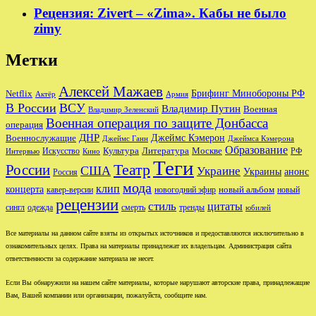
Рецензия: Zivert – «Zima». Кабы не было
zimy
Метки
Алексей Мажаев
Брифинг Минобороны РФ
Netflix
Актёр
Армия
В России
ВСУ
Владимир Путин
Военная
Владимир Зеленский
Военная операция по защите Донбасса
операция
ДНР
Джеймс Кэмерон
Военнослужащие
Джеймс Ганн
Джеймса Кэмерона
Образование
Культура
Москве
Литература
РФ
Интервью
Искусство
Кино
Теги
Театр
России
США
Украине
Украины
анонс
Россия
мода
клип
концерта
новый альбом
новогодний эфир
кавер-версии
новый
рецензии
стиль
цитаты
сингл
одежда
смерть
тренды
юбилей
Все материалы на данном сайте взяты из открытых источников и предоставляются исключительно в
ознакомительных целях. Права на материалы принадлежат их владельцам. Администрация сайта
ответственности за содержание материала не несет.
Если Вы обнаружили на нашем сайте материалы, которые нарушают авторские права, принадлежащие
Вам, Вашей компании или организации, пожалуйста, сообщите нам.