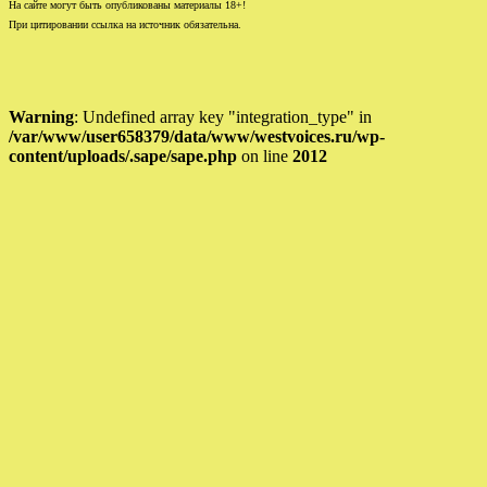
На сайте могут быть опубликованы материалы 18+!
При цитировании ссылка на источник обязательна.
Warning
: Undefined array key "integration_type" in
/var/www/user658379/data/www/westvoices.ru/wp-
content/uploads/.sape/sape.php
on line
2012