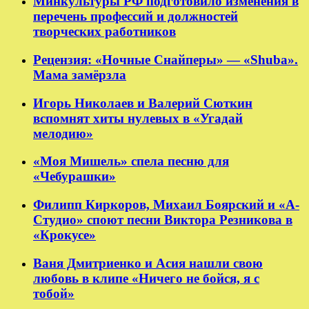
Минкультуры РФ подготовило изменения в
перечень профессий и должностей
творческих работников
Рецензия: «Ночные Снайперы» — «Shuba».
Мама замёрзла
Игорь Николаев и Валерий Сюткин
вспомнят хиты нулевых в «Угадай
мелодию»
«Моя Мишель» спела песню для
«Чебурашки»
Филипп Киркоров, Михаил Боярский и «А-
Студио» споют песни Виктора Резникова в
«Крокусе»
Ваня Дмитриенко и Асия нашли свою
любовь в клипе «Ничего не бойся, я с
тобой»