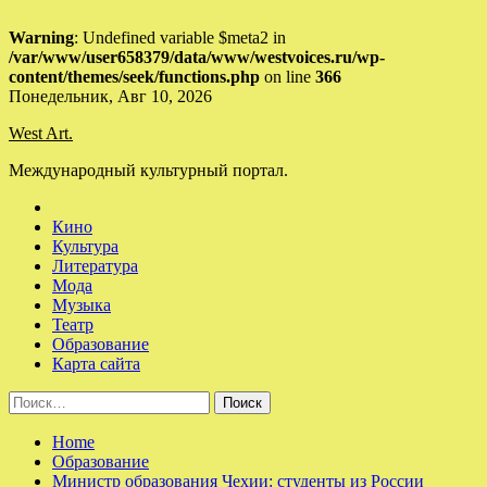
Warning
: Undefined variable $meta2 in
/var/www/user658379/data/www/westvoices.ru/wp-
content/themes/seek/functions.php
on line
366
Skip
Понедельник, Авг 10, 2026
to
West Art.
content
Международный культурный портал.
Кино
Культура
Литература
Мода
Музыка
Театр
Образование
Карта сайта
Найти:
Home
Образование
Министр образования Чехии: студенты из России