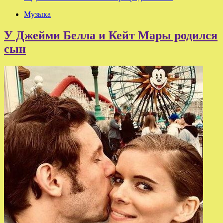
Музыка
У Джейми Белла и Кейт Мары родился
сын