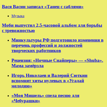
Вася Васин записал «Танец с саблями»
Музыка
Моби выпустил 2,5-часовой альбом для борьбы
с тревожностью
Минкультуры РФ подготовило изменения в
перечень профессий и должностей
творческих работников
Рецензия: «Ночные Снайперы» — «Shuba».
Мама замёрзла
Игорь Николаев и Валерий Сюткин
вспомнят хиты нулевых в «Угадай
мелодию»
«Моя Мишель» спела песню для
«Чебурашки»