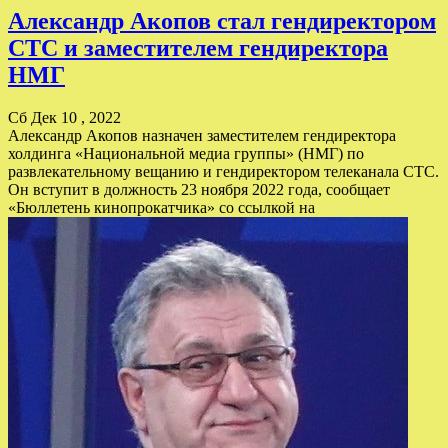
Александр Акопов стал гендиректором
СТС и заместителем гендиректора
НМГ
Сб Дек 10 , 2022
Александр Акопов назначен заместителем гендиректора
холдинга «Национальной медиа группы» (НМГ) по
развлекательному вещанию и гендиректором телеканала СТС.
Он вступит в должность 23 ноября 2022 года, сообщает
«Бюллетень кинопрокатчика» со ссылкой на