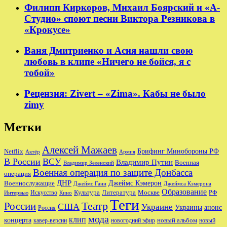
Филипп Киркоров, Михаил Боярский и «А-
Студио» споют песни Виктора Резникова в
«Крокусе»
Ваня Дмитриенко и Асия нашли свою
любовь в клипе «Ничего не бойся, я с
тобой»
Рецензия: Zivert – «Zima». Кабы не было
zimy
Метки
Алексей Мажаев
Брифинг Минобороны РФ
Netflix
Актёр
Армия
В России
ВСУ
Владимир Путин
Военная
Владимир Зеленский
Военная операция по защите Донбасса
операция
ДНР
Джеймс Кэмерон
Военнослужащие
Джеймс Ганн
Джеймса Кэмерона
Образование
Культура
Москве
Литература
РФ
Интервью
Искусство
Кино
Теги
Театр
России
США
Украине
Украины
анонс
Россия
мода
клип
концерта
новый альбом
новогодний эфир
кавер-версии
новый