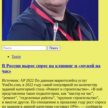
Найти:
Театр
В России вырос спрос на клининг и «мужей на
час»
Источник: AP 2022 По данным маркетплейса услуг
YouDo.com, в 2022 году самой популярной по количеству
заданий категорией стала «Ремонт и строительство». «В ней
представлены такие подкатегории, как “мастер на час”,
“ремонт”, “отделочные работы”, “крупное строительство”,
и многое другое. По отношению к прошлому году рост спроса
на задания в данной категории составил 19%», — сообщили