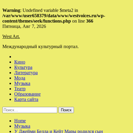
Warning
: Undefined variable $meta2 in
/var/www/user658379/data/www/westvoices.ru/wp-
content/themes/seek/functions.php
on line
366
Skip
Пятница, Авг 7, 2026
to
West Art.
content
Международный культурный портал.
Кино
Культура
Литература
Мода
Музыка
Театр
Образование
Карта сайта
Найти:
Home
Музыка
У Джейми Белла и Кейт Мары родился сын