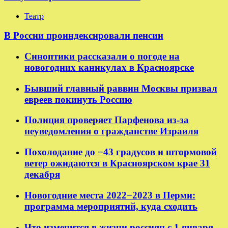
Театр
В России проиндексировали пенсии
Синоптики рассказали о погоде на
новогодних каникулах в Красноярске
Бывший главный раввин Москвы призвал
евреев покинуть Россию
Полиция проверяет Парфенова из-за
неуведомления о гражданстве Израиля
Похолодание до −43 градусов и штормовой
ветер ожидаются в Красноярском крае 31
декабря
Новогодние места 2022−2023 в Перми:
программа мероприятий, куда сходить
Что изменится в жизни россиян с 1 января