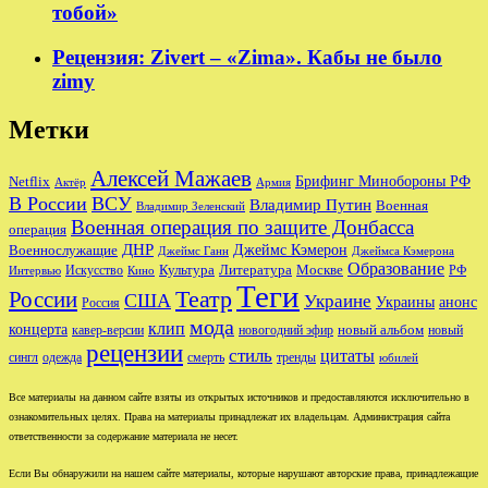
тобой»
Рецензия: Zivert – «Zima». Кабы не было
zimy
Метки
Алексей Мажаев
Брифинг Минобороны РФ
Netflix
Актёр
Армия
В России
ВСУ
Владимир Путин
Военная
Владимир Зеленский
Военная операция по защите Донбасса
операция
ДНР
Джеймс Кэмерон
Военнослужащие
Джеймс Ганн
Джеймса Кэмерона
Образование
Культура
Москве
Литература
РФ
Интервью
Искусство
Кино
Теги
Театр
России
США
Украине
Украины
анонс
Россия
мода
клип
концерта
новый альбом
новогодний эфир
кавер-версии
новый
рецензии
стиль
цитаты
сингл
одежда
смерть
тренды
юбилей
Все материалы на данном сайте взяты из открытых источников и предоставляются исключительно в
ознакомительных целях. Права на материалы принадлежат их владельцам. Администрация сайта
ответственности за содержание материала не несет.
Если Вы обнаружили на нашем сайте материалы, которые нарушают авторские права, принадлежащие