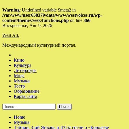
Warning
: Undefined variable $meta2 in
/var/www/user658379/data/www/westvoices.ru/wp-
content/themes/seek/functions.php
on line
366
Skip
Воскресенье, Авг 9, 2026
to
West Art.
content
Международный культурный портал.
Кино
Культура
Литература
Мода
Музыка
Театр
Образование
Карта сайта
Найти:
Home
Музыка
Тайпан, 3-ий Январь и Il’Giz спели о «Королеве