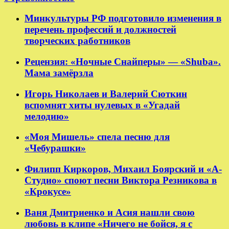
Минкультуры РФ подготовило изменения в
перечень профессий и должностей
творческих работников
Рецензия: «Ночные Снайперы» — «Shuba».
Мама замёрзла
Игорь Николаев и Валерий Сюткин
вспомнят хиты нулевых в «Угадай
мелодию»
«Моя Мишель» спела песню для
«Чебурашки»
Филипп Киркоров, Михаил Боярский и «А-
Студио» споют песни Виктора Резникова в
«Крокусе»
Ваня Дмитриенко и Асия нашли свою
любовь в клипе «Ничего не бойся, я с