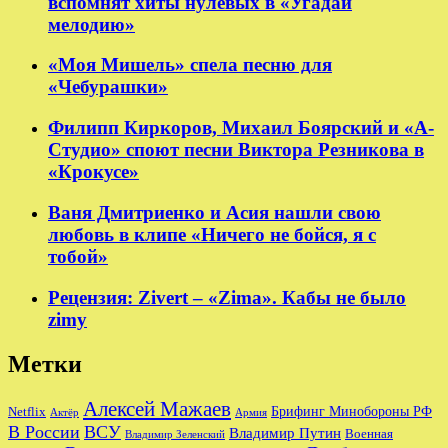
вспомнят хиты нулевых в «Угадай
мелодию»
«Моя Мишель» спела песню для
«Чебурашки»
Филипп Киркоров, Михаил Боярский и «А-
Студио» споют песни Виктора Резникова в
«Крокусе»
Ваня Дмитриенко и Асия нашли свою
любовь в клипе «Ничего не бойся, я с
тобой»
Рецензия: Zivert – «Zima». Кабы не было
zimy
Метки
Алексей Мажаев
Брифинг Минобороны РФ
Netflix
Актёр
Армия
В России
ВСУ
Владимир Путин
Военная
Владимир Зеленский