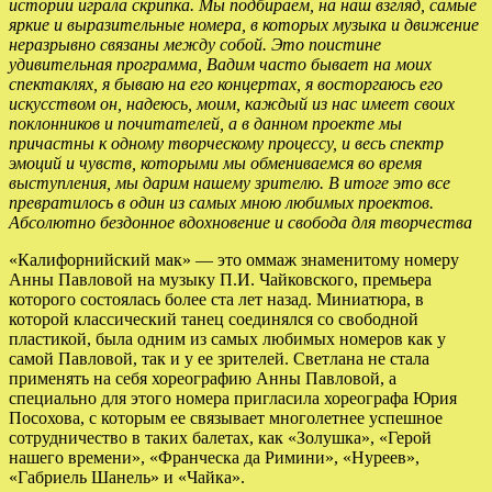
истории играла скрипка. Мы подбираем, на наш взгляд, самые
яркие и выразительные номера, в которых музыка и движение
неразрывно связаны между собой. Это поистине
удивительная программа, Вадим часто бывает на моих
спектаклях, я бываю на его концертах, я восторгаюсь его
искусством он, надеюсь, моим, каждый из нас имеет своих
поклонников и почитателей, а в данном проекте мы
причастны к одному творческому процессу, и весь спектр
эмоций и чувств, которыми мы обмениваемся во время
выступления, мы дарим нашему зрителю. В итоге это все
превратилось в один из самых мною любимых проектов.
Абсолютно бездонное вдохновение и свобода для творчества
«Калифорнийский мак» — это оммаж знаменитому номеру
Анны Павловой на музыку П.И. Чайковского, премьера
которого состоялась более ста лет назад. Миниатюра, в
которой классический танец соединялся со свободной
пластикой, была одним из самых любимых номеров как у
самой Павловой, так и у ее зрителей. Светлана не стала
применять на себя хореографию Анны Павловой, а
специально для этого номера пригласила хореографа Юрия
Посохова, с которым ее связывает многолетнее успешное
сотрудничество в таких балетах, как «Золушка», «Герой
нашего времени», «Франческа да Римини», «Нуреев»,
«Габриель Шанель» и «Чайка».