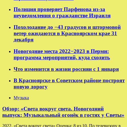
Полиция проверяет Парфенова из-за
неуведомления о гражданстве Израиля
Похолодание до −43 градусов и штормовой
ветер ожидаются в Красноярском крае 31
декабря
Новогодние места 2022−2023 в Перми:
программа мероприятий, куда сходить
Что изменится в жизни россиян с 1 января
В Красноярске в Советском районе построят
новую дорогу
Музыка
Обзор: «Света вокруг света. Новогодний
выпуск: Музыкальный огонёк в гостях у Светы»
2022, «Света вокруг света» Оценка: 8 из 10. По телевизору в