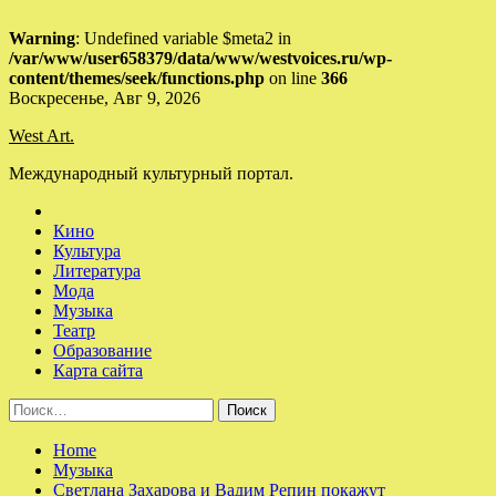
Warning
: Undefined variable $meta2 in
/var/www/user658379/data/www/westvoices.ru/wp-
content/themes/seek/functions.php
on line
366
Skip
Воскресенье, Авг 9, 2026
to
West Art.
content
Международный культурный портал.
Кино
Культура
Литература
Мода
Музыка
Театр
Образование
Карта сайта
Найти:
Home
Музыка
Светлана Захарова и Вадим Репин покажут