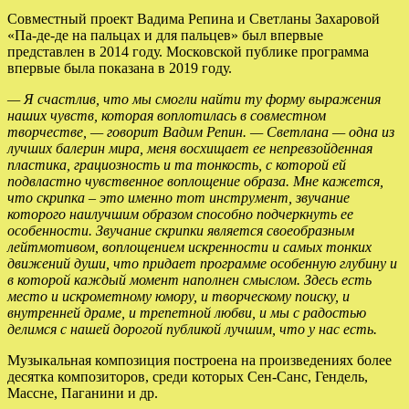
Совместный проект Вадима Репина и Светланы Захаровой
«Па-де-де на пальцах и для пальцев» был впервые
представлен в 2014 году. Московской публике программа
впервые была показана в 2019 году.
— Я счастлив, что мы смогли найти ту форму выражения
наших чувств, которая воплотилась в совместном
творчестве, — говорит Вадим Репин. — Светлана — одна из
лучших балерин мира, меня восхищает ее непревзойденная
пластика, грациозность и та тонкость, с которой ей
подвластно чувственное воплощение образа. Мне кажется,
что скрипка – это именно тот инструмент, звучание
которого наилучшим образом способно подчеркнуть ее
особенности. Звучание скрипки является своеобразным
лейтмотивом, воплощением искренности и самых тонких
движений души, что придает программе особенную глубину и
в которой каждый момент наполнен смыслом. Здесь есть
место и искрометному юмору, и творческому поиску, и
внутренней драме, и трепетной любви, и мы с радостью
делимся с нашей дорогой публикой лучшим, что у нас есть.
Музыкальная композиция построена на произведениях более
десятка композиторов, среди которых Сен-Санс, Гендель,
Массне, Паганини и др.