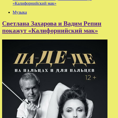
«Калифорнийский мак»
Музыка
Светлана Захарова и Вадим Репин
покажут «Калифорнийский мак»