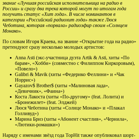
звание «Лучшая российская исполнительница на радио в
России» и сразу два трека которой могут по итогам года
получить статус «Хит года». В числе номинантов в
категории «Российский радиохит года» также Люся
Чеботина, которая «порвала» радиоэфир своим «Солнцем
Монако».
По словам Игоря Краева, на звание «Открытие года на радио»
претендуют сразу несколько молодых артистов:
Anna Asti (экс-участница дуэта Artik & Asti, хиты «По
барам», «Хобби» (совместно с Филиппом Киркоровым),
«Повело»)
Galibri & Mavik (хиты «Федерико Феллини» и «Чак
Норрис»)
Gayazov$ Brother$ (хиты «Малиновая лада»,
«Девичник», «Фаина»)
Коста Лакоста (хиты «По-другому» (feat. Лолита) и
«Бронежилет» (feat. Элджей)
Люся Чеботина (хиты «Солнце Монако» и «Плакал
Голливуд»)
Марина Бриз (хиты «Абонент счастлив», «Чернила»,
«Лютики-ромашки»)
Наряду с именами звёзд года TopHit также опубликовал шорт-