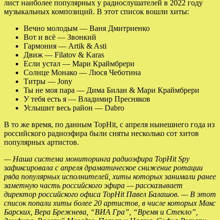
лист наиболее популярных у радиослушателей в 2022 году
музыкальных композиций. В этот список вошли хиты:
Вечно молодым — Ваня Дмитриенко
Вот и всё — Звонкий
Гармония — Artik & Asti
Движ — Filatov & Karas
Если устал — Мари Краймбрери
Солнце Монако — Люся Чеботина
Титры — Jony
Ты не моя пара — Дима Билан & Мари Краймбрери
У тебя есть я — Владимир Пресняков
Услышит весь район — Dabro
В то же время, по данным TopHit, с апреля нынешнего года из
российского радиоэфира были сняты несколько сот хитов
популярных артистов.
— Наша система мониторинга радиоэфира TopHit Spy
зафиксировала с апреля драматическое снижение ротации
ряда популярных исполнителей, хиты которых занимали ранее
заметную часть российского эфира — рассказывает
директор российского офиса TopHit Павел Балашов. — В этот
список попали хиты более 20 артистов, в числе которых Макс
Барских, Вера Брежнева, “ВИА Гра”, “Время и Стекло”,