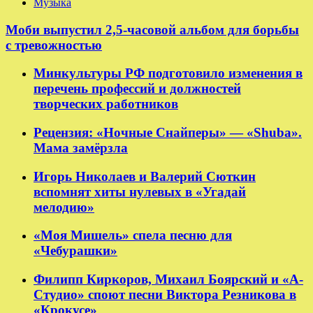
Музыка
Моби выпустил 2,5-часовой альбом для борьбы
с тревожностью
Минкультуры РФ подготовило изменения в
перечень профессий и должностей
творческих работников
Рецензия: «Ночные Снайперы» — «Shuba».
Мама замёрзла
Игорь Николаев и Валерий Сюткин
вспомнят хиты нулевых в «Угадай
мелодию»
«Моя Мишель» спела песню для
«Чебурашки»
Филипп Киркоров, Михаил Боярский и «А-
Студио» споют песни Виктора Резникова в
«Крокусе»