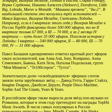
Земфира, Валерий Меладзе, Потап и Настя, София Ротару,
Верка Сердючка, Никита Алексеев (Alekseev), Dorofeeva, Little
Big, Loboda, Maruv и Monatik. “Машина времени”, “Би-2”. В
наибольшей степени это коснулось трёх исполнителей —
Макса Барских, Валерия Меладзе, Светланы Лободы.
Например, если в I квартале этого года у Валерия Меладзе в
России TopHit фиксировал более 500 000 эфиров, то во II
квартале только 67 000, в III — 70 000, а за 2 месяца IV
квартала — чуть более 35 000 эфиров. Похожая история у
Лободы: I квартал — 540 000 эфиров, II — 80 000, III — 70
000, IV — 31 000 эфиров.
Павел Балашов одновременно отметил кратный рост эфиров
таких исполнителей, как Anna Asti, Jony, Rompasso, Анна
Семенович, Бьянка, Катя Лель, Наталья Подольская, групп
“Моя Мишель”, “Те100стерон”, “Тутси”.
Значительную долю «освободившихся» эфирных слотов
заняли хиты зарубежных звёзд — Давид Гетта, Гарри Стайлз,
Imagine Dragons, Джейсон Деруло, Purple Disco Machine,
Sophie And The Giants, Years & Years.
В российском эфире также выросла доля звёзд поп-музыки из
Румынии, которые в этом году претендуют на награды TopHit
Music Awards. В числе самых популярных в России
румынских артистов — Inna, Minelli, Cassette, Alis Shuka.