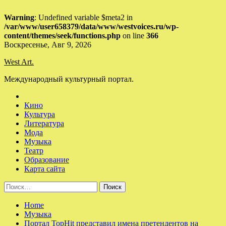
Warning
: Undefined variable $meta2 in
/var/www/user658379/data/www/westvoices.ru/wp-
content/themes/seek/functions.php
on line
366
Skip
Воскресенье, Авг 9, 2026
to
West Art.
content
Международный культурный портал.
Кино
Культура
Литература
Мода
Музыка
Театр
Образование
Карта сайта
Найти:
Home
Музыка
Портал TopHit представил имена претендентов на