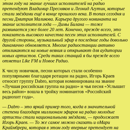
этом году на звание лучших исполнителей на радио
претендуют Владимир Пресняков и Леонид Агутин, которые
стали звёздами ещё в конце прошлого века. В топах сегодня и
песни Дмитрия Маликова. Карьера другого номинанта на
звание исполнителя года — Димы Билана — тоже
развивается уже более 20 лет. Конечно, прежде всего, это
показатель высокого качества песен этих исполнителей. С
другой стороны, музыкальный эфир в последние годы довольно
динамично обновляется. Многие радиостанции активно
откликаются на новые веяния и открывают для аудитории
новых артистов. Среди таких станций я бы прежде всего
отметил Like FM и Новое Радио.
К числу новичков, песни которых стали особенно
популярными благодаря ротации на радио, Игорь Краев
относит группу Dabro, которая номинирована на звание
«Лучшая российская группа на радио» и чья песня «Услышит
весь район» вошла в тройку номинантов «Российский
радиохит года».
— Dabro – это яркий пример того, когда в значительной
степени благодаря миллионам эфиров на радио молодые
артисты стали национальными звёздами, — продолжает
Игорь Краев. — То же самое можно сказать и о
Мари
Краймбрери, которая в этом году впервые претендует на