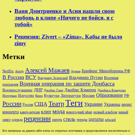
Ваня Дмитриенко и Асия нашли свою
любовь в клипе «Ничего не бойся, я с
тобой»
Рецензия: Zivert – «Zima». Кабы не было
zimy
Метки
Алексей Мажаев
Брифинг Минобороны РФ
Netflix
Актёр
Армия
В России
ВСУ
Владимир Путин
Военная
Владимир Зеленский
Военная операция по защите Донбасса
операция
ДНР
Джеймс Кэмерон
Военнослужащие
Джеймс Ганн
Джеймса Кэмерона
Образование
Культура
Москве
Литература
РФ
Интервью
Искусство
Кино
Теги
Театр
России
США
Украине
Украины
анонс
Россия
мода
клип
концерта
новый альбом
новогодний эфир
кавер-версии
новый
рецензии
стиль
цитаты
сингл
одежда
смерть
тренды
юбилей
Все материалы на данном сайте взяты из открытых источников и предоставляются исключительно в