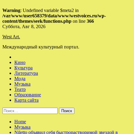
Warning
: Undefined variable $meta2 in
/var/www/user658379/data/www/westvoices.ru/wp-
content/themes/seek/functions.php
on line
366
Skip
Суббота, Авг 8, 2026
to
West Art.
content
Международный культурный портал.
Кино
Культура
Литература
Мода
Музыка
Театр
Образование
Карта сайта
Найти:
Home
Музыка
Niletto объявил себя быстрорастворимой звездой в