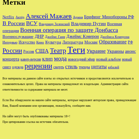
Метки
Алексей Мажаев
Брифинг Минобороны РФ
Netflix
Актёр
Армия
В России
ВСУ
Владимир Путин
Военная
Владимир Зеленский
Военная операция по защите Донбасса
операция
ДНР
Джеймс Кэмерон
Военнослужащие
Джеймс Ганн
Джеймса Кэмерона
Образование
Культура
Москве
Литература
РФ
Интервью
Искусство
Кино
Теги
Театр
России
США
Украине
Украины
анонс
Россия
мода
клип
концерта
новый альбом
новогодний эфир
кавер-версии
новый
рецензии
стиль
цитаты
сингл
одежда
смерть
тренды
юбилей
Все материалы на данном сайте взяты из открытых источников и предоставляются исключительно в
ознакомительных целях. Права на материалы принадлежат их владельцам. Администрация сайта
ответственности за содержание материала не несет.
Если Вы обнаружили на нашем сайте материалы, которые нарушают авторские права, принадлежащие
Вам, Вашей компании или организации, пожалуйста, сообщите нам.
На сайте могут быть опубликованы материалы 18+!
При цитировании ссылка на источник обязательна.