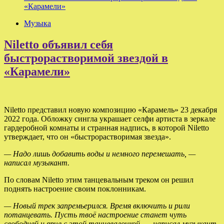
«Карамели»
Музыка
Niletto объявил себя
быстрорастворимой звездой в
«Карамели»
Niletto представил новую композицию «Карамель» 23 декабря
2022 года. Обложку сингла украшает селфи артиста в зеркале
гардеробной комнаты и странная надпись, в которой Niletto
утверждает, что он «быстрорастворимая звезда».
— Надо лишь добавить воды и немного
перемешать, —
написал музыкант.
По словам Niletto этим танцевальным треком он решил
поднять настроение своим поклонникам.
— Новый трек запремьерился. Время включить и рили
потанцевать. Пусть твоё настроение станет чуть
свободней и ярче с этой танцевалочкой, — написал музыкант