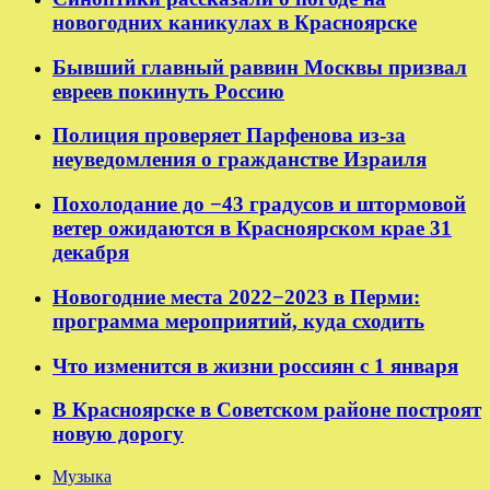
новогодних каникулах в Красноярске
Бывший главный раввин Москвы призвал
евреев покинуть Россию
Полиция проверяет Парфенова из-за
неуведомления о гражданстве Израиля
Похолодание до −43 градусов и штормовой
ветер ожидаются в Красноярском крае 31
декабря
Новогодние места 2022−2023 в Перми:
программа мероприятий, куда сходить
Что изменится в жизни россиян с 1 января
В Красноярске в Советском районе построят
новую дорогу
Музыка