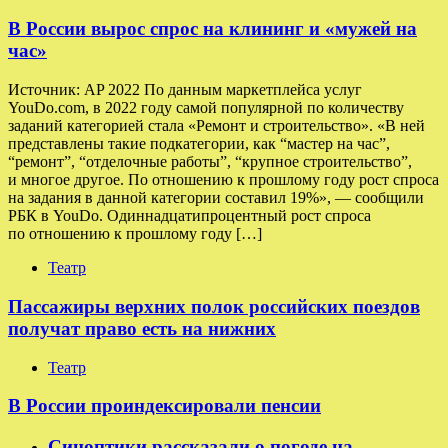
В России вырос спрос на клининг и «мужей на
час»
Источник: AP 2022 По данным маркетплейса услуг
YouDo.com, в 2022 году самой популярной по количеству
заданий категорией стала «Ремонт и строительство». «В ней
представлены такие подкатегории, как “мастер на час”,
“ремонт”, “отделочные работы”, “крупное строительство”,
и многое другое. По отношению к прошлому году рост спроса
на задания в данной категории составил 19%», — сообщили
РБК в YouDo. Одиннадцатипроцентный рост спроса
по отношению к прошлому году […]
Театр
Пассажиры верхних полок российских поездов
получат право есть на нижних
Театр
В России проиндексировали пенсии
Синоптики рассказали о погоде на