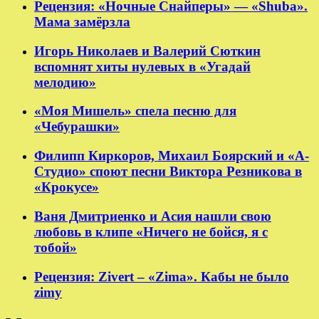
Рецензия: «Ночные Снайперы» — «Shuba».
Мама замёрзла
Игорь Николаев и Валерий Сюткин
вспомнят хиты нулевых в «Угадай
мелодию»
«Моя Мишель» спела песню для
«Чебурашки»
Филипп Киркоров, Михаил Боярский и «А-
Студио» споют песни Виктора Резникова в
«Крокусе»
Ваня Дмитриенко и Асия нашли свою
любовь в клипе «Ничего не бойся, я с
тобой»
Рецензия: Zivert – «Zima». Кабы не было
zimy