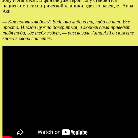
Jony и Anna Asti. В финале уже герой Jony становится
пациентом психиатрической клиники, где его навещает Anna
Asti.
— Как понять любовь? Ведь она либо есть, либо ее нет. Все
просто. Иногда нужно довериться, и любовь сама приведёт
тебя туда, где тебя ждут, — рассказала Anna Asti о сюжете
видео в своих соцсетях.