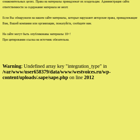
ознакомительных целях. Права на материалы принадлежат их владельцам. Администрация сайта
ответственности за содержание материала не несет.
Если Вы обнаружили на нашем сайте материалы, которые нарушают авторские права, принадлежащие
Вам, Вашей компании или организации, пожалуйста, сообщите нам.
На сайте могут быть опубликованы материалы 18+!
При цитировании ссылка на источник обязательна.
Warning
: Undefined array key "integration_type" in
/var/www/user658379/data/www/westvoices.ru/wp-
content/uploads/.sape/sape.php
on line
2012