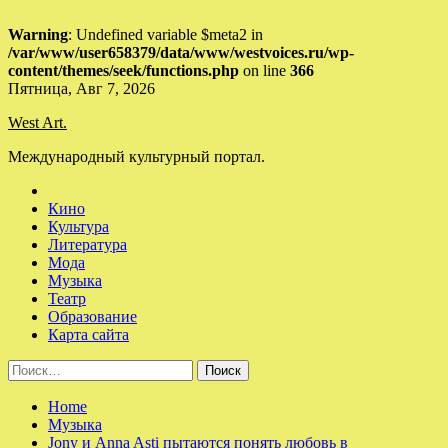
Warning
: Undefined variable $meta2 in
/var/www/user658379/data/www/westvoices.ru/wp-
content/themes/seek/functions.php
on line
366
Skip
Пятница, Авг 7, 2026
to
West Art.
content
Международный культурный портал.
Кино
Культура
Литература
Мода
Музыка
Театр
Образование
Карта сайта
Найти:
Home
Музыка
Jony и Anna Asti пытаются понять любовь в