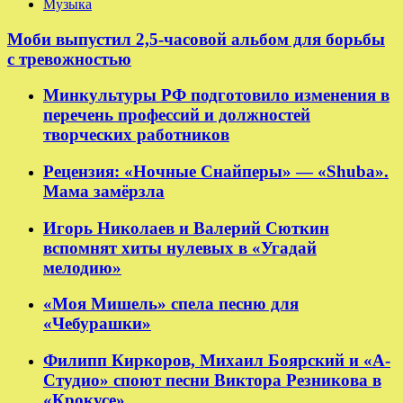
Музыка
Моби выпустил 2,5-часовой альбом для борьбы
с тревожностью
Минкультуры РФ подготовило изменения в
перечень профессий и должностей
творческих работников
Рецензия: «Ночные Снайперы» — «Shuba».
Мама замёрзла
Игорь Николаев и Валерий Сюткин
вспомнят хиты нулевых в «Угадай
мелодию»
«Моя Мишель» спела песню для
«Чебурашки»
Филипп Киркоров, Михаил Боярский и «А-
Студио» споют песни Виктора Резникова в
«Крокусе»