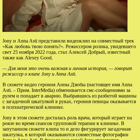
Jony и Anna Asti представили видеоклип на совместный трек
«Как любовь твою понять?». Режиссером ролика, увидевшего
свет 25 ноября 2022 года, стал Алексей Добрый, известный
также как Alexey Good.
— Для меня это очень важная и личная история, — говорит
режиссер о клипе Jony и Anna Asti.
В
сюжете видео героиня Анны Дзюбы (настоящее имя Anna
Asti. – Прим. InterMedia) обменивается смс-сообщениями за
рулем и попадает в аварию. Выбравшись из разбитой машины
с загадочной шкатулкой в руках, героиня певицы оказывается
в психиатрической клинике.
Jony в этом сюжете досталась роль врача, который играет на
рояле во время сеансов групповой терапии в клинике. В
запутанном сюжете клипа то и дело фигурирует загадочная
шкатулка, в которой оказываются совместные фотографии