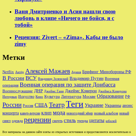
Ваня Дмитриенко и Асия нашли свою
любовь в клипе «Ничего не бойся, я с
тобой»
Рецензия: Zivert – «Zima». Кабы не было
zimy
Метки
Алексей Мажаев
Брифинг Минобороны РФ
Netflix
Актёр
Армия
В России
ВСУ
Владимир Путин
Военная
Владимир Зеленский
Военная операция по защите Донбасса
операция
ДНР
Джеймс Кэмерон
Военнослужащие
Джеймс Ганн
Джеймса Кэмерона
Образование
Культура
Москве
Литература
РФ
Интервью
Искусство
Кино
Теги
Театр
России
США
Украине
Украины
анонс
Россия
мода
клип
концерта
новый альбом
новогодний эфир
кавер-версии
новый
рецензии
стиль
цитаты
сингл
одежда
смерть
тренды
юбилей
Все материалы на данном сайте взяты из открытых источников и предоставляются исключительно в