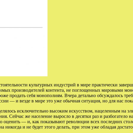
ятельности культурных индустрий в мире практически завершился
ачимых производителей контента, не поглощенных мировыми мон
роже продать себя монополиям. Вчера детально обсуждалось тр
оссии — и везде в мире это уже обычная ситуация, но для нас п
делялось исключительно высоким искусством, нацеленным на элит
я. Сейчас же население выросло в десятки раз и разбогатело нас
о оценить — и, как показывают революции всех последних столе
 никогда и не будет этого делать, при этом уже обладая достат