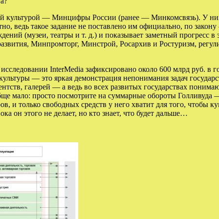
а?
ой культурой — Минцифры России (ранее — Минкомсвязь). У них 
но, ведь такое задание не поставлено им официально, по закону
ений (музеи, театры и т. д.) и показывает заметный прогресс в
азвития, Минпромторг, Минстрой, Росархив и Ростуризм, регул
 исследовании InterMedia зафиксировано около 600 млрд руб. в 
культуры — это яркая демонстрация непонимания задач государс
ентств, галерей — а ведь во всех развитых государствах понимаю
ообще мало: просто посмотрите на суммарные обороты Голливуда
ов, и только свободных средств у него хватит для того, чтобы 
ка он этого не делает, но кто знает, что будет дальше…