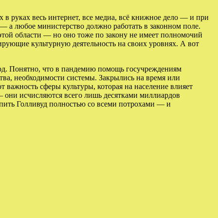
в руках весь интернет, все медиа, всё книжное дело — и при
 — а любое министерство должно работать в законном поле.
 этой области — но оно тоже по закону не имеет полномочий
ирующие культурную деятельность на своих уровнях. А вот
год. Понятно, что в пандемию помощь госучреждениям
тва, необходимости системы. Закрылись на время или
т важность сферы культуры, которая на население влияет
 — они исчисляются всего лишь десятками миллиардов
купить Голливуд полностью со всеми потрохами — и