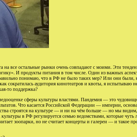
а на все остальные рынки очень совпадают с моими. Эти тенден
огику». И продукты питания в том числе. Один из важных аспек
правильно понимаю, что в РФ не было таких мер? Или они были
, как сократилась аудитория кинотеатров и квоты, я испытываю 
кая-то поддержка?
едооценке сферы культуры властями. Пандемия — это чудовищны
ультатов. Что касается Российской Федерации — империи, основа
ества строятся на культуре — и ни на чём больше — но мы видим
а
культуры в РФ регулируется семью ведомствами, которые чуть
считает зоопарки, но не считает концерты и галереи — и такое 