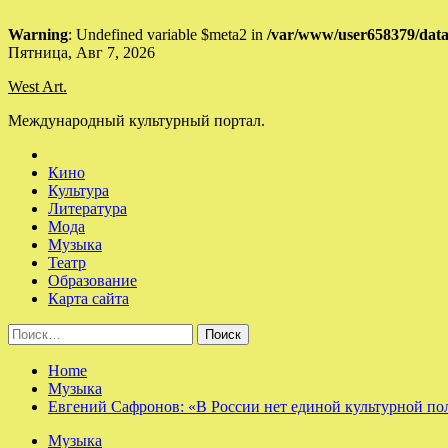
Warning
: Undefined variable $meta2 in
/var/www/user658379/data
Skip
Пятница, Авг 7, 2026
to
West Art.
content
Международный культурный портал.
Кино
Культура
Литература
Мода
Музыка
Театр
Образование
Карта сайта
Найти:
Home
Музыка
Евгений Сафронов: «В России нет единой культурной п
Музыка