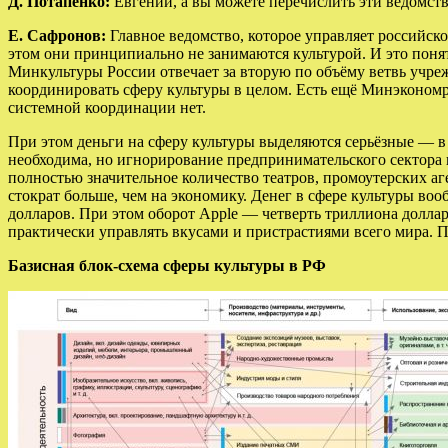
Д. Потапенко:
Евгений, а вы можете перечислить эти ведомств
Е. Сафронов:
Главное ведомство, которое управляет российск
этом они принципиально не занимаются культурой. И это понят
Минкультуры России отвечает за вторую по объёму ветвь учрежд
координировать сферу культуры в целом. Есть ещё Минэкономр
системной координации нет.
При этом деньги на сферу культуры выделяются серьёзные — в
необходима, но игнорирование предпринимательского сектора 
полностью значительное количество театров, промоутерских аг
стократ больше, чем на экономику. Денег в сфере культуры в
долларов. При этом оборот Apple — четверть триллиона доллар
практически управлять вкусами и пристрастиями всего мира. По
Базисная блок-схема сферы культуры в РФ