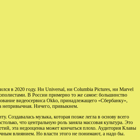
 в 2020 году. Ни Universal, ни Columbia Pictures, ни Marvel
ополистами. В России примерно то же самое: большинство
ебование видеосервиса Okko, принадлежащего «Сбербанку»,
ока непривычная. Ничего, привыкнем.
у. Создавалась музыка, которая позже легла в основу всего
только, что центральную роль заняла массовая культура. Это
тий, эта недооценка может кончаться плохо. Аудитория Клавы
очным влиянием. Но власти этого не понимают, а надо бы.