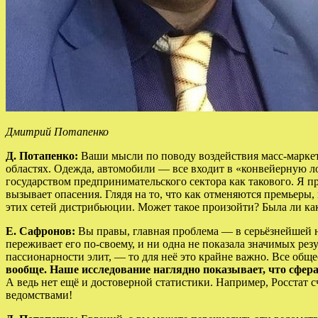
Дмитрий Потапенко
Д. Потапенко:
Ваши мысли по поводу воздействия масс-маркет
областях. Одежда, автомобили — все входит в «конвейерную л
государством предпринимательского сектора как такового. Я 
вызывает опасения. Глядя на то, что как отменяются премьеры
этих сетей дистрибьюции. Может такое произойти? Была ли ка
Е. Сафронов:
Вы правы, главная проблема — в серьёзнейшей н
переживает его по-своему, и ни одна не показала значимых рез
пассионарности элит, — то для неё это крайне важно. Все общ
вообще. Наше исследование наглядно показывает, что сфер
А ведь нет ещё и достоверной статистики. Например, Росстат 
ведомствами!