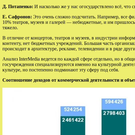
Д. Потапенко:
И насколько же у нас огосударствлено всё, что с
Е. Сафронов:
Это очень сложно подсчитать. Например, все ф
10% театров, музеев и галерей — небюджетные, и им пришлось 
тяжело.
В отличие от концертов, театров и музеев, в индустрии инфор
контенту, нет бюджетных учреждений. Большая часть организац
происходит в архитектуре, рекламе, телевидении и в ряде друг
Анализ InterMedia ведется по каждой сфере отдельно, но в общ
госучреждения специализируются именно на культурной деятел
культуре, но постепенно подминают эту сферу под себя.
Соотношение доходов от коммерческой деятельности и объем