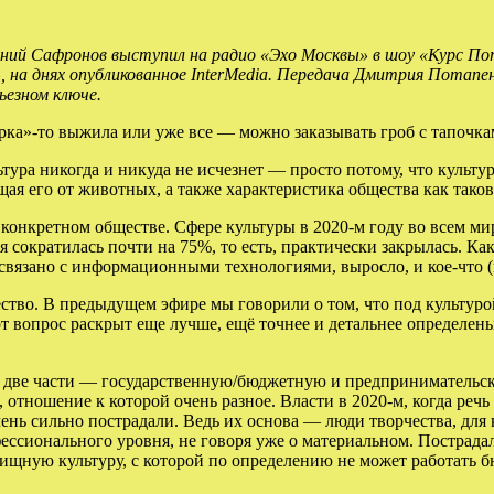
ний Сафронов выступил на радио «Эхо Москвы» в шоу «Курс Пот
», на днях опубликованное
InterMedia. Передача Дмитрия Потапен
ьезном ключе.
урка»-то выжила или уже все — можно заказывать гроб с тапочк
тура никогда и никуда не исчезнет — просто потому, что культур
ая его от животных, а также характеристика общества как таково
 конкретном обществе. Сфере культуры в 2020-м году во всем ми
сократилась почти на 75%, то есть, практически закрылась. Как
 связано с информационными технологиями, выросло, и кое-что (
ество. В предыдущем эфире мы говорили о том, что под культур
тот вопрос раскрыт еще лучше, ещё точнее и детальнее определе
 на две части — государственную/бюджетную и предпринимательс
 отношение к которой очень разное. Власти в 2020-м, когда речь
ень сильно пострадали. Ведь их основа — люди творчества, дл
ссионального уровня, не говоря уже о материальном. Пострадал
ищную культуру, с которой по определению не может работать б