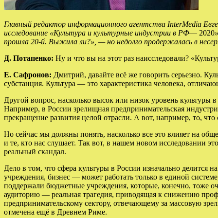
Главный редактор информационного агентства InterMedia Евге
исследование «Культура и культурные индустрии в РФ
— 2020
прошла 20-й. Выжила ли?», — но недолго продержалась в несер
Д. Потапенко:
Ну и что вы на этот раз наисследовали? «Культ
Е. Сафронов:
Дмитрий, давайте всё же говорить серьезно. Куль
субстанция. Культура — это характеристика человека, отличающ
Другой вопрос, насколько высок или низок уровень культуры в
Например, в России зрелищная предпринимательская индустрия 
прекращение развития целой отрасли. А вот, например, то, что
Но сейчас мы должны понять, насколько все это влияет на общ
и те, кто нас слушает. Так вот, в нашем новом исследовании э
реальный скандал.
Дело в том, что сфера культуры в России изначально делится
учреждения, бизнес — может работать только в единой системе,
поддержали бюджетные учреждения, которые, конечно, тоже оч
аудиторию — реальная трагедия, приводящая к снижению профе
предпринимательскому сектору, отвечающему за массовую зрел
отмечена ещё в Древнем Риме.