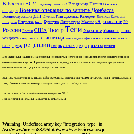
В России
ВСУ
Владимир Путин
Военная
Владимир Зеленский
Военная операция по защите Донбасса
операция
ДНР
Джеймс Кэмерон
Военнослужащие
Джеймс Ганн
Джеймса Кэмерона
Образование
Культура
Москве
Литература
РФ
Интервью
Искусство
Кино
Теги
Театр
России
США
Украине
Украины
анонс
Россия
мода
клип
концерта
новый альбом
новогодний эфир
кавер-версии
новый
рецензии
стиль
цитаты
сингл
одежда
смерть
тренды
юбилей
Все материалы на данном сайте взяты из открытых источников и предоставляются исключительно в
ознакомительных целях. Права на материалы принадлежат их владельцам. Администрация сайта
ответственности за содержание материала не несет.
Если Вы обнаружили на нашем сайте материалы, которые нарушают авторские права, принадлежащие
Вам, Вашей компании или организации, пожалуйста, сообщите нам.
На сайте могут быть опубликованы материалы 18+!
При цитировании ссылка на источник обязательна.
Warning
: Undefined array key "integration_type" in
/var/www/user658379/data/www/westvoices.ru/wp-