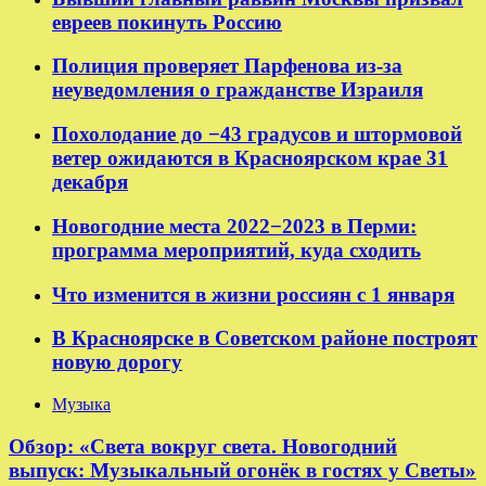
евреев покинуть Россию
Полиция проверяет Парфенова из-за
неуведомления о гражданстве Израиля
Похолодание до −43 градусов и штормовой
ветер ожидаются в Красноярском крае 31
декабря
Новогодние места 2022−2023 в Перми:
программа мероприятий, куда сходить
Что изменится в жизни россиян с 1 января
В Красноярске в Советском районе построят
новую дорогу
Музыка
Обзор: «Света вокруг света. Новогодний
выпуск: Музыкальный огонёк в гостях у Светы»