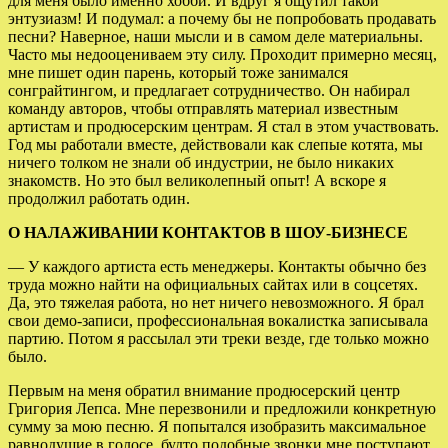
для меня было именно хобби. И вдруг я ощутил такой
энтузиазм! И подумал: а почему бы не попробовать продавать
песни? Наверное, наши мысли и в самом деле материальны.
Часто мы недооцениваем эту силу. Проходит примерно месяц,
мне пишет один парень, который тоже занимался
сонграйтингом, и предлагает сотрудничество. Он набирал
команду авторов, чтобы отправлять материал известным
артистам и продюсерским центрам. Я стал в этом участвовать.
Год мы работали вместе, действовали как слепые котята, мы
ничего толком не знали об индустрии, не было никаких
знакомств. Но это был великолепный опыт! А вскоре я
продолжил работать один.
О НАЛАЖИВАНИИ КОНТАКТОВ В ШОУ-БИЗНЕСЕ
— У каждого артиста есть менеджеры. Контакты обычно без
труда можно найти на официальных сайтах или в соцсетях.
Да, это тяжелая работа, но нет ничего невозможного. Я брал
свои демо-записи, профессиональная вокалистка записывала
партию. Потом я рассылал эти треки везде, где только можно
было.
Первым на меня обратил внимание продюсерский центр
Григория Лепса. Мне перезвонили и предложили конкретную
сумму за мою песню. Я попытался изобразить максимальное
равнодушие в голосе, будто подобные звонки мне поступают