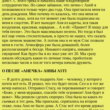
дэнс». С этого трека и началось наше плодотворное
сотрудничество. Но самое забавное, что лично с Аней я
познакомился только через два года. Она пригласила меня на
день рождения. Мне почему-то казалось, что она меня не
узнает в лицо, хотя на тот момент уже была подписана на
меня в соцсетях. И вот выходит Аня из кареты, вся такая
воздушная, красивая, нарядная… А я ей: «Привет! Я пишу для
тебя песни». Это было максимально нелепо. Но тогда я был
всё еще очень стеснительным, и просто не нашел, что сказать
при личном знакомстве. А потом она и ее муж Стас позвали
меня в гости. Атмосфера уже была домашней, более
располагающей к беседе. Никакого напряга, никакого
смущения! Как будто бы я их знал уже лет 20. Мы сразу
начали обсуждать какие-то личные темы, проболтали
несколько часов и после того вечера начали дружить.
О ПЕСНЕ «АНЕЧКА» АННЫ ASTI
— Я долго думал, что подарить Ане – человеку, у которого
почти всё есть. И решил, что это будет песня. Сел и в тот же
вечер написал. Отправил Стасу, он перезванивает и говорит:
«Боже, у меня мурашки, спасибо тебе огромное! Аня будет в
шоке». Мы решили сделать сюрприз. Она была на каких-то
съемках в тот день. Мы приехали, спрятались на втором
этаже, пока Ани не было дома. А Стас всё это время держал