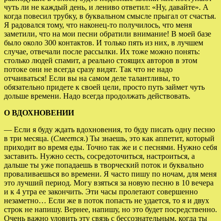
чуть ли не каждый день, и лениво ответил: «Ну, давайте». А
когда повесил трубку, в буквальном смысле прыгал от счастья.
Я радовался тому, что наконец-то получилось, что меня
заметили, что на мои песни обратили внимание! В моей базе
было около 300 контактов. И только пять из них, в лучшем
случае, отвечали после рассылки. Их тоже можно понять:
столько людей спамит, а реально стоящих авторов в этом
потоке они не всегда сразу видят. Так что не надо
отчаиваться! Если вы на самом деле талантливы, то
обязательно придете к своей цели, просто путь займет чуть
дольше времени. Надо всегда продолжать действовать.
О ВДОХНОВЕНИИ
— Если я буду ждать вдохновения, то буду писать одну песню
в три месяца. (
Смеется
.) Ты знаешь, это как аппетит, который
приходит во время еды. Точно так же и с песнями. Нужно себя
заставить. Нужно сесть, сосредоточиться, настроиться, а
дальше ты уже попадаешь в творческий поток и буквально
проваливаешься во времени. Я часто пишу по ночам, для меня
это лучший период. Могу взяться за новую песню в 10 вечера
и к 4 утра ее закончить. Эти часы пролетают совершенно
незаметно… Если же в поток попасть не удается, то я и двух
строк не напишу. Вернее, напишу, но это будет посредственно.
Очень важно уловить эту связь с бессознательным, когда ты