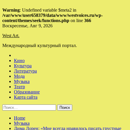
Warning
: Undefined variable $meta2 in
/var/www/user658379/data/www/westvoices.ru/wp-
content/themes/seek/functions.php
on line
366
Skip
Воскресенье, Авг 9, 2026
to
West Art.
content
Международный культурный портал.
Кино
Культура
Литература
Мода
Музыка
Театр
Образование
Карта сайта
Найти:
Home
Музыка
Дима Лорен: «Мне всегда нравилось писать грустные