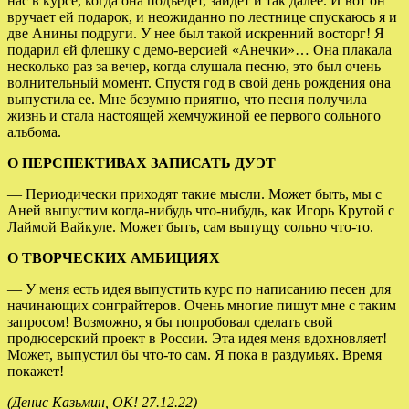
нас в курсе, когда она подъедет, зайдет и так далее. И вот он
вручает ей подарок, и неожиданно по лестнице спускаюсь я и
две Анины подруги. У нее был такой искренний восторг! Я
подарил ей флешку с демо-версией «Анечки»… Она плакала
несколько раз за вечер, когда слушала песню, это был очень
волнительный момент. Спустя год в свой день рождения она
выпустила ее. Мне безумно приятно, что песня получила
жизнь и стала настоящей жемчужиной ее первого сольного
альбома.
О ПЕРСПЕКТИВАХ ЗАПИСАТЬ ДУЭТ
— Периодически приходят такие мысли. Может быть, мы с
Аней выпустим когда-нибудь что-нибудь, как Игорь Крутой с
Лаймой Вайкуле. Может быть, сам выпущу сольно что-то.
О ТВОРЧЕСКИХ АМБИЦИЯХ
— У меня есть идея выпустить курс по написанию песен для
начинающих сонграйтеров. Очень многие пишут мне с таким
запросом! Возможно, я бы попробовал сделать свой
продюсерский проект в России. Эта идея меня вдохновляет!
Может, выпустил бы что-то сам. Я пока в раздумьях. Время
покажет!
(Денис Казьмин, ОК! 27.12.22)