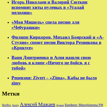
Игорь Николаев и Валерий Сюткин
вспомнят хиты нулевых в «Угадай
мелодию»
«Моя Мишель» спела песню для
«Чебурашки»
Филипп Киркоров, Михаил Боярский и «А-
Студио» споют песни Виктора Резникова в
«Крокусе»
Ваня Дмитриенко и Асия нашли свою
любовь в клипе «Ничего не бойся, я с
тобой»
Рецензия: Zivert – «Zima». Кабы не было
zimy
Метки
Алексей Мажаев
Брифинг Минобороны РФ
Netflix
Актёр
Армия