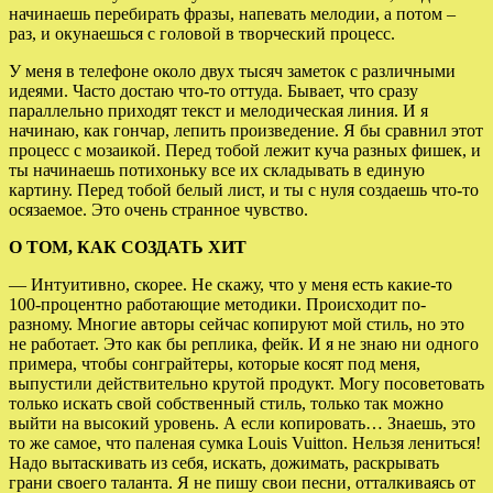
начинаешь перебирать фразы, напевать мелодии, а потом –
раз, и окунаешься с головой в творческий процесс.
У меня в телефоне около двух тысяч заметок с различными
идеями. Часто достаю что-то оттуда. Бывает, что сразу
параллельно приходят текст и мелодическая линия. И я
начинаю, как гончар, лепить произведение. Я бы сравнил этот
процесс с мозаикой. Перед тобой лежит куча разных фишек, и
ты начинаешь потихоньку все их складывать в единую
картину. Перед тобой белый лист, и ты с нуля создаешь что-то
осязаемое. Это очень странное чувство.
О ТОМ, КАК СОЗДАТЬ ХИТ
— Интуитивно, скорее. Не скажу, что у меня есть какие-то
100-процентно работающие методики. Происходит по-
разному. Многие авторы сейчас копируют мой стиль, но это
не работает. Это как бы реплика, фейк. И я не знаю ни одного
примера, чтобы сонграйтеры, которые косят под меня,
выпустили действительно крутой продукт. Могу посоветовать
только искать свой собственный стиль, только так можно
выйти на высокий уровень. А если копировать… Знаешь, это
то же самое, что паленая сумка Louis Vuitton. Нельзя лениться!
Надо вытаскивать из себя, искать, дожимать, раскрывать
грани своего таланта. Я не пишу свои песни, отталкиваясь от