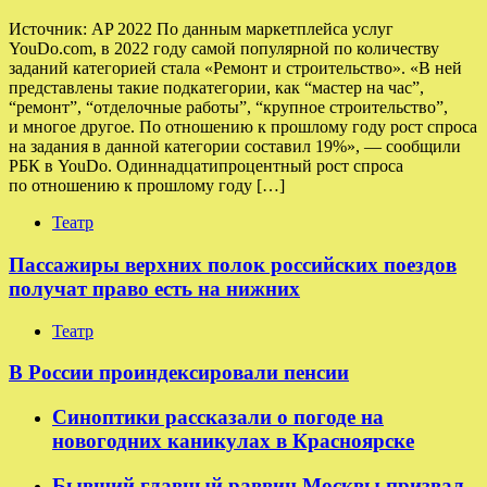
Источник: AP 2022 По данным маркетплейса услуг
YouDo.com, в 2022 году самой популярной по количеству
заданий категорией стала «Ремонт и строительство». «В ней
представлены такие подкатегории, как “мастер на час”,
“ремонт”, “отделочные работы”, “крупное строительство”,
и многое другое. По отношению к прошлому году рост спроса
на задания в данной категории составил 19%», — сообщили
РБК в YouDo. Одиннадцатипроцентный рост спроса
по отношению к прошлому году […]
Театр
Пассажиры верхних полок российских поездов
получат право есть на нижних
Театр
В России проиндексировали пенсии
Синоптики рассказали о погоде на
новогодних каникулах в Красноярске
Бывший главный раввин Москвы призвал