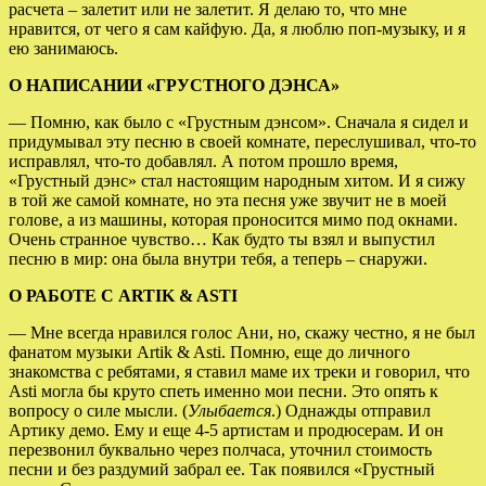
расчета – залетит или не залетит. Я делаю то, что мне
нравится, от чего я сам кайфую. Да, я люблю поп-музыку, и я
ею занимаюсь.
О НАПИСАНИИ «ГРУСТНОГО ДЭНСА»
— Помню, как было с «Грустным дэнсом». Сначала я сидел и
придумывал эту песню в своей комнате, переслушивал, что-то
исправлял, что-то добавлял. А потом прошло время,
«Грустный дэнс» стал настоящим народным хитом. И я сижу
в той же самой комнате, но эта песня уже звучит не в моей
голове, а из машины, которая проносится мимо под окнами.
Очень странное чувство… Как будто ты взял и выпустил
песню в мир: она была внутри тебя, а теперь – снаружи.
О РАБОТЕ С ARTIK & ASTI
— Мне всегда нравился голос Ани, но, скажу честно, я не был
фанатом музыки Artik & Asti. Помню, еще до личного
знакомства с ребятами, я ставил маме их треки и говорил, что
Asti могла бы круто спеть именно мои песни. Это опять к
вопросу о силе мысли. (
Улыбается
.) Однажды отправил
Артику демо. Ему и еще 4-5 артистам и продюсерам. И он
перезвонил буквально через полчаса, уточнил стоимость
песни и без раздумий забрал ее. Так появился «Грустный