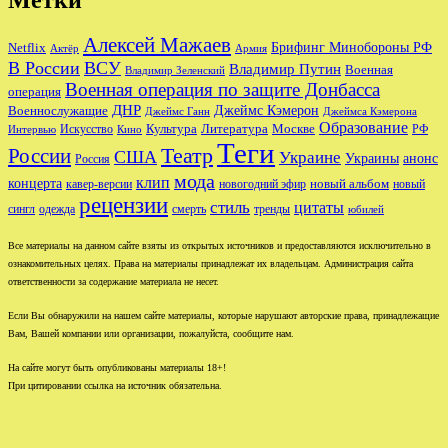
Алексей Мажаев
Брифинг Минобороны РФ
Netflix
Актёр
Армия
В России
ВСУ
Владимир Путин
Военная
Владимир Зеленский
Военная операция по защите Донбасса
операция
ДНР
Джеймс Кэмерон
Военнослужащие
Джеймс Ганн
Джеймса Кэмерона
Образование
Культура
Москве
Литература
РФ
Интервью
Искусство
Кино
Теги
Театр
России
США
Украине
Украины
анонс
Россия
мода
клип
концерта
новый альбом
новогодний эфир
кавер-версии
новый
рецензии
стиль
цитаты
сингл
одежда
смерть
тренды
юбилей
Все материалы на данном сайте взяты из открытых источников и предоставляются исключительно в
ознакомительных целях. Права на материалы принадлежат их владельцам. Администрация сайта
ответственности за содержание материала не несет.
Если Вы обнаружили на нашем сайте материалы, которые нарушают авторские права, принадлежащие
Вам, Вашей компании или организации, пожалуйста, сообщите нам.
На сайте могут быть опубликованы материалы 18+!
При цитировании ссылка на источник обязательна.