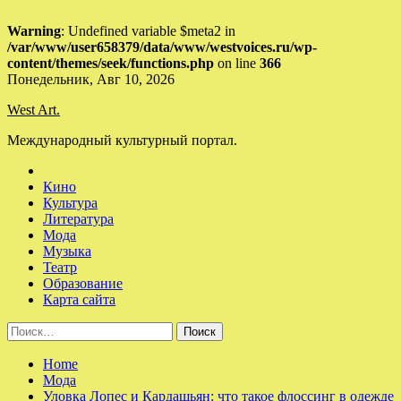
Warning
: Undefined variable $meta2 in
/var/www/user658379/data/www/westvoices.ru/wp-
content/themes/seek/functions.php
on line
366
Skip
Понедельник, Авг 10, 2026
to
West Art.
content
Международный культурный портал.
Кино
Культура
Литература
Мода
Музыка
Театр
Образование
Карта сайта
Найти:
Home
Мода
Уловка Лопес и Кардашьян: что такое флоссинг в одежде