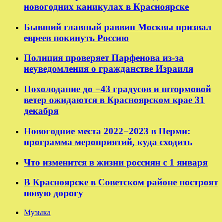
новогодних каникулах в Красноярске
Бывший главный раввин Москвы призвал
евреев покинуть Россию
Полиция проверяет Парфенова из-за
неуведомления о гражданстве Израиля
Похолодание до −43 градусов и штормовой
ветер ожидаются в Красноярском крае 31
декабря
Новогодние места 2022−2023 в Перми:
программа мероприятий, куда сходить
Что изменится в жизни россиян с 1 января
В Красноярске в Советском районе построят
новую дорогу
Музыка