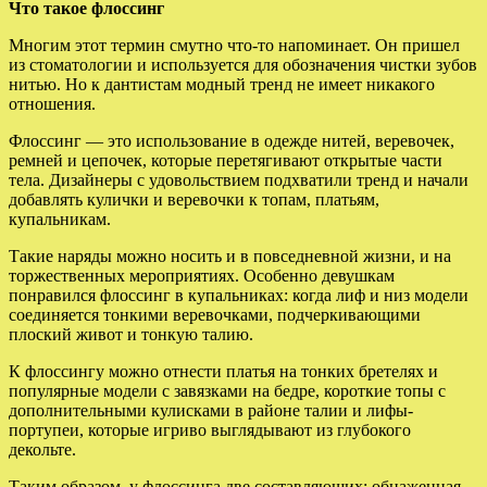
Что такое флоссинг
Многим этот термин смутно что-то напоминает. Он пришел
из стоматологии и используется для обозначения чистки зубов
нитью. Но к дантистам модный тренд не имеет никакого
отношения.
Флоссинг — это использование в одежде нитей, веревочек,
ремней и цепочек, которые перетягивают открытые части
тела. Дизайнеры с удовольствием подхватили тренд и начали
добавлять кулички и веревочки к топам, платьям,
купальникам.
Такие наряды можно носить и в повседневной жизни, и на
торжественных мероприятиях. Особенно девушкам
понравился флоссинг в купальниках: когда лиф и низ модели
соединяется тонкими веревочками, подчеркивающими
плоский живот и тонкую талию.
К флоссингу можно отнести платья на тонких бретелях и
популярные модели с завязками на бедре, короткие топы с
дополнительными кулисками в районе талии и лифы-
портупеи, которые игриво выглядывают из глубокого
декольте.
Таким образом, у флоссинга две составляющих: обнаженная