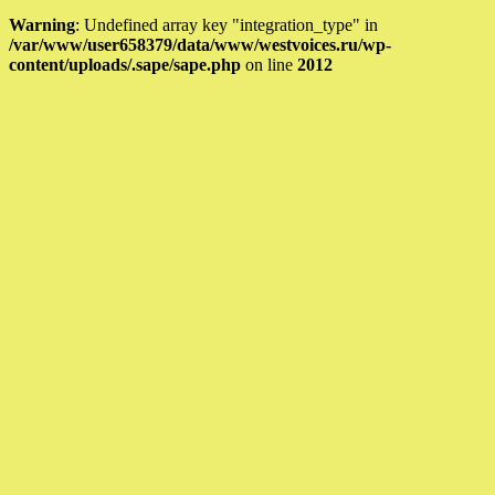
Warning
: Undefined array key "integration_type" in
/var/www/user658379/data/www/westvoices.ru/wp-
content/uploads/.sape/sape.php
on line
2012