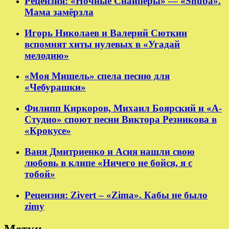
Рецензия: «Ночные Снайперы» — «Shuba».
Мама замёрзла
Игорь Николаев и Валерий Сюткин
вспомнят хиты нулевых в «Угадай
мелодию»
«Моя Мишель» спела песню для
«Чебурашки»
Филипп Киркоров, Михаил Боярский и «А-
Студио» споют песни Виктора Резникова в
«Крокусе»
Ваня Дмитриенко и Асия нашли свою
любовь в клипе «Ничего не бойся, я с
тобой»
Рецензия: Zivert – «Zima». Кабы не было
zimy
Метки