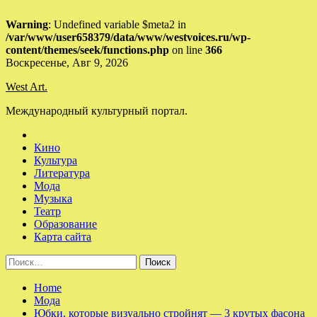
Warning
: Undefined variable $meta2 in
/var/www/user658379/data/www/westvoices.ru/wp-
content/themes/seek/functions.php
on line
366
Skip
Воскресенье, Авг 9, 2026
to
West Art.
content
Международный культурный портал.
Кино
Культура
Литература
Мода
Музыка
Театр
Образование
Карта сайта
Найти:
Home
Мода
Юбки, которые визуально стройнят — 3 крутых фасона