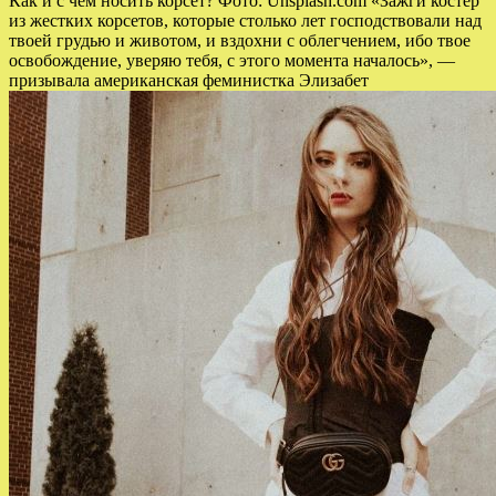
Как и с чем носить корсет? Фото: Unsplash.com «Зажги костер
из жестких корсетов, которые столько лет господствовали над
твоей грудью и животом, и вздохни с облегчением, ибо твое
освобождение, уверяю тебя, с этого момента началось», —
призывала американская феминистка Элизабет