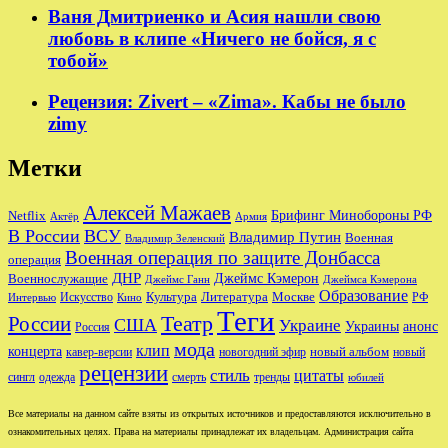
Ваня Дмитриенко и Асия нашли свою
любовь в клипе «Ничего не бойся, я с
тобой»
Рецензия: Zivert – «Zima». Кабы не было
zimy
Метки
Алексей Мажаев
Брифинг Минобороны РФ
Netflix
Актёр
Армия
В России
ВСУ
Владимир Путин
Военная
Владимир Зеленский
Военная операция по защите Донбасса
операция
ДНР
Джеймс Кэмерон
Военнослужащие
Джеймс Ганн
Джеймса Кэмерона
Образование
Культура
Москве
Литература
РФ
Интервью
Искусство
Кино
Теги
Театр
России
США
Украине
Украины
анонс
Россия
мода
клип
концерта
новый альбом
новогодний эфир
кавер-версии
новый
рецензии
стиль
цитаты
сингл
одежда
смерть
тренды
юбилей
Все материалы на данном сайте взяты из открытых источников и предоставляются исключительно в
ознакомительных целях. Права на материалы принадлежат их владельцам. Администрация сайта