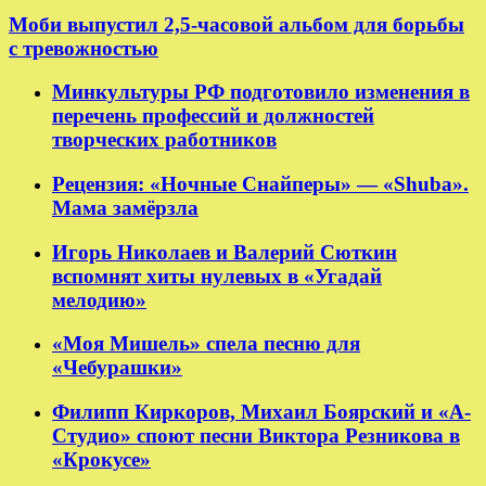
Моби выпустил 2,5-часовой альбом для борьбы
с тревожностью
Минкультуры РФ подготовило изменения в
перечень профессий и должностей
творческих работников
Рецензия: «Ночные Снайперы» — «Shuba».
Мама замёрзла
Игорь Николаев и Валерий Сюткин
вспомнят хиты нулевых в «Угадай
мелодию»
«Моя Мишель» спела песню для
«Чебурашки»
Филипп Киркоров, Михаил Боярский и «А-
Студио» споют песни Виктора Резникова в
«Крокусе»