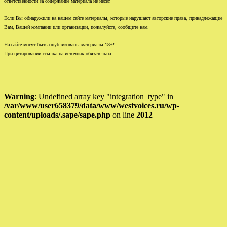
ответственности за содержание материала не несет.
Если Вы обнаружили на нашем сайте материалы, которые нарушают авторские права, принадлежащие
Вам, Вашей компании или организации, пожалуйста, сообщите нам.
На сайте могут быть опубликованы материалы 18+!
При цитировании ссылка на источник обязательна.
Warning
: Undefined array key "integration_type" in
/var/www/user658379/data/www/westvoices.ru/wp-
content/uploads/.sape/sape.php
on line
2012