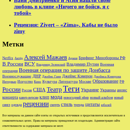
Ваня Дмитриенко и Асия нашли свою
любовь в клипе «Ничего не бойся, я с
тобой»
Рецензия: Zivert – «Zima». Кабы не было
zimy
Метки
Алексей Мажаев
Брифинг Минобороны РФ
Netflix
Актёр
Армия
В России
ВСУ
Владимир Путин
Военная
Владимир Зеленский
Военная операция по защите Донбасса
операция
ДНР
Джеймс Кэмерон
Военнослужащие
Джеймс Ганн
Джеймса Кэмерона
Образование
Культура
Москве
Литература
РФ
Интервью
Искусство
Кино
Теги
Театр
России
США
Украине
Украины
анонс
Россия
мода
клип
концерта
новый альбом
новогодний эфир
кавер-версии
новый
рецензии
стиль
цитаты
сингл
одежда
смерть
тренды
юбилей
Все материалы на данном сайте взяты из открытых источников и предоставляются исключительно в
ознакомительных целях. Права на материалы принадлежат их владельцам. Администрация сайта
ответственности за содержание материала не несет.