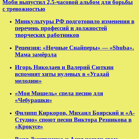
Моби выпустил 2,5-часовой альбом для борьбы
с тревожностью
Минкультуры РФ подготовило изменения в
перечень профессий и должностей
творческих работников
Рецензия: «Ночные Снайперы» — «Shuba».
Мама замёрзла
Игорь Николаев и Валерий Сюткин
вспомнят хиты нулевых в «Угадай
мелодию»
«Моя Мишель» спела песню для
«Чебурашки»
Филипп Киркоров, Михаил Боярский и «А-
Студио» споют песни Виктора Резникова в
«Крокусе»