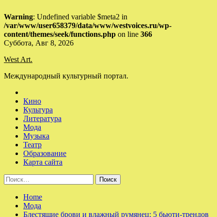
Warning
: Undefined variable $meta2 in
/var/www/user658379/data/www/westvoices.ru/wp-
content/themes/seek/functions.php
on line
366
Skip
Суббота, Авг 8, 2026
to
West Art.
content
Международный культурный портал.
Кино
Культура
Литература
Мода
Музыка
Театр
Образование
Карта сайта
Найти:
Home
Мода
Блестящие брови и влажный румянец: 5 бьюти-трендов