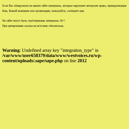
Если Вы обнаружили на нашем сайте материалы, которые нарушают авторские права, принадлежащие
Вам, Вашей компании или организации, пожалуйста, сообщите нам.
На сайте могут быть опубликованы материалы 18+!
При цитировании ссылка на источник обязательна.
Warning
: Undefined array key "integration_type" in
/var/www/user658379/data/www/westvoices.ru/wp-
content/uploads/.sape/sape.php
on line
2012