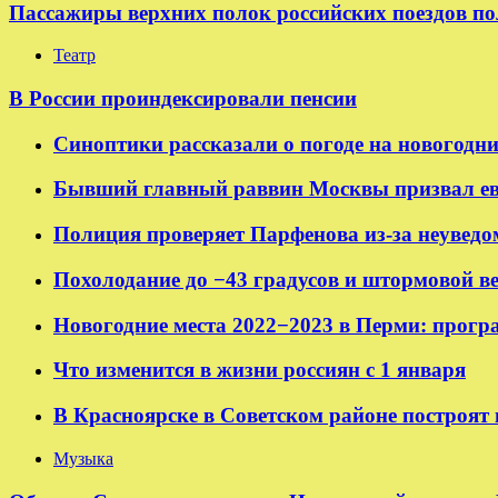
Пассажиры верхних полок российских поездов по
Театр
В России проиндексировали пенсии
Синоптики рассказали о погоде на новогодн
Бывший главный раввин Москвы призвал ев
Полиция проверяет Парфенова из-за неуведо
Похолодание до −43 градусов и штормовой в
Новогодние места 2022−2023 в Перми: прогр
Что изменится в жизни россиян с 1 января
В Красноярске в Советском районе построят
Музыка