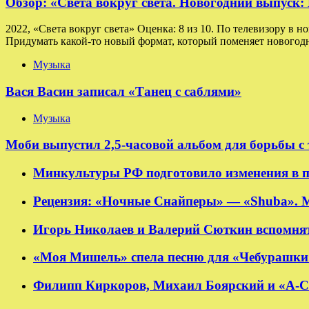
Обзор: «Света вокруг света. Новогодний выпуск
2022, «Света вокруг света» Оценка: 8 из 10. По телевизору в н
Придумать какой-то новый формат, который поменяет новогодн
Музыка
Вася Васин записал «Танец с саблями»
Музыка
Моби выпустил 2,5-часовой альбом для борьбы с
Минкультуры РФ подготовило изменения в п
Рецензия: «Ночные Снайперы» — «Shuba». 
Игорь Николаев и Валерий Сюткин вспомнят
«Моя Мишель» спела песню для «Чебурашки
Филипп Киркоров, Михаил Боярский и «А-Ст