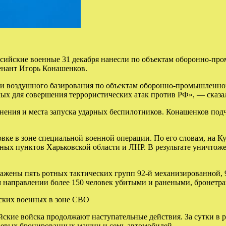
ийские военные 31 декабря нанесли по объектам оборонно-про
енант Игорь Конашенков.
и воздушного базирования по объектам оборонно-промышленног
ых для совершения террористических атак против РФ», — сказа
ения и места запуска ударных беспилотников. Конашенков подче
вке в зоне специальной военной операции. По его словам, на К
ных пунктов Харьковской области и ЛНР. В результате уничтож
жены пять ротных тактических групп 92-й механизированной, 
м направлении более 150 человек убитыми и ранеными, бронетра
йских военных в зоне СВО
ские войска продолжают наступательные действия. За сутки в 
оевых бронированных машин и семь автомобилей.