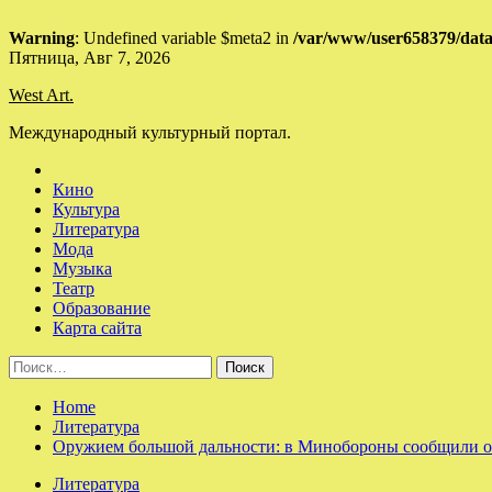
Warning
: Undefined variable $meta2 in
/var/www/user658379/data
Skip
Пятница, Авг 7, 2026
to
West Art.
content
Международный культурный портал.
Кино
Культура
Литература
Мода
Музыка
Театр
Образование
Карта сайта
Найти:
Home
Литература
Оружием большой дальности: в Минобороны сообщили об
Литература