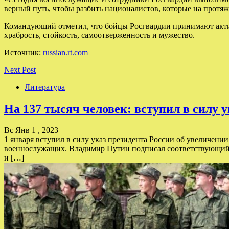
верный путь, чтобы разбить националистов, которые на протяж
Командующий отметил, что бойцы Росгвардии принимают актив
храбрость, стойкость, самоотверженность и мужество.
Источник:
russian.rt.com
Next Post
Литература
На 137 тысяч человек: вступил в силу
Вс Янв 1 , 2023
1 января вступил в силу указ президента России об увеличени
военнослужащих. Владимир Путин подписал соответствующий ук
и […]