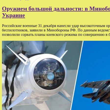
Оружием большой дальности: в Минобо
Украине
Российские военные 31 декабря нанесли удар высокоточным о
беспилотников, заявили в Минобороны РФ. По данным ведомст
позволили сорвать планы киевского режима по совершению в 