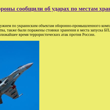
роны сообщили об ударах по местам хра
ружием по украинским объектам оборонно-промышленного компл
ва, также были поражены стоянки хранения и места запуска БП
ближайшее время террористических атак против России.