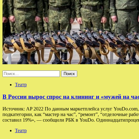
Найти:
Театр
В России вырос спрос на клининг и «мужей на ча
Источник: AP 2022 По данным маркетплейса услуг YouDo.com, в
подкатегории, как “мастер на час”, “ремонт”, “отделочные раб
составил 19%», — сообщили РБК в YouDo. Одиннадцатипроцен
Театр