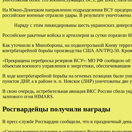
На Южно-Донецком направлении подразделения ВСУ предприним
российские военные отразили удары. В результате уничтожены
Наряду с этим ликвидированы шесть украинских диверси
Российские ракетные войска и артиллерия за сутки поразили 
Как уточнили в Минобороны, на подконтрольной Киеву терри
контрбатарейной борьбы производства США АN/TPQ-50. Кроме т
«Прекращена переброска резервов ВСУ»: МО РФ сообщило об 
объектам военного управления и энергетики, обеспечивавши
В ходе контрбатарейной борьбы на огневых позициях были уни
пунктов ДНР, а в районе н. п. Невское (ЛНР) уничтожены две 
В свою очередь, истребительная авиация ВКС России сбила ук
залпового огня HIMARS.
Росгвардейцы получили награды
В пресс-службе Росгвардии сообщили, что в праздничный ден
«Сегодня военнослужащие и сотрудники Росгвардии выполняют