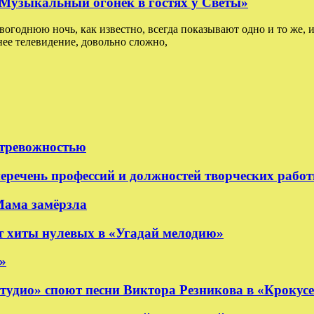
: Музыкальный огонёк в гостях у Светы»
овогоднюю ночь, как известно, всегда показывают одно и то же, и
ее телевидение, довольно сложно,
 тревожностью
еречень профессий и должностей творческих рабо
Мама замёрзла
 хиты нулевых в «Угадай мелодию»
»
удио» споют песни Виктора Резникова в «Крокус