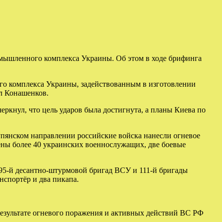
мышленного комплекса Украины. Об этом в ходе брифинга
о комплекса Украины, задействованным в изготовлении
л Конашенков.
ркнул, что цель ударов была достигнута, а планы Киева по
упянском направлении российские войска нанесли огневое
ены более 40 украинских военнослужащих, две боевые
95-й десантно-штурмовой бригад ВСУ и 111-й бригады
нспортёр и два пикапа.
результате огневого поражения и активных действий ВС РФ