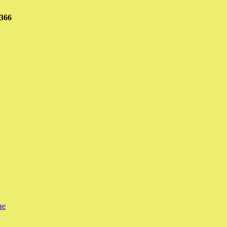
366
не