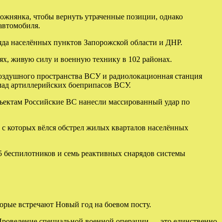
жнянка, чтобы вернуть утраченные позиции, однако
автомобиля.
яда населённых пунктов Запорожской области и ДНР.
ях, живую силу и военную технику в 102 районах.
оздушного пространства ВСУ и радиолокационная станция
лад артиллерийских боеприпасов ВСУ.
ъектам Российские ВС нанесли массированный удар по
 с которых вёлся обстрел жилых кварталов населённых
5 беспилотников и семь реактивных снарядов системы
орые встречают Новый год на боевом посту.
 Проведение специальной военной операции — это единственно