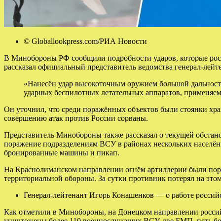
© Globallookpress.com/РИА Новости
В Минобороны РФ сообщили подробности ударов, которые росс
рассказал официальный представитель ведомства генерал-лейт
«Нанесён удар высокоточным оружием большой дальност
ударных беспилотных летательных аппаратов, применяем
Он уточнил, что среди поражённых объектов были стоянки хран
совершению атак против России сорваны.
Представитель Минобороны также рассказал о текущей обстано
поражение подразделениям ВСУ в районах нескольких населён
бронированные машины и пикап.
На Краснолиманском направлении огнём артиллерии были пора
территориальной обороны. За сутки противник потерял на это
Генерал-лейтенант Игорь Конашенков — о работе росси
Как отметили в Минобороны, на Донецком направлении россий
уничтожены более 110 военнослужащих ВСУ, две БМП, пять б