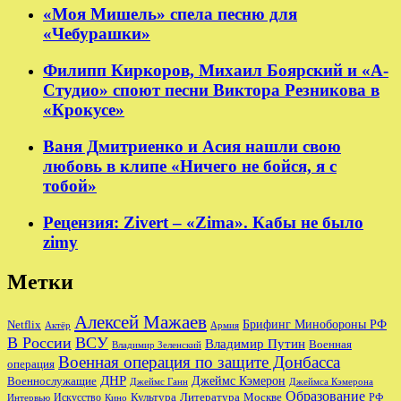
«Моя Мишель» спела песню для
«Чебурашки»
Филипп Киркоров, Михаил Боярский и «А-
Студио» споют песни Виктора Резникова в
«Крокусе»
Ваня Дмитриенко и Асия нашли свою
любовь в клипе «Ничего не бойся, я с
тобой»
Рецензия: Zivert – «Zima». Кабы не было
zimy
Метки
Алексей Мажаев
Брифинг Минобороны РФ
Netflix
Актёр
Армия
В России
ВСУ
Владимир Путин
Военная
Владимир Зеленский
Военная операция по защите Донбасса
операция
ДНР
Джеймс Кэмерон
Военнослужащие
Джеймс Ганн
Джеймса Кэмерона
Образование
Культура
Москве
Литература
РФ
Интервью
Искусство
Кино