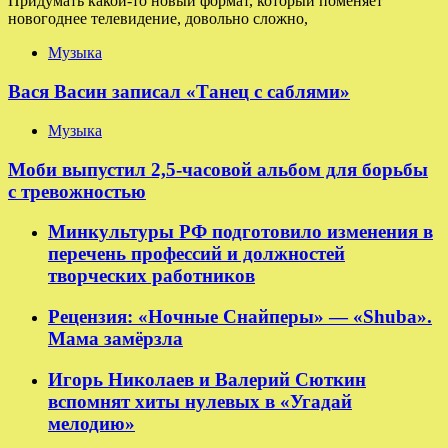
Придумать какой-то новый формат, который поменяет
новогоднее телевидение, довольно сложно,
Музыка
Вася Васин записал «Танец с саблями»
Музыка
Моби выпустил 2,5-часовой альбом для борьбы
с тревожностью
Минкультуры РФ подготовило изменения в
перечень профессий и должностей
творческих работников
Рецензия: «Ночные Снайперы» — «Shuba».
Мама замёрзла
Игорь Николаев и Валерий Сюткин
вспомнят хиты нулевых в «Угадай
мелодию»