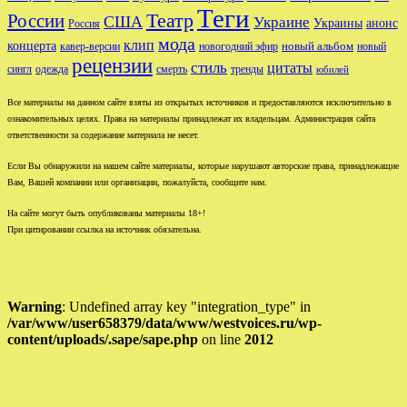
Теги
Театр
России
США
Украине
Украины
анонс
Россия
мода
клип
концерта
новый альбом
новогодний эфир
кавер-версии
новый
рецензии
стиль
цитаты
сингл
одежда
смерть
тренды
юбилей
Все материалы на данном сайте взяты из открытых источников и предоставляются исключительно в
ознакомительных целях. Права на материалы принадлежат их владельцам. Администрация сайта
ответственности за содержание материала не несет.
Если Вы обнаружили на нашем сайте материалы, которые нарушают авторские права, принадлежащие
Вам, Вашей компании или организации, пожалуйста, сообщите нам.
На сайте могут быть опубликованы материалы 18+!
При цитировании ссылка на источник обязательна.
Warning
: Undefined array key "integration_type" in
/var/www/user658379/data/www/westvoices.ru/wp-
content/uploads/.sape/sape.php
on line
2012