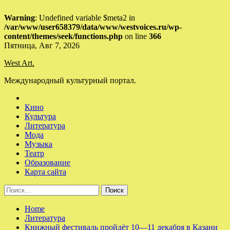
Warning
: Undefined variable $meta2 in
/var/www/user658379/data/www/westvoices.ru/wp-
content/themes/seek/functions.php
on line
366
Skip
Пятница, Авг 7, 2026
to
West Art.
content
Международный культурный портал.
Кино
Культура
Литература
Мода
Музыка
Театр
Образование
Карта сайта
Найти:
Home
Литература
Книжный фестиваль пройдёт 10—11 декабря в Казани