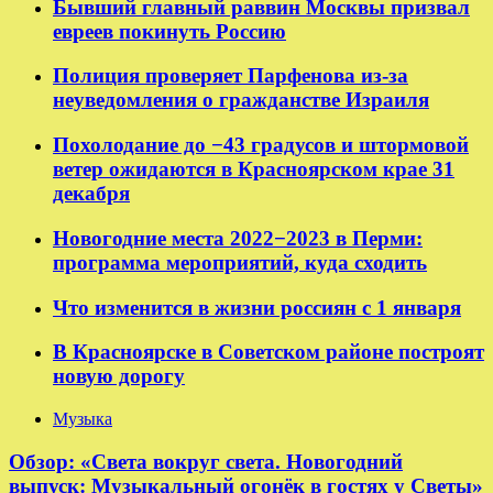
Бывший главный раввин Москвы призвал
евреев покинуть Россию
Полиция проверяет Парфенова из-за
неуведомления о гражданстве Израиля
Похолодание до −43 градусов и штормовой
ветер ожидаются в Красноярском крае 31
декабря
Новогодние места 2022−2023 в Перми:
программа мероприятий, куда сходить
Что изменится в жизни россиян с 1 января
В Красноярске в Советском районе построят
новую дорогу
Музыка
Обзор: «Света вокруг света. Новогодний
выпуск: Музыкальный огонёк в гостях у Светы»