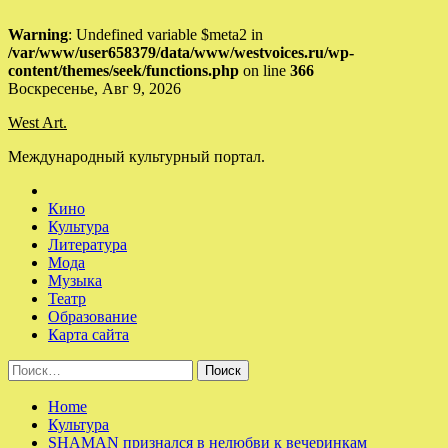
Warning
: Undefined variable $meta2 in
/var/www/user658379/data/www/westvoices.ru/wp-
content/themes/seek/functions.php
on line
366
Skip
Воскресенье, Авг 9, 2026
to
West Art.
content
Международный культурный портал.
Кино
Культура
Литература
Мода
Музыка
Театр
Образование
Карта сайта
Найти:
Home
Культура
SHAMAN признался в нелюбви к вечеринкам