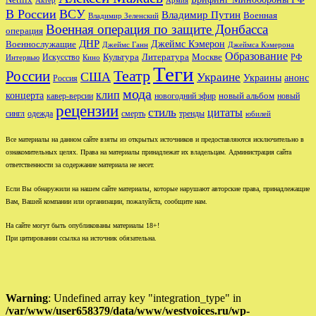
Netflix
Актёр
Армия
В России
ВСУ
Владимир Путин
Военная
Владимир Зеленский
Военная операция по защите Донбасса
операция
ДНР
Джеймс Кэмерон
Военнослужащие
Джеймс Ганн
Джеймса Кэмерона
Образование
Культура
Москве
Литература
РФ
Интервью
Искусство
Кино
Теги
Театр
России
США
Украине
Украины
анонс
Россия
мода
клип
концерта
новый альбом
новогодний эфир
кавер-версии
новый
рецензии
стиль
цитаты
сингл
одежда
смерть
тренды
юбилей
Все материалы на данном сайте взяты из открытых источников и предоставляются исключительно в
ознакомительных целях. Права на материалы принадлежат их владельцам. Администрация сайта
ответственности за содержание материала не несет.
Если Вы обнаружили на нашем сайте материалы, которые нарушают авторские права, принадлежащие
Вам, Вашей компании или организации, пожалуйста, сообщите нам.
На сайте могут быть опубликованы материалы 18+!
При цитировании ссылка на источник обязательна.
Warning
: Undefined array key "integration_type" in
/var/www/user658379/data/www/westvoices.ru/wp-