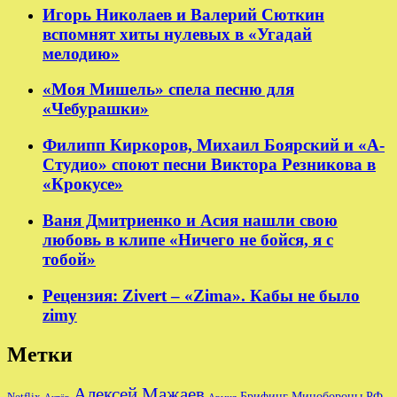
Игорь Николаев и Валерий Сюткин
вспомнят хиты нулевых в «Угадай
мелодию»
«Моя Мишель» спела песню для
«Чебурашки»
Филипп Киркоров, Михаил Боярский и «А-
Студио» споют песни Виктора Резникова в
«Крокусе»
Ваня Дмитриенко и Асия нашли свою
любовь в клипе «Ничего не бойся, я с
тобой»
Рецензия: Zivert – «Zima». Кабы не было
zimy
Метки
Алексей Мажаев
Брифинг Минобороны РФ