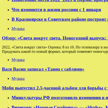
Что изменится в жизни россиян с 1 января
В Красноярске в Советском районе построят
Музыка
Обзор: «Света вокруг света. Новогодний выпуск
2022, «Света вокруг света» Оценка: 8 из 10. По телевизору в н
Придумать какой-то новый формат, который поменяет новогодн
Музыка
Вася Васин записал «Танец с саблями»
Музыка
Моби выпустил 2,5-часовой альбом для борьбы с
Минкультуры РФ подготовило изменения в п
Рецензия: «Ночные Снайперы» — «Shuba». 