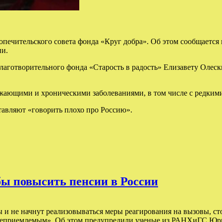
ечительского совета фонда «Круг добра». Об этом сообщается 
ии.
лаготворительного фонда «Старость в радость» Елизавету Олеск
ющими и хроническими заболеваниями, в том числе с редкими н
авляют «говорить плохо про Россию».
ы повысить пенсии в России
ы и не начнут реализовываться меры реагирования на вызовы, с
но неприемлемым». Об этом предупредили ученые из РАНХиГС Юр