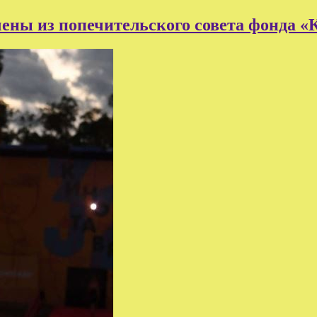
ны из попечительского совета фонда «К