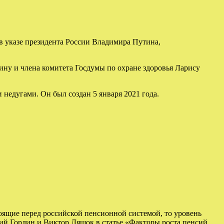
в указе президента России Владимира Путина,
ину и члена комитета Госдумы по охране здоровья Ларису
едугами. Он был создан 5 января 2021 года.
тоящие перед российской пенсионной системой, то уровень
ий Горлин и Виктор Ляшок в статье «Факторы роста пенсий