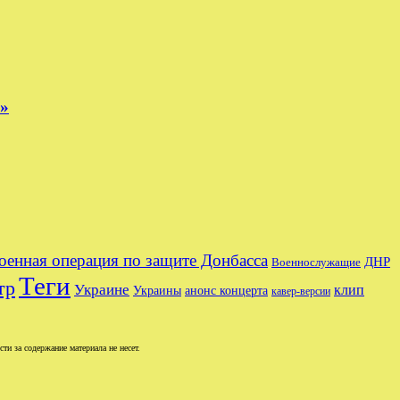
е»
оенная операция по защите Донбасса
ДНР
Военнослужащие
Теги
тр
Украине
клип
Украины
анонс концерта
кавер-версии
и за содержание материала не несет.