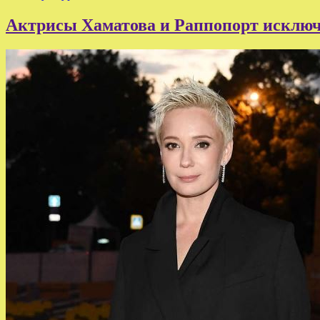
Актрисы Хаматова и Раппопорт исключе