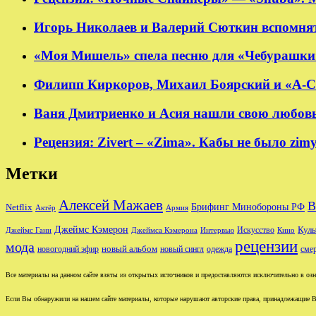
Игорь Николаев и Валерий Сюткин вспомнят
«Моя Мишель» спела песню для «Чебурашки
Филипп Киркоров, Михаил Боярский и «А-Ст
Ваня Дмитриенко и Асия нашли свою любовь в
Рецензия: Zivert – «Zima». Кабы не было zim
Метки
Алексей Мажаев
В
Брифинг Минобороны РФ
Netflix
Актёр
Армия
Джеймс Кэмерон
Куль
Джеймс Ганн
Джеймса Кэмерона
Интервью
Искусство
Кино
рецензии
мода
новый альбом
новогодний эфир
новый сингл
одежда
сме
Все материалы на данном сайте взяты из открытых источников и предоставляются исключительно в озна
Если Вы обнаружили на нашем сайте материалы, которые нарушают авторские права, принадлежащие В