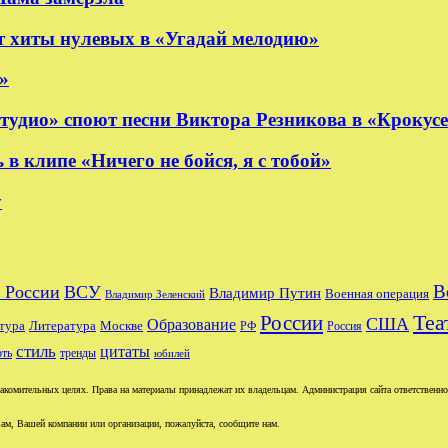
 хиты нулевых в «Угадай мелодию»
»
удио» споют песни Виктора Резникова в «Крокус
 клипе «Ничего не бойся, я с тобой»
y
В
 России
ВСУ
Владимир Путин
Военная операция
Владимир Зеленский
Теа
России
США
Образование
тура
Москве
Литература
РФ
Россия
стиль
цитаты
рть
тренды
юбилей
комительных целях. Права на материалы принадлежат их владельцам. Администрация сайта ответственност
ам, Вашей компании или организации, пожалуйста, сообщите нам.