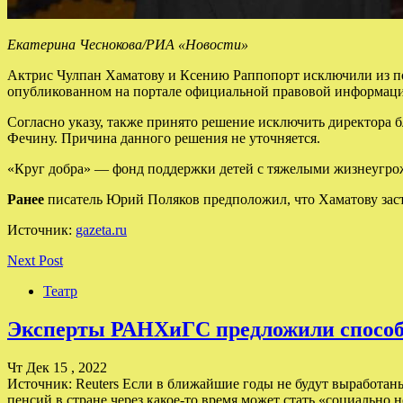
Екатерина Чеснокова/РИА «Новости»
Актрис Чулпан Хаматову и Ксению Раппопорт исключили из поп
опубликованном на портале официальной правовой информац
Согласно указу, также принято решение исключить директора б
Фечину. Причина данного решения не уточняется.
«Круг добра» — фонд поддержки детей с тяжелыми жизнеугрожа
Ранее
писатель Юрий Поляков предположил, что Хаматову заст
Источник:
gazeta.ru
Next Post
Театр
Эксперты РАНХиГС предложили способ
Чт Дек 15 , 2022
Источник: Reuters Если в ближайшие годы не будут выработан
пенсий в стране через какое-то время может стать «социаль