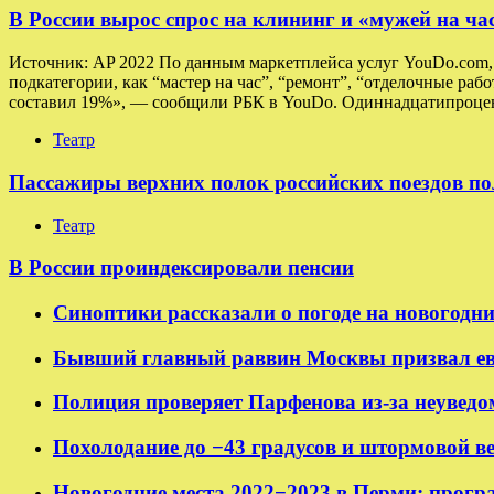
В России вырос спрос на клининг и «мужей на ча
Источник: AP 2022 По данным маркетплейса услуг YouDo.com, в
подкатегории, как “мастер на час”, “ремонт”, “отделочные раб
составил 19%», — сообщили РБК в YouDo. Одиннадцатипроцен
Театр
Пассажиры верхних полок российских поездов по
Театр
В России проиндексировали пенсии
Синоптики рассказали о погоде на новогодн
Бывший главный раввин Москвы призвал ев
Полиция проверяет Парфенова из-за неуведо
Похолодание до −43 градусов и штормовой в
Новогодние места 2022−2023 в Перми: прогр