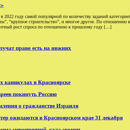
с»
 2022 году самой популярной по количеству заданий категорией
оты”, “крупное строительство”, и многое другое. По отношению 
тный рост спроса по отношению к прошлому году […]
лучат право есть на нижних
их каникулах в Красноярске
реев покинуть Россию
мления о гражданстве Израиля
етер ожидаются в Красноярском крае 31 декабря
амма мероприятий, куда сходить