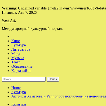
Warning
: Undefined variable $meta2 in
/var/www/user658379/data
Skip
Пятница, Авг 7, 2026
to
West Art.
content
Международный культурный портал.
Кино
Культура
Литература
Мода
Музыка
Театр
Образование
Карта сайта
Найти:
Home
Культура
Актрисы Хаматова и Раппопорт исключены из попечитель
Культура