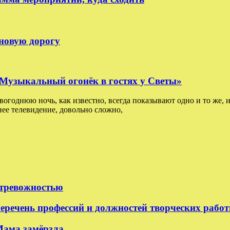
 новую дорогу
: Музыкальный огонёк в гостях у Светы»
овогоднюю ночь, как известно, всегда показывают одно и то же, и
ее телевидение, довольно сложно,
 тревожностью
еречень профессий и должностей творческих рабо
Мама замёрзла