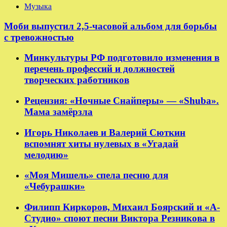
Музыка
Моби выпустил 2,5-часовой альбом для борьбы
с тревожностью
Минкультуры РФ подготовило изменения в
перечень профессий и должностей
творческих работников
Рецензия: «Ночные Снайперы» — «Shuba».
Мама замёрзла
Игорь Николаев и Валерий Сюткин
вспомнят хиты нулевых в «Угадай
мелодию»
«Моя Мишель» спела песню для
«Чебурашки»
Филипп Киркоров, Михаил Боярский и «А-
Студио» споют песни Виктора Резникова в