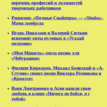
перечень профессий и должностей
творческих работников
Рецензия: «Ночные Снайперы» — «Shuba».
Мама замёрзла
Игорь Николаев и Валерий Сюткин
вспомнят хиты нулевых в «Угадай
мелодию»
«Моя Мишель» спела песню для
«Чебурашки»
Филипп Киркоров, Михаил Боярский и «А-
Студио» споют песни Виктора Резникова в
«Крокусе»
Ваня Дмитриенко и Асия нашли свою
любовь в клипе «Ничего не бойся, я с
тобой»