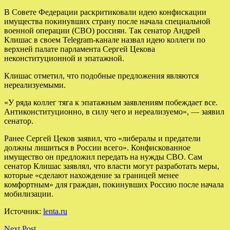
В Совете Федерации раскритиковали идею конфискации
имущества покинувших страну после начала специальной
военной операции (СВО) россиян. Так сенатор Андрей
Клишас в своем Telegram-канале назвал идею коллеги по
верхней палате парламента Сергей Цекова
неконституционной и эпатажной.
Клишас отметил, что подобные предложения являются
нереализуемыми.
«У ряда коллег тяга к эпатажным заявлениям побеждает все.
Антиконституционно, в силу чего и нереализуемо», — заявил
сенатор.
Ранее Сергей Цеков заявил, что «либералы и предатели
должны лишиться в России всего». Конфискованное
имущество он предложил передать на нужды СВО. Сам
сенатор Клишас заявлял, что власти могут разработать меры,
которые «сделают нахождение за границей менее
комфортным» для граждан, покинувших Россию после начала
мобилизации.
Источник:
lenta.ru
Next Post