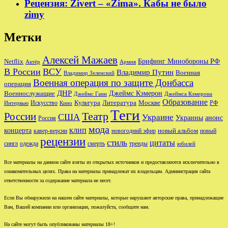
Рецензия: Zivert – «Zima». Кабы не было
zimy
Метки
Алексей Мажаев
Брифинг Минобороны РФ
Netflix
Актёр
Армия
В России
ВСУ
Владимир Путин
Военная
Владимир Зеленский
Военная операция по защите Донбасса
операция
ДНР
Джеймс Кэмерон
Военнослужащие
Джеймс Ганн
Джеймса Кэмерона
Образование
Культура
Москве
Литература
РФ
Интервью
Искусство
Кино
Теги
Театр
России
США
Украине
Украины
анонс
Россия
мода
клип
концерта
новый альбом
новогодний эфир
кавер-версии
новый
рецензии
стиль
цитаты
сингл
одежда
смерть
тренды
юбилей
Все материалы на данном сайте взяты из открытых источников и предоставляются исключительно в
ознакомительных целях. Права на материалы принадлежат их владельцам. Администрация сайта
ответственности за содержание материала не несет.
Если Вы обнаружили на нашем сайте материалы, которые нарушают авторские права, принадлежащие
Вам, Вашей компании или организации, пожалуйста, сообщите нам.
На сайте могут быть опубликованы материалы 18+!