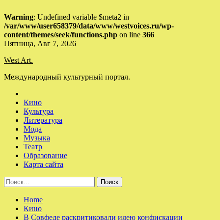
Warning
: Undefined variable $meta2 in
/var/www/user658379/data/www/westvoices.ru/wp-
content/themes/seek/functions.php
on line
366
Skip
Пятница, Авг 7, 2026
to
West Art.
content
Международный культурный портал.
Кино
Культура
Литература
Мода
Музыка
Театр
Образование
Карта сайта
Найти:
Home
Кино
В Совфеде раскритиковали идею конфискации