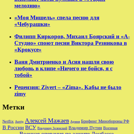
мелодию»
«Моя Мишель» спела песню для
«Чебурашки»
Филипп Киркоров, Михаил Боярский и «А-
Студио» споют песни Виктора Резникова в
«Крокусе»
Ваня Дмитриенко и Асия нашли свою
любовь в клипе «Ничего не бойся, я с
тобой»
Рецензия: Zivert – «Zima». Кабы не было
zimy
Метки
Алексей Мажаев
Брифинг Минобороны РФ
Netflix
Актёр
Армия
В России
ВСУ
Владимир Путин
Военная
Владимир Зеленский
Военная операция по защите Донбасса