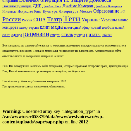
операция
ДНР
Джеймс Кэмерон
Военнослужащие
Джеймс Ганн
Джеймса Кэмерона
Образование
Культура
Москве
Литература
РФ
Интервью
Искусство
Кино
Теги
Театр
России
США
Украине
Украины
анонс
Россия
мода
клип
концерта
новый альбом
новогодний эфир
кавер-версии
новый
рецензии
стиль
цитаты
сингл
одежда
смерть
тренды
юбилей
Все материалы на данном сайте взяты из открытых источников и предоставляются исключительно в
ознакомительных целях. Права на материалы принадлежат их владельцам. Администрация сайта
ответственности за содержание материала не несет.
Если Вы обнаружили на нашем сайте материалы, которые нарушают авторские права, принадлежащие
Вам, Вашей компании или организации, пожалуйста, сообщите нам.
На сайте могут быть опубликованы материалы 18+!
При цитировании ссылка на источник обязательна.
Warning
: Undefined array key "integration_type" in
/var/www/user658379/data/www/westvoices.ru/wp-
content/uploads/.sape/sape.php
on line
2012