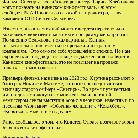
Фильм «Снегирь» российского режиссера Бориса Хлебникова
могут показать на Каннском кинофестивале. Об этом
сообщает РИА Новости со ссылкой на продюсера, главу
компании СТВ Сергея Сельянова.
Известно, что в настоящий момент ведутся переговоры о
возможном включении картины в программу мероприятия.
По мнению Сельянова, показ картины в Каннах
незначительно повлияет на ее продажи иностранным
компаниям. «Это само по себе чрезвычайно сложно. Но нам
европейские продавцы говорят, что даже если лента будет в
Каннском кинофестивале, это не повлияет на продажи
никак», — высказался он.
Премьера фильма назначена на 2023 год. Картина расскажет о
блогерах Никите и Максиме, которые присоединяются к
экипажу старого сейнера «Снегирь». Во время путешествия
им придется столкнуться с множеством испытаний.
Режиссером ленты выступил Борис Хлебников, известный по
проектам «Аритмия», «Обычная женщина», «Коктебель»,
«Короткое замыкание» и другим.
Ранее сообщалось о том, что Кристен Стюарт возглавит жюри
Берлинского кинофестиваля.
Источник:
lenta.ru