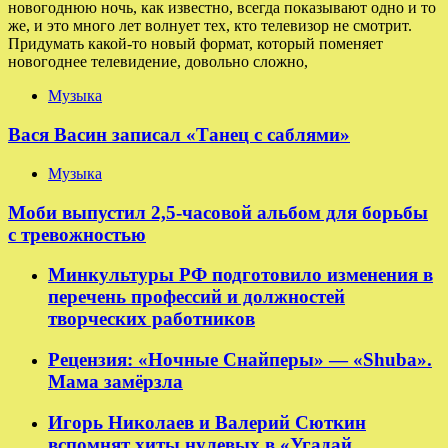
новогоднюю ночь, как известно, всегда показывают одно и то
же, и это много лет волнует тех, кто телевизор не смотрит.
Придумать какой-то новый формат, который поменяет
новогоднее телевидение, довольно сложно,
Музыка
Вася Васин записал «Танец с саблями»
Музыка
Моби выпустил 2,5-часовой альбом для борьбы
с тревожностью
Минкультуры РФ подготовило изменения в
перечень профессий и должностей
творческих работников
Рецензия: «Ночные Снайперы» — «Shuba».
Мама замёрзла
Игорь Николаев и Валерий Сюткин
вспомнят хиты нулевых в «Угадай