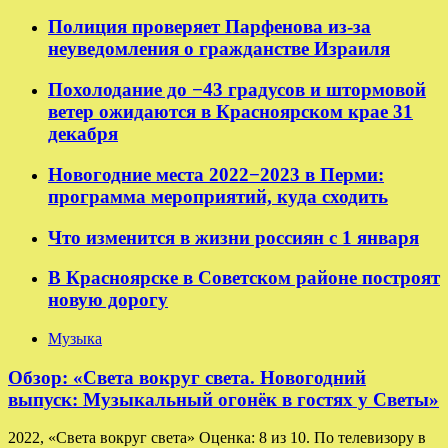
Полиция проверяет Парфенова из-за
неуведомления о гражданстве Израиля
Похолодание до −43 градусов и штормовой
ветер ожидаются в Красноярском крае 31
декабря
Новогодние места 2022−2023 в Перми:
программа мероприятий, куда сходить
Что изменится в жизни россиян с 1 января
В Красноярске в Советском районе построят
новую дорогу
Музыка
Обзор: «Света вокруг света. Новогодний
выпуск: Музыкальный огонёк в гостях у Светы»
2022, «Света вокруг света» Оценка: 8 из 10. По телевизору в