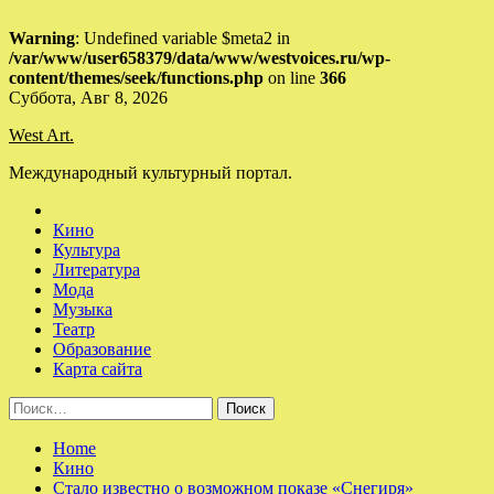
Warning
: Undefined variable $meta2 in
/var/www/user658379/data/www/westvoices.ru/wp-
content/themes/seek/functions.php
on line
366
Skip
Суббота, Авг 8, 2026
to
West Art.
content
Международный культурный портал.
Кино
Культура
Литература
Мода
Музыка
Театр
Образование
Карта сайта
Найти:
Home
Кино
Стало известно о возможном показе «Снегиря»