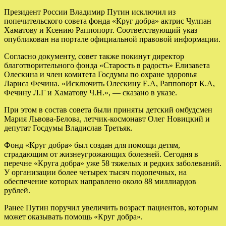
Президент России Владимир Путин исключил из
попечительского совета фонда «Круг добра» актрис Чулпан
Хаматову и Ксению Раппопорт. Соответствующий указ
опубликован на портале официальной правовой информации.
Согласно документу, совет также покинут директор
благотворительного фонда «Старость в радость» Елизавета
Олескина и член комитета Госдумы по охране здоровья
Лариса Фечина. «Исключить Олескину Е.А, Раппопорт К.А,
Фечину Л.Г и Хаматову Ч.Н.», — сказано в указе.
При этом в состав совета были приняты детский омбудсмен
Мария Львова-Белова, летчик-космонавт Олег Новицкий и
депутат Госдумы Владислав Третьяк.
Фонд «Круг добра» был создан для помощи детям,
страдающим от жизнеугрожающих болезней. Сегодня в
перечне «Круга добра» уже 58 тяжелых и редких заболеваний.
У организации более четырех тысяч подопечных, на
обеспечение которых направлено около 88 миллиардов
рублей.
Ранее Путин поручил увеличить возраст пациентов, которым
может оказывать помощь «Круг добра».