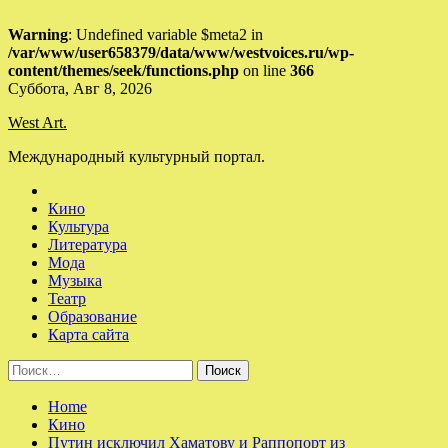
Warning
: Undefined variable $meta2 in
/var/www/user658379/data/www/westvoices.ru/wp-
content/themes/seek/functions.php
on line
366
Skip
Суббота, Авг 8, 2026
to
West Art.
content
Международный культурный портал.
Кино
Культура
Литература
Мода
Музыка
Театр
Образование
Карта сайта
Найти:
Home
Кино
Путин исключил Хаматову и Раппопорт из