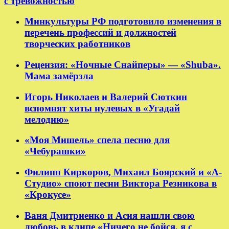
с тревожностью
Минкультуры РФ подготовило изменения в
перечень профессий и должностей
творческих работников
Рецензия: «Ночные Снайперы» — «Shuba».
Мама замёрзла
Игорь Николаев и Валерий Сюткин
вспомнят хиты нулевых в «Угадай
мелодию»
«Моя Мишель» спела песню для
«Чебурашки»
Филипп Киркоров, Михаил Боярский и «А-
Студио» споют песни Виктора Резникова в
«Крокусе»
Ваня Дмитриенко и Асия нашли свою
любовь в клипе «Ничего не бойся, я с