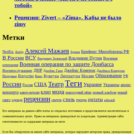
тобой»
Рецензия: Zivert – «Zima». Кабы не было
zimy
Метки
Алексей Мажаев
Брифинг Минобороны РФ
Netflix
Актёр
Армия
В России
ВСУ
Владимир Путин
Военная
Владимир Зеленский
Военная операция по защите Донбасса
операция
ДНР
Джеймс Кэмерон
Военнослужащие
Джеймс Ганн
Джеймса Кэмерона
Образование
Культура
Москве
Литература
РФ
Интервью
Искусство
Кино
Теги
Театр
России
США
Украине
Украины
анонс
Россия
мода
клип
концерта
новый альбом
новогодний эфир
кавер-версии
новый
рецензии
стиль
цитаты
сингл
одежда
смерть
тренды
юбилей
Все материалы на данном сайте взяты из открытых источников и предоставляются исключительно в
ознакомительных целях. Права на материалы принадлежат их владельцам. Администрация сайта
ответственности за содержание материала не несет.
Если Вы обнаружили на нашем сайте материалы, которые нарушают авторские права, принадлежащие