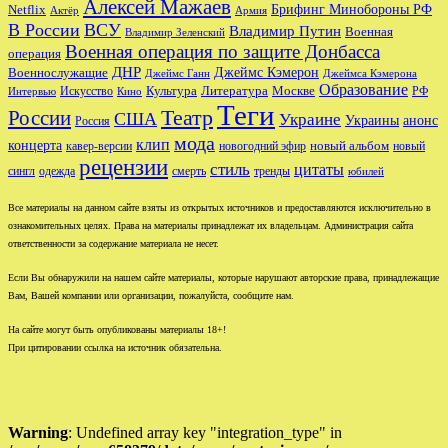
Алексей Мажаев
Брифинг Минобороны РФ
Netflix
Актёр
Армия
В России
ВСУ
Владимир Путин
Военная
Владимир Зеленский
Военная операция по защите Донбасса
операция
ДНР
Джеймс Кэмерон
Военнослужащие
Джеймс Ганн
Джеймса Кэмерона
Образование
Культура
Москве
Литература
РФ
Интервью
Искусство
Кино
Теги
Театр
России
США
Украине
Украины
анонс
Россия
мода
клип
концерта
новый альбом
новогодний эфир
кавер-версии
новый
рецензии
стиль
цитаты
сингл
одежда
смерть
тренды
юбилей
Все материалы на данном сайте взяты из открытых источников и предоставляются исключительно в
ознакомительных целях. Права на материалы принадлежат их владельцам. Администрация сайта
ответственности за содержание материала не несет.
Если Вы обнаружили на нашем сайте материалы, которые нарушают авторские права, принадлежащие
Вам, Вашей компании или организации, пожалуйста, сообщите нам.
На сайте могут быть опубликованы материалы 18+!
При цитировании ссылка на источник обязательна.
Warning
: Undefined array key "integration_type" in