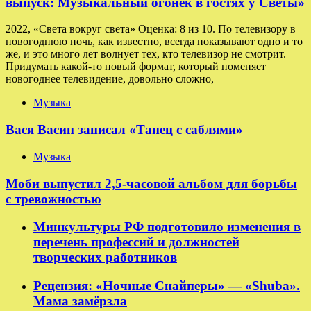
выпуск: Музыкальный огонёк в гостях у Светы»
2022, «Света вокруг света» Оценка: 8 из 10. По телевизору в
новогоднюю ночь, как известно, всегда показывают одно и то
же, и это много лет волнует тех, кто телевизор не смотрит.
Придумать какой-то новый формат, который поменяет
новогоднее телевидение, довольно сложно,
Музыка
Вася Васин записал «Танец с саблями»
Музыка
Моби выпустил 2,5-часовой альбом для борьбы
с тревожностью
Минкультуры РФ подготовило изменения в
перечень профессий и должностей
творческих работников
Рецензия: «Ночные Снайперы» — «Shuba».
Мама замёрзла