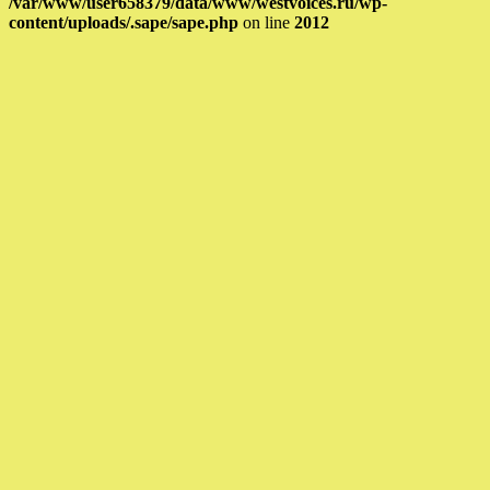
/var/www/user658379/data/www/westvoices.ru/wp-
content/uploads/.sape/sape.php
on line
2012