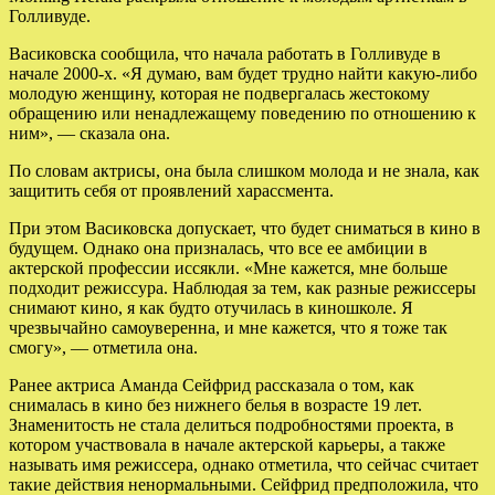
Голливуде.
Васиковска сообщила, что начала работать в Голливуде в
начале 2000-х. «Я думаю, вам будет трудно найти какую-либо
молодую женщину, которая не подвергалась жестокому
обращению или ненадлежащему поведению по отношению к
ним», — сказала она.
По словам актрисы, она была слишком молода и не знала, как
защитить себя от проявлений харассмента.
При этом Васиковска допускает, что будет сниматься в кино в
будущем. Однако она призналась, что все ее амбиции в
актерской профессии иссякли. «Мне кажется, мне больше
подходит режиссура. Наблюдая за тем, как разные режиссеры
снимают кино, я как будто отучилась в киношколе. Я
чрезвычайно самоуверенна, и мне кажется, что я тоже так
смогу», — отметила она.
Ранее актриса Аманда Сейфрид рассказала о том, как
снималась в кино без нижнего белья в возрасте 19 лет.
Знаменитость не стала делиться подробностями проекта, в
котором участвовала в начале актерской карьеры, а также
называть имя режиссера, однако отметила, что сейчас считает
такие действия ненормальными. Сейфрид предположила, что