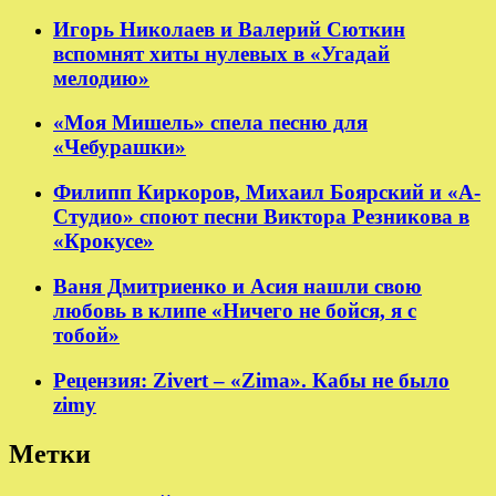
Игорь Николаев и Валерий Сюткин
вспомнят хиты нулевых в «Угадай
мелодию»
«Моя Мишель» спела песню для
«Чебурашки»
Филипп Киркоров, Михаил Боярский и «А-
Студио» споют песни Виктора Резникова в
«Крокусе»
Ваня Дмитриенко и Асия нашли свою
любовь в клипе «Ничего не бойся, я с
тобой»
Рецензия: Zivert – «Zima». Кабы не было
zimy
Метки