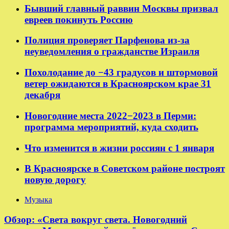
Бывший главный раввин Москвы призвал
евреев покинуть Россию
Полиция проверяет Парфенова из-за
неуведомления о гражданстве Израиля
Похолодание до −43 градусов и штормовой
ветер ожидаются в Красноярском крае 31
декабря
Новогодние места 2022−2023 в Перми:
программа мероприятий, куда сходить
Что изменится в жизни россиян с 1 января
В Красноярске в Советском районе построят
новую дорогу
Музыка
Обзор: «Света вокруг света. Новогодний