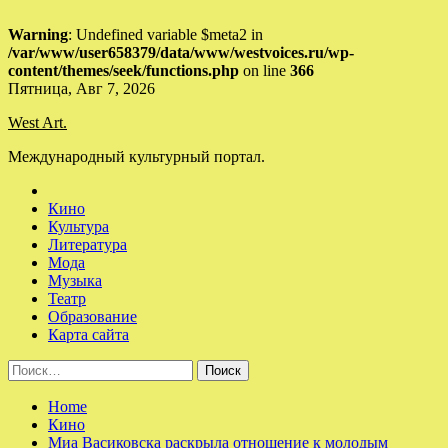
Warning
: Undefined variable $meta2 in
/var/www/user658379/data/www/westvoices.ru/wp-
content/themes/seek/functions.php
on line
366
Skip
Пятница, Авг 7, 2026
to
West Art.
content
Международный культурный портал.
Кино
Культура
Литература
Мода
Музыка
Театр
Образование
Карта сайта
Найти:
Home
Кино
Миа Васиковска раскрыла отношение к молодым