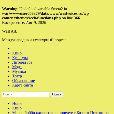
Warning
: Undefined variable $meta2 in
/var/www/user658379/data/www/westvoices.ru/wp-
content/themes/seek/functions.php
on line
366
Skip
Воскресенье, Авг 9, 2026
to
West Art.
content
Международный культурный портал.
Кино
Культура
Литература
Мода
Музыка
Театр
Образование
Карта сайта
Найти:
Home
Кино
Марго Робби рассказала о поцелуе с Брэдом Питтом на