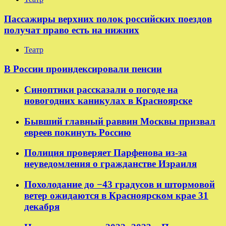
Пассажиры верхних полок российских поездов
получат право есть на нижних
Театр
В России проиндексировали пенсии
Синоптики рассказали о погоде на
новогодних каникулах в Красноярске
Бывший главный раввин Москвы призвал
евреев покинуть Россию
Полиция проверяет Парфенова из-за
неуведомления о гражданстве Израиля
Похолодание до −43 градусов и штормовой
ветер ожидаются в Красноярском крае 31
декабря