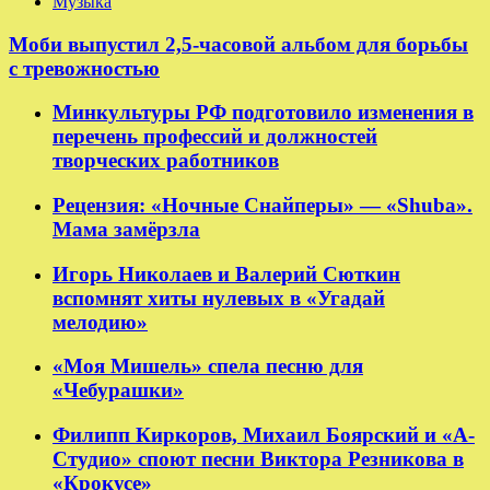
Музыка
Моби выпустил 2,5-часовой альбом для борьбы
с тревожностью
Минкультуры РФ подготовило изменения в
перечень профессий и должностей
творческих работников
Рецензия: «Ночные Снайперы» — «Shuba».
Мама замёрзла
Игорь Николаев и Валерий Сюткин
вспомнят хиты нулевых в «Угадай
мелодию»
«Моя Мишель» спела песню для
«Чебурашки»
Филипп Киркоров, Михаил Боярский и «А-
Студио» споют песни Виктора Резникова в
«Крокусе»