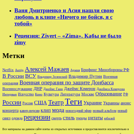
Ваня Дмитриенко и Асия нашли свою
любовь в клипе «Ничего не бойся, я с
тобой»
Рецензия: Zivert – «Zima». Кабы не было
zimy
Метки
Алексей Мажаев
Брифинг Минобороны РФ
Netflix
Актёр
Армия
В России
ВСУ
Владимир Путин
Военная
Владимир Зеленский
Военная операция по защите Донбасса
операция
ДНР
Джеймс Кэмерон
Военнослужащие
Джеймс Ганн
Джеймса Кэмерона
Образование
Культура
Москве
Литература
РФ
Интервью
Искусство
Кино
Теги
Театр
России
США
Украине
Украины
анонс
Россия
мода
клип
концерта
новый альбом
новогодний эфир
кавер-версии
новый
рецензии
стиль
цитаты
сингл
одежда
смерть
тренды
юбилей
Все материалы на данном сайте взяты из открытых источников и предоставляются исключительно в