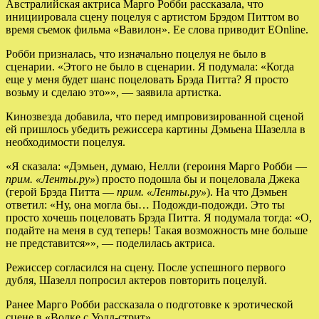
Австралийская актриса Марго Робби рассказала, что
инициировала сцену поцелуя с артистом Брэдом Питтом во
время съемок фильма «Вавилон». Ее слова приводит EOnline.
Робби призналась, что изначально поцелуя не было в
сценарии. «Этого не было в сценарии. Я подумала: «Когда
еще у меня будет шанс поцеловать Брэда Питта? Я просто
возьму и сделаю это»», — заявила артистка.
Кинозвезда добавила, что перед импровизированной сценой
ей пришлось убедить режиссера картины Дэмьена Шазелла в
необходимости поцелуя.
«Я сказала: «Дэмьен, думаю, Нелли (героиня Марго Робби —
прим. «Ленты.ру»
) просто подошла бы и поцеловала Джека
(герой Брэда Питта —
прим. «Ленты.ру»
). На что Дэмьен
ответил: «Ну, она могла бы… Подожди-подожди. Это ты
просто хочешь поцеловать Брэда Питта. Я подумала тогда: «О,
подайте на меня в суд теперь! Такая возможность мне больше
не представится»», — поделилась актриса.
Режиссер согласился на сцену. После успешного первого
дубля, Шазелл попросил актеров повторить поцелуй.
Ранее Марго Робби рассказала о подготовке к эротической
сцене в «Волке с Уолл-стрит».