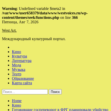
Warning
: Undefined variable $meta2 in
/var/www/user658379/data/www/westvoices.ru/wp-
content/themes/seek/functions.php
on line
366
Skip
Пятница, Авг 7, 2026
to
West Art.
content
Международный культурный портал.
Кино
Культура
Литература
Мода
Музыка
Театр
Образование
Карта сайта
Найти:
Home
Кино
Готовившие госпереворот в ФРГ планировали убийство