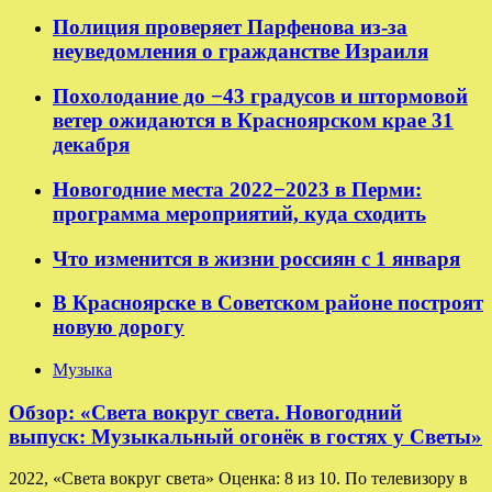
Полиция проверяет Парфенова из-за
неуведомления о гражданстве Израиля
Похолодание до −43 градусов и штормовой
ветер ожидаются в Красноярском крае 31
декабря
Новогодние места 2022−2023 в Перми:
программа мероприятий, куда сходить
Что изменится в жизни россиян с 1 января
В Красноярске в Советском районе построят
новую дорогу
Музыка
Обзор: «Света вокруг света. Новогодний
выпуск: Музыкальный огонёк в гостях у Светы»
2022, «Света вокруг света» Оценка: 8 из 10. По телевизору в