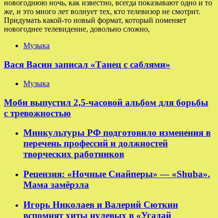
новогоднюю ночь, как известно, всегда показывают одно и то
же, и это много лет волнует тех, кто телевизор не смотрит.
Придумать какой-то новый формат, который поменяет
новогоднее телевидение, довольно сложно,
Музыка
Вася Васин записал «Танец с саблями»
Музыка
Моби выпустил 2,5-часовой альбом для борьбы
с тревожностью
Минкультуры РФ подготовило изменения в
перечень профессий и должностей
творческих работников
Рецензия: «Ночные Снайперы» — «Shuba».
Мама замёрзла
Игорь Николаев и Валерий Сюткин
вспомнят хиты нулевых в «Угадай