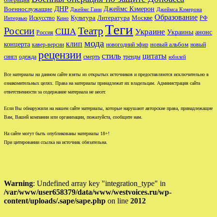
операция
ДНР
Джеймс Кэмерон
Военнослужащие
Джеймс Ганн
Джеймса Кэмерона
Образование
Культура
Москве
Литература
РФ
Интервью
Искусство
Кино
Теги
Театр
России
США
Украине
Украины
анонс
Россия
мода
клип
концерта
новый альбом
новогодний эфир
кавер-версии
новый
рецензии
стиль
цитаты
сингл
одежда
смерть
тренды
юбилей
Все материалы на данном сайте взяты из открытых источников и предоставляются исключительно в
ознакомительных целях. Права на материалы принадлежат их владельцам. Администрация сайта
ответственности за содержание материала не несет.
Если Вы обнаружили на нашем сайте материалы, которые нарушают авторские права, принадлежащие
Вам, Вашей компании или организации, пожалуйста, сообщите нам.
На сайте могут быть опубликованы материалы 18+!
При цитировании ссылка на источник обязательна.
Warning
: Undefined array key "integration_type" in
/var/www/user658379/data/www/westvoices.ru/wp-
content/uploads/.sape/sape.php
on line
2012