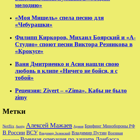
мелодию»
«Моя Мишель» спела песню для
«Чебурашки»
Филипп Киркоров, Михаил Боярский и «А-
Студио» споют песни Виктора Резникова в
«Крокусе»
Ваня Дмитриенко и Асия нашли свою
любовь в клипе «Ничего не бойся, я с
тобой»
Рецензия: Zivert – «Zima». Кабы не было
zimy
Метки
Алексей Мажаев
Брифинг Минобороны РФ
Netflix
Актёр
Армия
В России
ВСУ
Владимир Путин
Военная
Владимир Зеленский
Военная операция по защите Донбасса