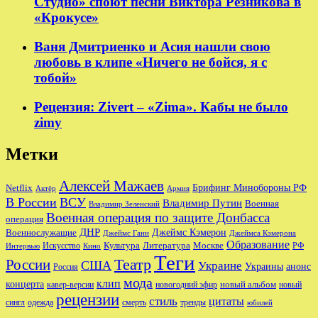
Студио» споют песни Виктора Резникова в
«Крокусе»
Ваня Дмитриенко и Асия нашли свою
любовь в клипе «Ничего не бойся, я с
тобой»
Рецензия: Zivert – «Zima». Кабы не было
zimy
Метки
Алексей Мажаев
Брифинг Минобороны РФ
Netflix
Актёр
Армия
В России
ВСУ
Владимир Путин
Военная
Владимир Зеленский
Военная операция по защите Донбасса
операция
ДНР
Джеймс Кэмерон
Военнослужащие
Джеймс Ганн
Джеймса Кэмерона
Образование
Культура
Москве
Литература
РФ
Интервью
Искусство
Кино
Теги
Театр
России
США
Украине
Украины
анонс
Россия
мода
клип
концерта
новый альбом
новогодний эфир
кавер-версии
новый
рецензии
стиль
цитаты
сингл
одежда
смерть
тренды
юбилей