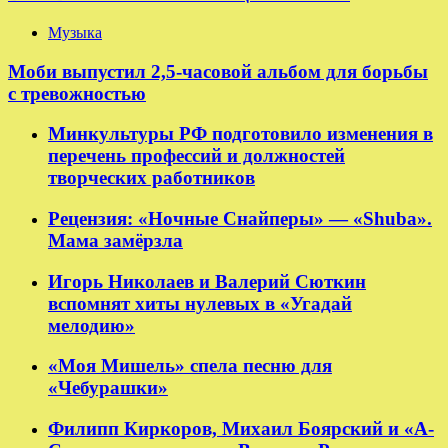
Музыка
Моби выпустил 2,5-часовой альбом для борьбы
с тревожностью
Минкультуры РФ подготовило изменения в
перечень профессий и должностей
творческих работников
Рецензия: «Ночные Снайперы» — «Shuba».
Мама замёрзла
Игорь Николаев и Валерий Сюткин
вспомнят хиты нулевых в «Угадай
мелодию»
«Моя Мишель» спела песню для
«Чебурашки»
Филипп Киркоров, Михаил Боярский и «А-