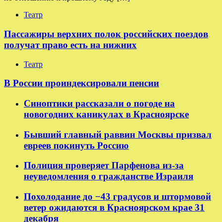
Театр
Пассажиры верхних полок российских поездов
получат право есть на нижних
Театр
В России проиндексировали пенсии
Синоптики рассказали о погоде на
новогодних каникулах в Красноярске
Бывший главный раввин Москвы призвал
евреев покинуть Россию
Полиция проверяет Парфенова из-за
неуведомления о гражданстве Израиля
Похолодание до −43 градусов и штормовой
ветер ожидаются в Красноярском крае 31
декабря