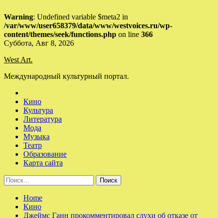
Warning
: Undefined variable $meta2 in
/var/www/user658379/data/www/westvoices.ru/wp-
content/themes/seek/functions.php
on line
366
Skip
Суббота, Авг 8, 2026
to
West Art.
content
Международный культурный портал.
Кино
Культура
Литература
Мода
Музыка
Театр
Образование
Карта сайта
Найти:
Home
Кино
Джеймс Ганн прокомментировал слухи об отказе от