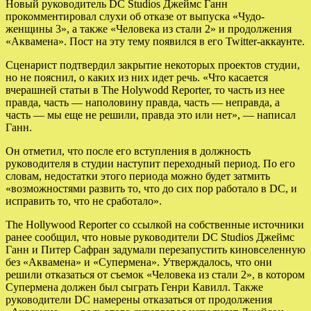
Новый руководитель DC Studios Джеймс Ганн
прокомментировал слухи об отказе от выпуска «Чудо-
женщины 3», а также «Человека из стали 2» и продолжения
«Аквамена». Пост на эту тему появился в его Twitter-аккаунте.
Сценарист подтвердил закрытие некоторых проектов студии,
но не пояснил, о каких из них идет речь. «Что касается
вчерашней статьи в The Holywodd Reporter, то часть из нее
правда, часть — наполовину правда, часть — неправда, а
часть — мы еще не решили, правда это или нет», — написал
Ганн.
Он отметил, что после его вступления в должность
руководителя в студии наступит переходный период. По его
словам, недостатки этого периода можно будет затмить
«возможностями развить то, что до сих пор работало в DC, и
исправить то, что не сработало».
The Hollywood Reporter со ссылкой на собственные источники
ранее сообщил, что новые руководители DC Studios Джеймс
Ганн и Питер Сафран задумали перезапустить киновселенную
без «Аквамена» и «Супермена». Утверждалось, что они
решили отказаться от съемок «Человека из стали 2», в котором
Супермена должен был сыграть Генри Кавилл. Также
руководители DC намерены отказаться от продолжения