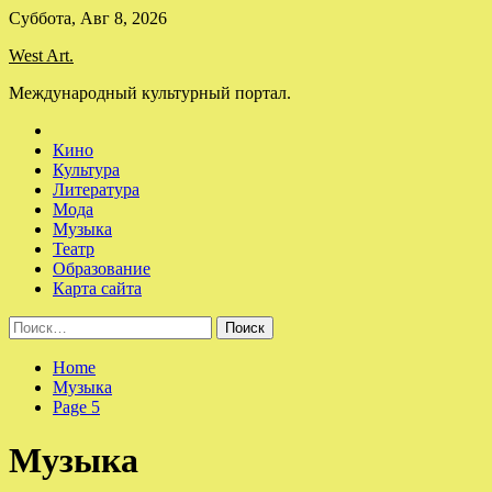
Skip
Суббота, Авг 8, 2026
to
West Art.
content
Международный культурный портал.
Кино
Культура
Литература
Мода
Музыка
Театр
Образование
Карта сайта
Найти:
Home
Музыка
Page 5
Музыка