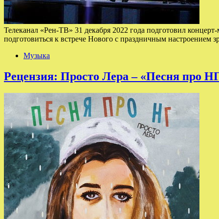
Телеканал «Рен-ТВ» 31 декабря 2022 года подготовил концерт-
подготовиться к встрече Нового с праздничным настроением
Музыка
Рецензия: Просто Лера – «Песня про Н