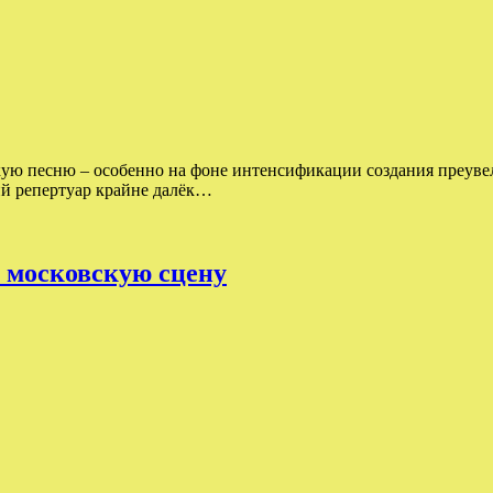
такую песню – особенно на фоне интенсификации создания преув
ий репертуар крайне далёк…
 московскую сцену