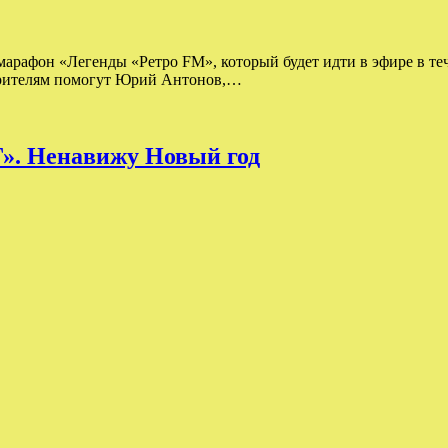
марафон «Легенды «Ретро FM», который будет идти в эфире в теч
 зрителям помогут Юрий Антонов,…
Г». Ненавижу Новый год