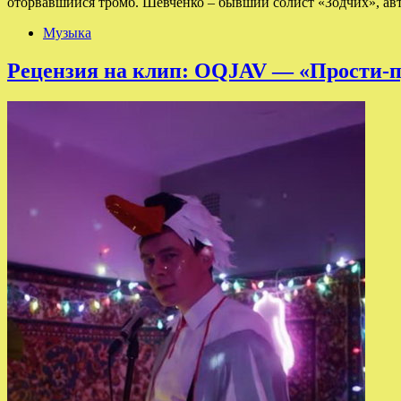
оторвавшийся тромб. Шевченко – бывший солист «Зодчих», ав
Музыка
Рецензия на клип: OQJAV — «Прости-