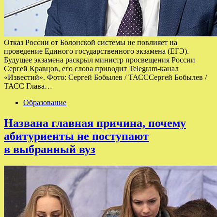
Отказ России от Болонской системы не повлияет на
проведение Единого государственного экзамена (ЕГЭ).
Будущее экзамена раскрыл министр просвещения России
Сергей Кравцов, его слова приводит Telegram-канал
«Известий». Фото: Сергей Бобылев / ТАСССергей Бобылев /
ТАСС Глава…
Образование
Названа главная причина, почему
абитуриенты не поступают
в выбранный вуз