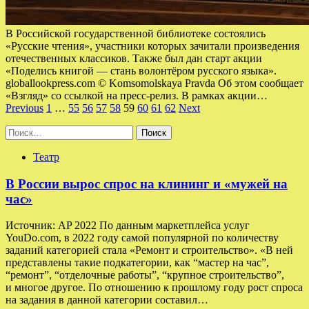
В Российской государственной библиотеке состоялись
«Русские чтения», участники которых зачитали произведения
отечественных классиков. Также был дан старт акции
«Поделись книгой — стань волонтёром русского языка».
globallookpress.com © Komsomolskaya Pravda Об этом сообщает
«Взгляд» со ссылкой на пресс-релиз. В рамках акции…
Пагинация
Previous
1
…
55
56
57
58
59
60
61
62
Next
записей
Найти:
Театр
В России вырос спрос на клининг и «мужей на
час»
Источник: AP 2022 По данным маркетплейса услуг
YouDo.com, в 2022 году самой популярной по количеству
заданий категорией стала «Ремонт и строительство». «В ней
представлены такие подкатегории, как “мастер на час”,
“ремонт”, “отделочные работы”, “крупное строительство”,
и многое другое. По отношению к прошлому году рост спроса
на задания в данной категории составил…