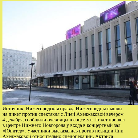
Источник: Нижегородская правда Нижегородцы вышли
на пикет против спектакля с Лией Ахеджаковой вечером
4 декабря, сообщили очевидцы в соцсетях. Пикет прошел
в центре Нижнего Новгорода у входа в концертный зал
«Юпитер». Участники высказались против позиции Лии
Ахеджаковой относительно спецоперации. Актриса