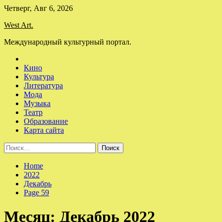
Skip
Четверг, Авг 6, 2026
to
West Art.
content
Международный культурный портал.
Кино
Культура
Литература
Мода
Музыка
Театр
Образование
Карта сайта
Найти:
Home
2022
Декабрь
Page 59
Месяц:
Декабрь 2022