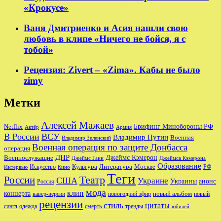
«Крокусе»
Ваня Дмитриенко и Асия нашли свою
любовь в клипе «Ничего не бойся, я с
тобой»
Рецензия: Zivert – «Zima». Кабы не было
zimy
Метки
Алексей Мажаев
Брифинг Минобороны РФ
Netflix
Актёр
Армия
В России
ВСУ
Владимир Путин
Военная
Владимир Зеленский
Военная операция по защите Донбасса
операция
ДНР
Джеймс Кэмерон
Военнослужащие
Джеймс Ганн
Джеймса Кэмерона
Образование
Культура
Москве
Литература
РФ
Интервью
Искусство
Кино
Теги
Театр
России
США
Украине
Украины
анонс
Россия
мода
клип
концерта
новый альбом
новогодний эфир
кавер-версии
новый
рецензии
стиль
цитаты
сингл
одежда
смерть
тренды
юбилей