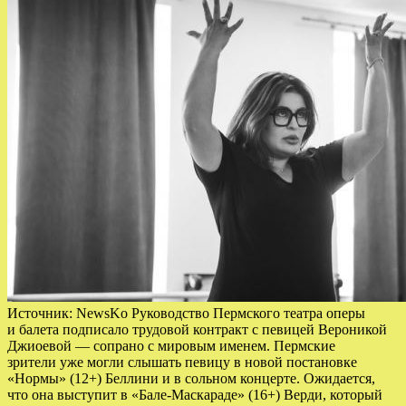
Источник: NewsKo Руководство Пермского театра оперы
и балета подписало трудовой контракт с певицей Вероникой
Джиоевой — сопрано с мировым именем. Пермские
зрители уже могли слышать певицу в новой постановке
«Нормы» (12+) Беллини и в сольном концерте. Ожидается,
что она выступит в «Бале-Маскараде» (16+) Верди, который