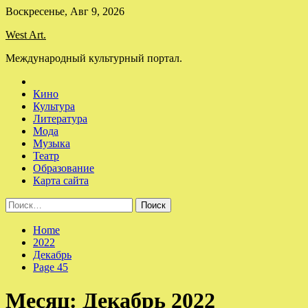
Skip
Воскресенье, Авг 9, 2026
to
West Art.
content
Международный культурный портал.
Кино
Культура
Литература
Мода
Музыка
Театр
Образование
Карта сайта
Найти:
Home
2022
Декабрь
Page 45
Месяц:
Декабрь 2022