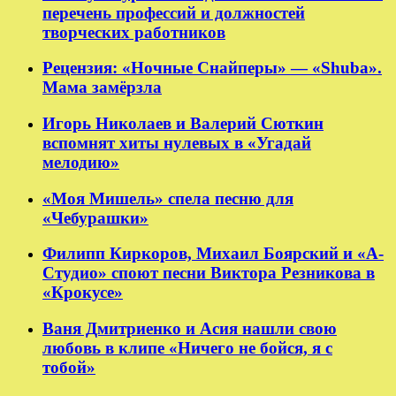
перечень профессий и должностей
творческих работников
Рецензия: «Ночные Снайперы» — «Shuba».
Мама замёрзла
Игорь Николаев и Валерий Сюткин
вспомнят хиты нулевых в «Угадай
мелодию»
«Моя Мишель» спела песню для
«Чебурашки»
Филипп Киркоров, Михаил Боярский и «А-
Студио» споют песни Виктора Резникова в
«Крокусе»
Ваня Дмитриенко и Асия нашли свою
любовь в клипе «Ничего не бойся, я с
тобой»