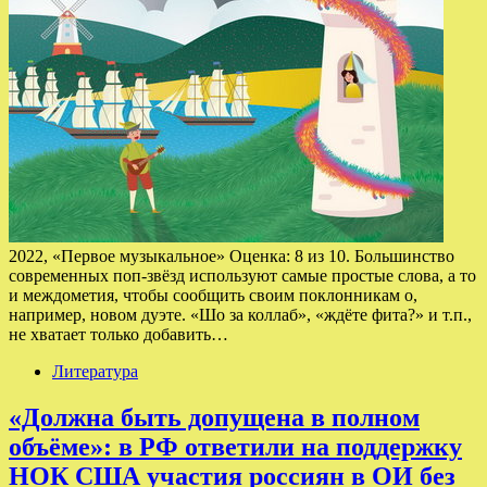
2022, «Первое музыкальное» Оценка: 8 из 10. Большинство
современных поп-звёзд используют самые простые слова, а то
и междометия, чтобы сообщить своим поклонникам о,
например, новом дуэте. «Шо за коллаб», «ждёте фита?» и т.п.,
не хватает только добавить…
Литература
«Должна быть допущена в полном
объёме»: в РФ ответили на поддержку
НОК США участия россиян в ОИ без