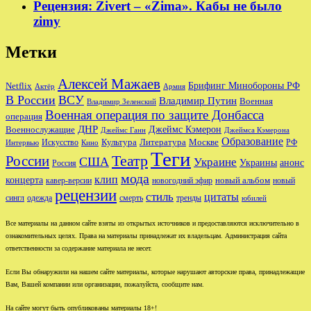
Рецензия: Zivert – «Zima». Кабы не было
zimy
Метки
Алексей Мажаев
Брифинг Минобороны РФ
Netflix
Актёр
Армия
В России
ВСУ
Владимир Путин
Военная
Владимир Зеленский
Военная операция по защите Донбасса
операция
ДНР
Джеймс Кэмерон
Военнослужащие
Джеймс Ганн
Джеймса Кэмерона
Образование
Культура
Москве
Литература
РФ
Интервью
Искусство
Кино
Теги
Театр
России
США
Украине
Украины
анонс
Россия
мода
клип
концерта
новый альбом
новогодний эфир
кавер-версии
новый
рецензии
стиль
цитаты
сингл
одежда
смерть
тренды
юбилей
Все материалы на данном сайте взяты из открытых источников и предоставляются исключительно в
ознакомительных целях. Права на материалы принадлежат их владельцам. Администрация сайта
ответственности за содержание материала не несет.
Если Вы обнаружили на нашем сайте материалы, которые нарушают авторские права, принадлежащие
Вам, Вашей компании или организации, пожалуйста, сообщите нам.
На сайте могут быть опубликованы материалы 18+!