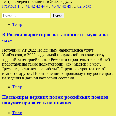
театр намерен поставить в 2023 году.…
Пагинация
Previous
1
…
41
42
43
44
45
46
47
48
49
…
62
Next
записей
Найти:
Театр
В России вырос спрос на клининг и «мужей на
час»
Источник: AP 2022 По данным маркетплейса услуг
YouDo.com, в 2022 году самой популярной по количеству
заданий категорией стала «Ремонт и строительство». «В ней
представлены такие подкатегории, как “мастер на час”,
“ремонт”, “отделочные работы”, “крупное строительство”,
и многое другое. По отношению к прошлому году рост спроса
на задания в данной категории составил…
Театр
Пассажиры верхних полок российских поездов
получат право есть на нижних
Театр