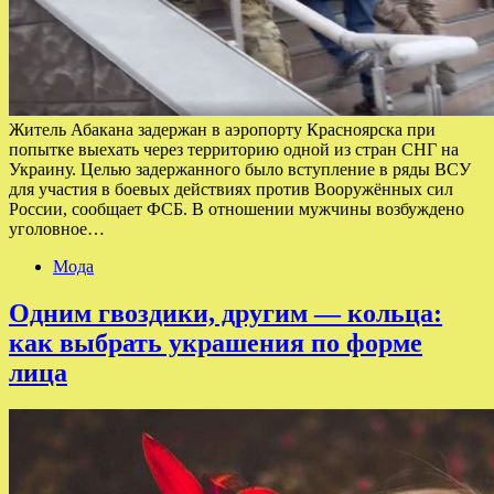
Житель Абакана задержан в аэропорту Красноярска при
попытке выехать через территорию одной из стран СНГ на
Украину. Целью задержанного было вступление в ряды ВСУ
для участия в боевых действиях против Вооружённых сил
России, сообщает ФСБ. В отношении мужчины возбуждено
уголовное…
Мода
Одним гвоздики, другим — кольца:
как выбрать украшения по форме
лица