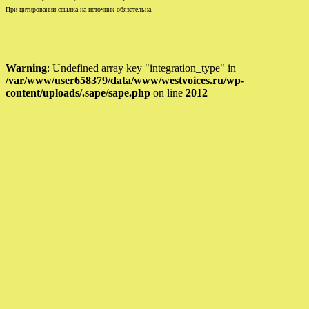
При цитировании ссылка на источник обязательна.
Warning
: Undefined array key "integration_type" in
/var/www/user658379/data/www/westvoices.ru/wp-
content/uploads/.sape/sape.php
on line
2012