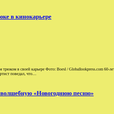
юке в кинокарьере
трюком в своей карьере Фото: Boesl / Globallookpress.com 60-л
Артист поведал, что…
ли волшебную «Новогоднюю песню»