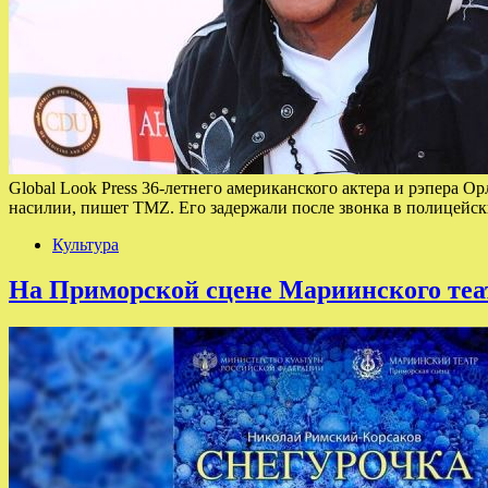
Global Look Press 36-летнего американского актера и рэпера 
насилии, пишет TMZ. Его задержали после звонка в полицейс
Культура
На Приморской сцене Мариинского теа