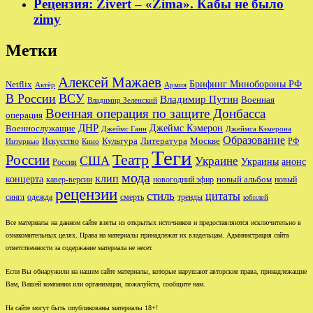
Рецензия: Zivert – «Zima». Кабы не было
zimy
Метки
Алексей Мажаев
Брифинг Минобороны РФ
Netflix
Актёр
Армия
В России
ВСУ
Владимир Путин
Военная
Владимир Зеленский
Военная операция по защите Донбасса
операция
ДНР
Джеймс Кэмерон
Военнослужащие
Джеймс Ганн
Джеймса Кэмерона
Образование
Культура
Москве
Литература
РФ
Интервью
Искусство
Кино
Теги
Театр
России
США
Украине
Украины
анонс
Россия
мода
клип
концерта
новый альбом
новогодний эфир
кавер-версии
новый
рецензии
стиль
цитаты
сингл
одежда
смерть
тренды
юбилей
Все материалы на данном сайте взяты из открытых источников и предоставляются исключительно в
ознакомительных целях. Права на материалы принадлежат их владельцам. Администрация сайта
ответственности за содержание материала не несет.
Если Вы обнаружили на нашем сайте материалы, которые нарушают авторские права, принадлежащие
Вам, Вашей компании или организации, пожалуйста, сообщите нам.
На сайте могут быть опубликованы материалы 18+!