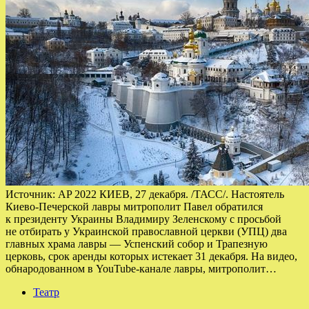
Источник: AP 2022 КИЕВ, 27 декабря. /ТАСС/. Настоятель
Киево-Печерской лавры митрополит Павел обратился
к президенту Украины Владимиру Зеленскому с просьбой
не отбирать у Украинской православной церкви (УПЦ) два
главных храма лавры — Успенский собор и Трапезную
церковь, срок аренды которых истекает 31 декабря. На видео,
обнародованном в YouTube-канале лавры, митрополит…
Театр