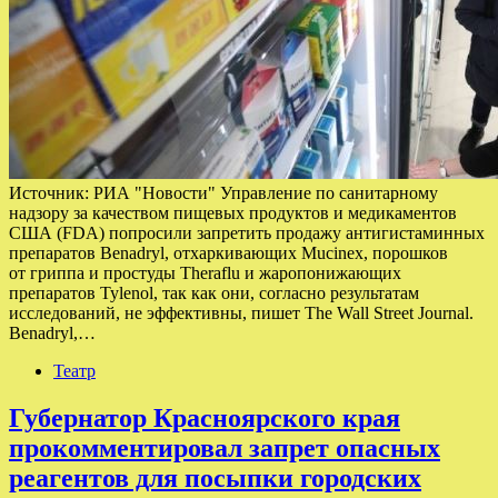
Источник: РИА "Новости" Управление по санитарному
надзору за качеством пищевых продуктов и медикаментов
США (FDA) попросили запретить продажу антигистаминных
препаратов Benadryl, отхаркивающих Mucinex, порошков
от гриппа и простуды Theraflu и жаропонижающих
препаратов Tylenol, так как они, согласно результатам
исследований, не эффективны, пишет The Wall Street Journal.
Benadryl,…
Театр
Губернатор Красноярского края
прокомментировал запрет опасных
реагентов для посыпки городских