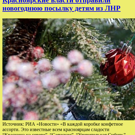
Красноярские власти отправили
новогоднюю посылку детям из ЛНР
Источник: РИА «Новости» «В каждой коробке конфетное
ассорти. Это известные всем красноярцам сладости
“Краскоша на севере”, “Саянские”, “Удивительная Сибирь”