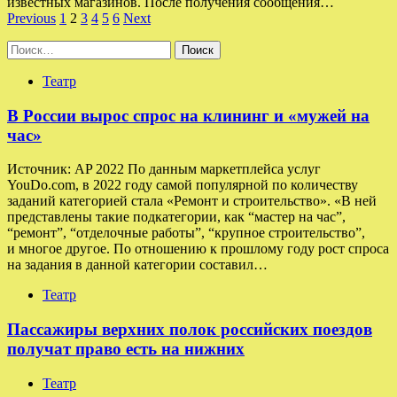
известных магазинов. После получения сообщения…
Пагинация
Previous
1
2
3
4
5
6
Next
записей
Найти:
Театр
В России вырос спрос на клининг и «мужей на
час»
Источник: AP 2022 По данным маркетплейса услуг
YouDo.com, в 2022 году самой популярной по количеству
заданий категорией стала «Ремонт и строительство». «В ней
представлены такие подкатегории, как “мастер на час”,
“ремонт”, “отделочные работы”, “крупное строительство”,
и многое другое. По отношению к прошлому году рост спроса
на задания в данной категории составил…
Театр
Пассажиры верхних полок российских поездов
получат право есть на нижних
Театр