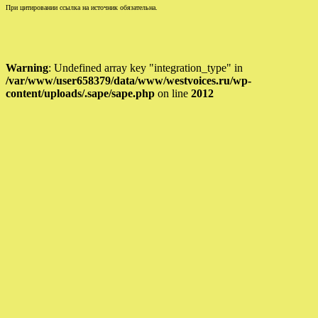
При цитировании ссылка на источник обязательна.
Warning
: Undefined array key "integration_type" in
/var/www/user658379/data/www/westvoices.ru/wp-
content/uploads/.sape/sape.php
on line
2012