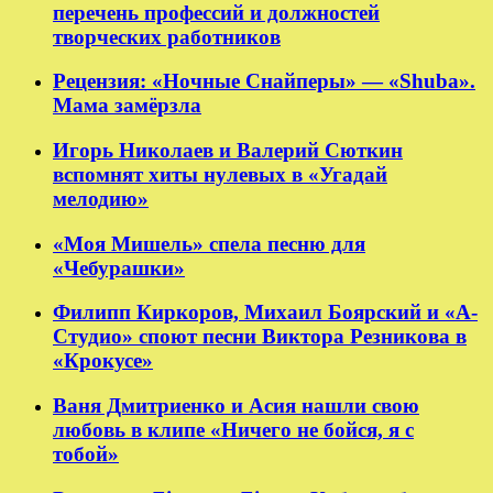
перечень профессий и должностей
творческих работников
Рецензия: «Ночные Снайперы» — «Shuba».
Мама замёрзла
Игорь Николаев и Валерий Сюткин
вспомнят хиты нулевых в «Угадай
мелодию»
«Моя Мишель» спела песню для
«Чебурашки»
Филипп Киркоров, Михаил Боярский и «А-
Студио» споют песни Виктора Резникова в
«Крокусе»
Ваня Дмитриенко и Асия нашли свою
любовь в клипе «Ничего не бойся, я с
тобой»