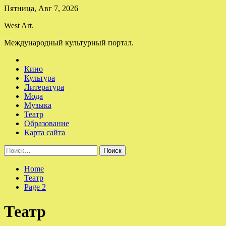
Skip
Пятница, Авг 7, 2026
to
West Art.
content
Международный культурный портал.
Кино
Культура
Литература
Мода
Музыка
Театр
Образование
Карта сайта
Найти:
Home
Театр
Page 2
Театр