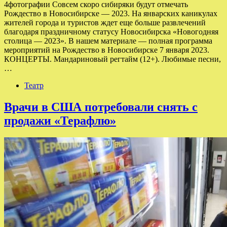
4фотографии Совсем скоро сибиряки будут отмечать
Рождество в Новосибирске — 2023. На январских каникулах
жителей города и туристов ждет еще больше развлечений
благодаря праздничному статусу Новосибирска «Новогодняя
столица — 2023». В нашем материале — полная программа
мероприятий на Рождество в Новосибирске 7 января 2023.
КОНЦЕРТЫ. Мандариновый регтайм (12+). Любимые песни,
…
Театр
Врачи в США потребовали снять с
продажи «Терафлю»