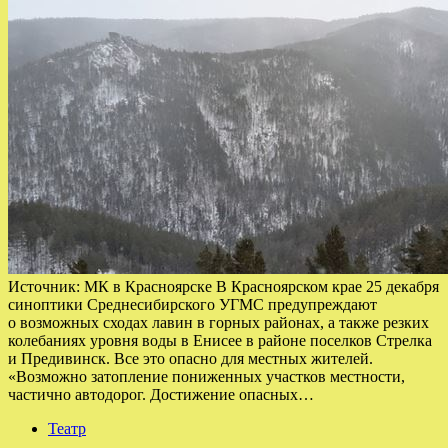
Источник: МК в Красноярске В Красноярском крае 25 декабря
синоптики Среднесибирского УГМС предупреждают
о возможных сходах лавин в горных районах, а также резких
колебаниях уровня воды в Енисее в районе поселков Стрелка
и Предивинск. Все это опасно для местных жителей.
«Возможно затопление пониженных участков местности,
частично автодорог. Достижение опасных…
Театр