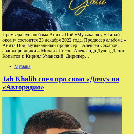
Премьера live-альбома Аниты Цой «Музыка шоу «Пятый
океан» состоится 23 декабря 2022 года. Продюсер альбома –
Анита Цой, музыкальный продюсер – Алексей Сахаров,
аранжировщики – Михаил Лисов, Александр Дулов, Денис
Копытов и Кирилл Уманский. Дирижер…
Музыка
Jah Khalib спел про свою «Дочу» на
«Авторадио»