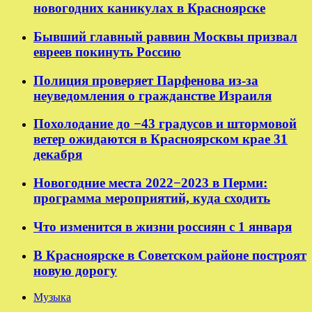
новогодних каникулах в Красноярске
Бывший главный раввин Москвы призвал
евреев покинуть Россию
Полиция проверяет Парфенова из-за
неуведомления о гражданстве Израиля
Похолодание до −43 градусов и штормовой
ветер ожидаются в Красноярском крае 31
декабря
Новогодние места 2022−2023 в Перми:
программа мероприятий, куда сходить
Что изменится в жизни россиян с 1 января
В Красноярске в Советском районе построят
новую дорогу
Музыка