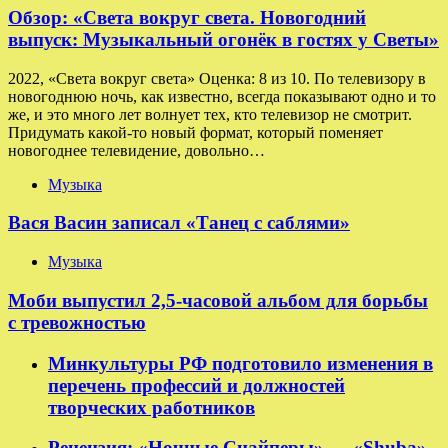
Обзор: «Света вокруг света. Новогодний
выпуск: Музыкальный огонёк в гостях у Светы»
2022, «Света вокруг света» Оценка: 8 из 10. По телевизору в
новогоднюю ночь, как известно, всегда показывают одно и то
же, и это много лет волнует тех, кто телевизор не смотрит.
Придумать какой-то новый формат, который поменяет
новогоднее телевидение, довольно…
Музыка
Вася Васин записал «Танец с саблями»
Музыка
Моби выпустил 2,5-часовой альбом для борьбы
с тревожностью
Минкультуры РФ подготовило изменения в
перечень профессий и должностей
творческих работников
Рецензия: «Ночные Снайперы» — «Shuba».