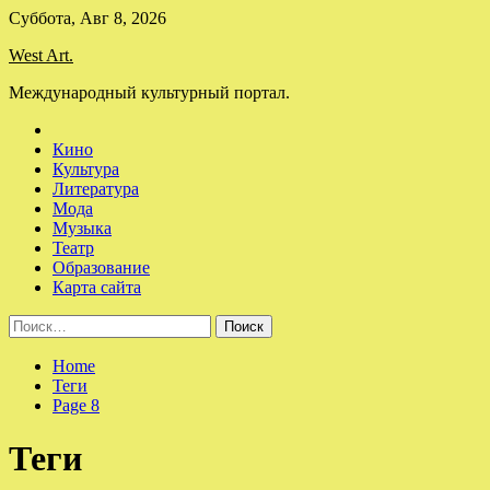
Skip
Суббота, Авг 8, 2026
to
West Art.
content
Международный культурный портал.
Кино
Культура
Литература
Мода
Музыка
Театр
Образование
Карта сайта
Найти:
Home
Теги
Page 8
Теги