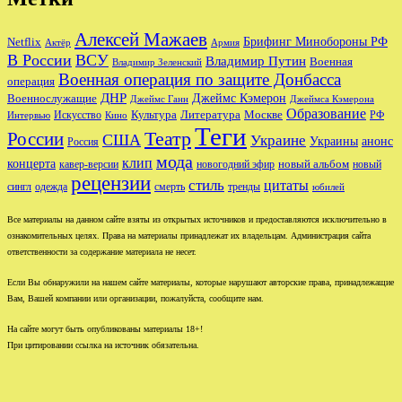
Алексей Мажаев
Брифинг Минобороны РФ
Netflix
Актёр
Армия
В России
ВСУ
Владимир Путин
Военная
Владимир Зеленский
Военная операция по защите Донбасса
операция
ДНР
Джеймс Кэмерон
Военнослужащие
Джеймс Ганн
Джеймса Кэмерона
Образование
Культура
Москве
Литература
РФ
Интервью
Искусство
Кино
Теги
Театр
России
США
Украине
Украины
анонс
Россия
мода
клип
концерта
новый альбом
новогодний эфир
кавер-версии
новый
рецензии
стиль
цитаты
сингл
одежда
смерть
тренды
юбилей
Все материалы на данном сайте взяты из открытых источников и предоставляются исключительно в
ознакомительных целях. Права на материалы принадлежат их владельцам. Администрация сайта
ответственности за содержание материала не несет.
Если Вы обнаружили на нашем сайте материалы, которые нарушают авторские права, принадлежащие
Вам, Вашей компании или организации, пожалуйста, сообщите нам.
На сайте могут быть опубликованы материалы 18+!
При цитировании ссылка на источник обязательна.