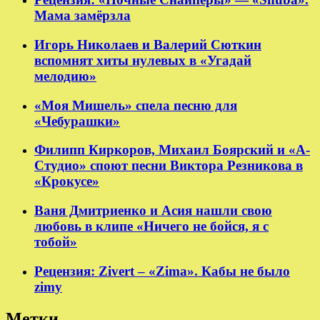
Мама замёрзла
Игорь Николаев и Валерий Сюткин
вспомнят хиты нулевых в «Угадай
мелодию»
«Моя Мишель» спела песню для
«Чебурашки»
Филипп Киркоров, Михаил Боярский и «А-
Студио» споют песни Виктора Резникова в
«Крокусе»
Ваня Дмитриенко и Асия нашли свою
любовь в клипе «Ничего не бойся, я с
тобой»
Рецензия: Zivert – «Zima». Кабы не было
zimy
Метки