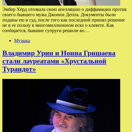
Эмбер Хёрд отозвала свою апелляцию о диффамации против
своего бывшего мужа Джонни Деппа. Документы были
поданы ею в суд, после того как последний принял решение
не в ее пользу в многомиллионном иске о клевете. Как
сообщается, бывшие супруги решили во…
Музыка
Владимир Урин и Нонна Гришаева
стали лауреатами «Хрустальной
Турандот»