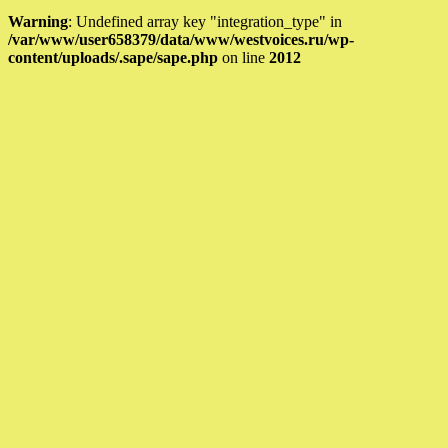
Warning
: Undefined array key "integration_type" in
/var/www/user658379/data/www/westvoices.ru/wp-
content/uploads/.sape/sape.php
on line
2012