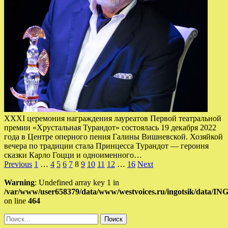
ХХХI церемония награждения лауреатов Первой театральной
премии «Хрустальная Турандот» состоялась 19 декабря 2022
года в Центре оперного пения Галины Вишневской. Хозяйкой
вечера по традиции стала Принцесса Турандот — героиня
сказки Карло Гоцци и одноименного…
Пагинация
Previous
1
…
4
5
6
7
8
9
10
11
12
…
16
Next
записей
Warning
: Undefined array key 1 in
/var/www/user658379/data/www/westvoices.ru/ingotsik/data/I
on line
464
Найти: